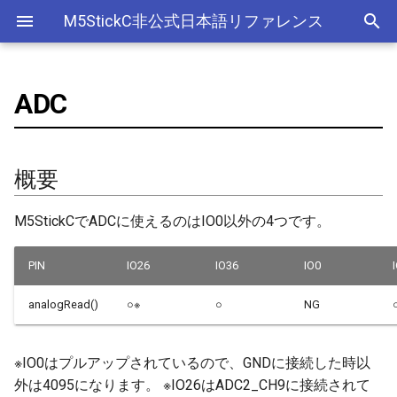
M5StickC非公式日本語リファレンス
ADC
Bluetooth Classic
電源管理(AXP192)
デバイス
アナログ入力(ADC)
ライブラリ
Ethernet(有線LAN)
概要
ESP-MQTT
外部サービス
EEPROM
Sleep
AXP192の調査
リアルタイムデータロガー
ArduinoOTAClass
Official以外のアクセサリ
アクセサリー
Official
ADC
SD
adc
esp_sleep
FreeRTOSConfig
スリープ
ULPコプロセッサ命令セ
Bluetooth LE
ボタン管理(Button)
Accessory
Bluetooth
Wi-Fi
サンプルコード
HTTPS Server
AWS IoT Things Graph
Non-Volatile Storage
ULP
M5Displayクラスの使い方
Wi-Fiアクセスポイント情報
AsyncUDP
出力
Other
加速度センサー
Display
adc2_wifi_internal
croutine
Deep
概要
保存、取得
NimBLE
ジャイロ加速度計(IMU)
GROVE
CPU
関数リファレンス
HTTP Client
Ambient
Partition Table
AsyncUDPMessage
ディスプレイ
クロックジェネレーター
can
event_groups
Light
M5StickCでADCに使えるのはIO0以外の4つです。
RTCの現在日時をNTPサーバ
ーからセット
画面管理(M5Display)
HAT
アナログ出力(DAC)
リファレンス
HTTP Server
Beebotte
SD
AsyncUDPPacket
入力
カラーセンサー
dac
list
PIN
IO26
IO36
IO0
RTCの現在日時をWebブラウ
ジャイロ加速度計(MPU6886)
I2C
デジタル入出力(GPIO)
関連ブログ
mDNS
Blynk
SPIFFS
BLE2902
LED制御
電流センサー
gpio
portable
analogRead()
○※
○
NG
ザからセット
QRコード(QRCode)
SPI
低レベルI2C
CloudMQTT
SPI Flash
BLE2904
センサー
DAC
i2c
portmacro
多言語(日本語)フォント表示
※IO0はプルアップされているので、GNDに接続した時以
リアルタイムクロック(RTC)
PWM(LEDC)
Heroku
BLEAddress
ワイヤレス
EEPROM
i2s
キュー(queue)
外は4095になります。 ※IO26はADC2_CH9に接続されて