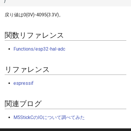
}
その他関数群
BLEClientCallbacks
I2Cリピーター
sdmmc_host
戻り値は0(0V)-4095(3.3V)。
Driver
BLEDescriptor
I2Cスイッチ
sdspi_host
関数リファレンス
Esp32
BLEDescriptorCallbacks
環境センサー
sigmadelta
Functions/esp32-hal-adc
Freertos
BLEDescriptorMap
雷センサー
spi_common
BLEDevice
UART変換
spi_master
リファレンス
BLEDisconnectedExceptio
UV照度センサー
spi_slave
espressif
BLEEddystoneTLM
timer
関連ブログ
BLEEddystoneURL
touch_pad
M5StickCのIOについて調べてみた
BLEHIDDevice
uart