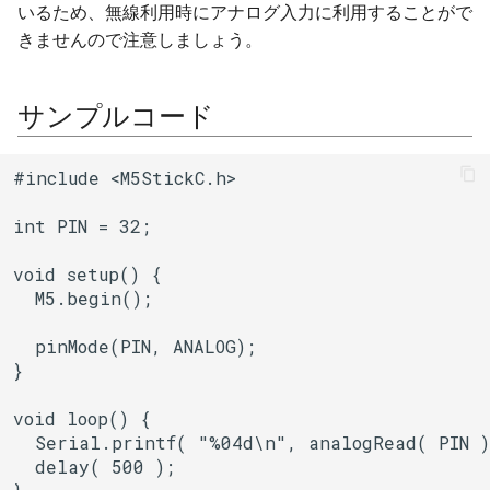
いるため、無線利用時にアナログ入力に利用することがで
ジャイロ加速度計(SH200Q)
ログ(Log)
Machinist
BLEAdvertisedDevice
I/Oエクステンダー
ledc
タスク(task)
きませんので注意しましょう。
スプライト(TFT_eSprite)
ピンマトリクス(pinMatrix)
ThingSpeak
ガスセンサー
mcpwm
timers
サンプルコード
ESP32
PSRAM(psram)
BLEAdvertisementData
ジェスチャーセンサー
pcnt
xtensa_api
#include <M5StickC.h>

赤外線送受信(RMT)
BLEAdvertising
赤外線温度アレイセンサ
periph_ctrl
xtensa_context
int PIN = 32;

SigmaDelta変調(sigmaDelta)
BLEBeacon
照度センサー
rmt
xtensa_timer
void setup() {

  M5.begin();

低レベルSPI(spi)
BLECharacteristic
マイク入力
rtc_cntl
  pinMode(PIN, ANALOG);

タイマー(timer)
BLECharacteristicCallback
モータードライバ
rtc_io
}

タッチセンサー(touch)
BLECharacteristicMap
PWM
sdio_slave
void loop() {

  Serial.printf( "%04d\n", analogRead( PIN ) 
低レベルUART(uart)
BLEClient
RTC
sdmmc_defs
  delay( 500 );
