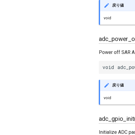
戻り値
void
adc_power_of
Power off SAR AD
void adc_po
戻り値
void
adc_gpio_init
Initialize ADC pa