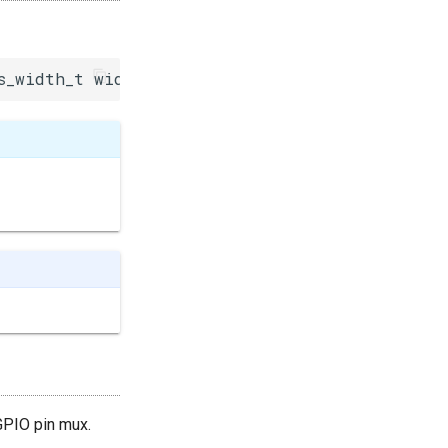
s_width_t width_bit)
 GPIO pin mux.