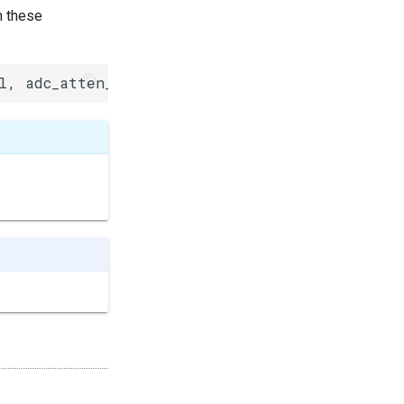
n these
l, adc_atten_t atten)