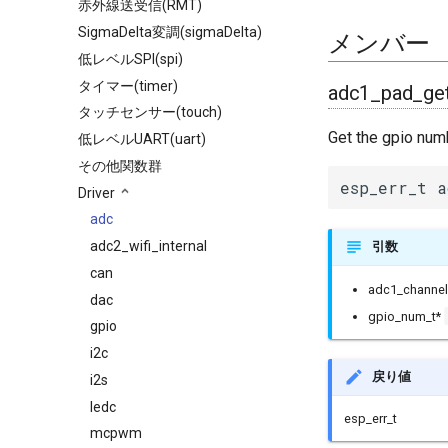
赤外線送受信(RMT)
SigmaDelta変調(sigmaDelta)
メンバー
低レベルSPI(spi)
タイマー(timer)
adc1_pad_ge
タッチセンサー(touch)
Get the gpio num
低レベルUART(uart)
その他関数群
esp_err_t a
Driver
adc
adc2_wifi_internal
引数
can
adc1_channel
dac
gpio_num_t*
gpio
i2c
戻り値
i2s
ledc
esp_err_t
mcpwm