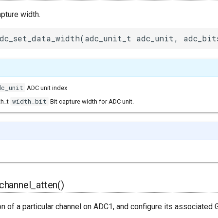
pture width.
dc_set_data_width(adc_unit_t adc_unit, adc_bit
dc_unit
ADC unit index
width_bit
th_t
Bit capture width for ADC unit.
channel_atten()
on of a particular channel on ADC1, and configure its associated