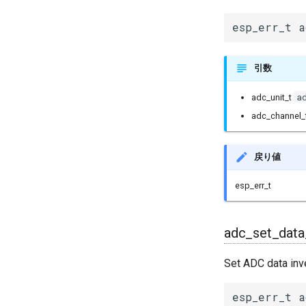
esp_err_t a
引数
a
adc_unit_t
adc_channel_
戻り値
esp_err_t
adc_set_data
Set ADC data inv
esp_err_t a