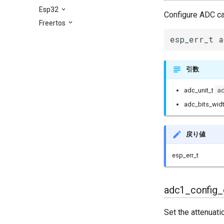
Esp32
Configure ADC ca
Freertos
esp_err_t a
引数
a
adc_unit_t
adc_bits_wid
戻り値
esp_err_t
adc1_config_
Set the attenuati