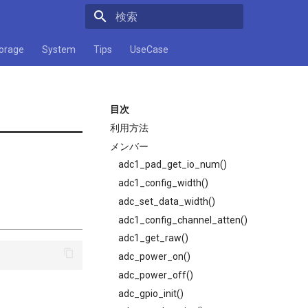
検索キーワードを入力してください
orage
System
Tips
UseCase
目次
利用方法
メンバー
adc1_pad_get_io_num()
adc1_config_width()
adc_set_data_width()
adc1_config_channel_atten()
adc1_get_raw()
adc_power_on()
adc_power_off()
adc_gpio_init()