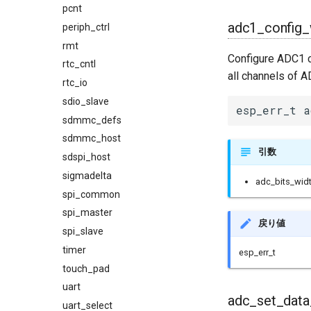
pcnt
adc1_config_
periph_ctrl
rmt
Configure ADC1 ca
rtc_cntl
all channels of 
rtc_io
sdio_slave
esp_err_t a
sdmmc_defs
sdmmc_host
引数
sdspi_host
sigmadelta
adc_bits_wid
spi_common
spi_master
戻り値
spi_slave
timer
esp_err_t
touch_pad
uart
adc_set_data
uart_select