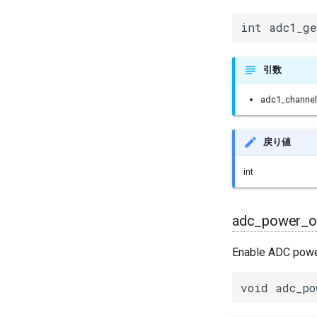
int adc1_ge
引数
adc1_channel
戻り値
int
adc_power_o
Enable ADC pow
void adc_po