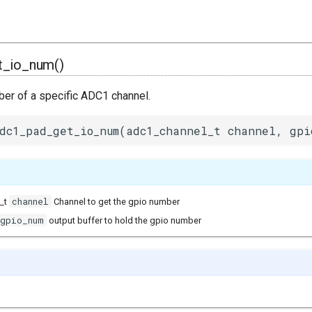
t_io_num()
ber of a specific ADC1 channel.
dc1_pad_get_io_num(adc1_channel_t channel, gpi
channel
_t
Channel to get the gpio number
gpio_num
output buffer to hold the gpio number