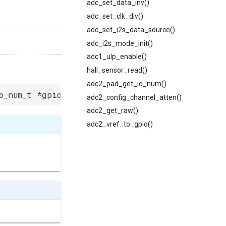
adc_set_data_inv()
adc_set_clk_div()
adc_set_i2s_data_source()
adc_i2s_mode_init()
adc1_ulp_enable()
hall_sensor_read()
adc2_pad_get_io_num()
o_num_t *gpio_num)
adc2_config_channel_atten()
adc2_get_raw()
adc2_vref_to_gpio()