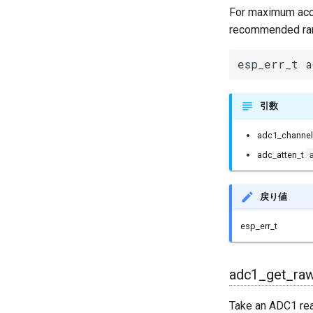
For maximum accu
recommended ra
esp_err_t a
引数
adc1_channel
adc_atten_t
戻り値
esp_err_t
adc1_get_raw
Take an ADC1 rea