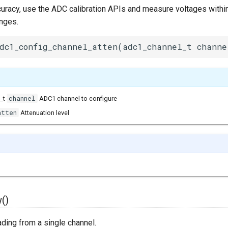
racy, use the ADC calibration APIs and measure voltages withi
nges.
dc1_config_channel_atten(adc1_channel_t channe
channel
_t
ADC1 channel to configure
atten
Attenuation level
()
ding from a single channel.