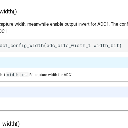
width()
pture width, meanwhile enable output invert for ADC1. The confi
ADC1
dc1_config_width(adc_bits_width_t width_bit)
width_bit
th_t
Bit capture width for ADC1
_width()