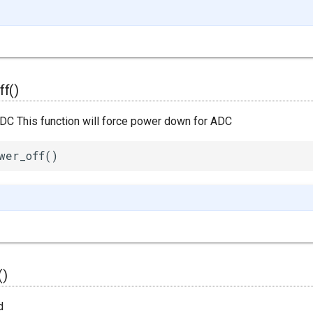
f()
C This function will force power down for ADC
wer_off()
()
d