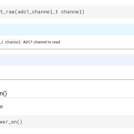
t_raw(adc1_channel_t channel)
channel
_t
ADC1 channel to read
n()
er
wer_on()