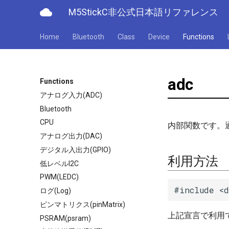
cloud
M5StickC非公式日本語リファレンス
Home
Bluetooth
Class
Device
Functions
adc
Functions
アナログ入力(ADC)
Bluetooth
CPU
内部関数です。
アナログ出力(DAC)
デジタル入出力(GPIO)
利用方法
低レベルI2C
PWM(LEDC)
#include <
ログ(Log)
ピンマトリクス(pinMatrix)
上記宣言で利用
PSRAM(psram)