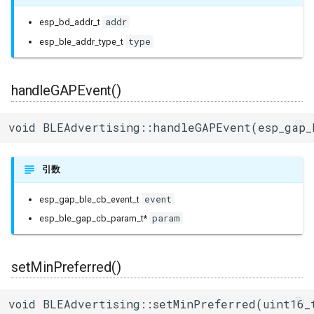
addr
esp_bd_addr_t
type
esp_ble_addr_type_t
handleGAPEvent()
void BLEAdvertising::handleGAPEvent(esp_gap_
引数
event
esp_gap_ble_cb_event_t
param
esp_ble_gap_cb_param_t*
setMinPreferred()
void BLEAdvertising::setMinPreferred(uint16_