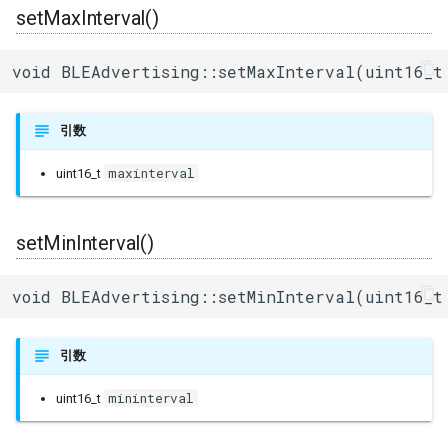
setMaxInterval()
void BLEAdvertising::setMaxInterval(uint16_t
引数
maxinterval
uint16_t
setMinInterval()
void BLEAdvertising::setMinInterval(uint16_t
引数
mininterval
uint16_t