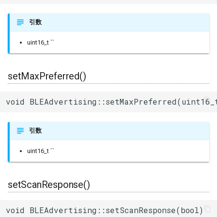
引数
uint16_t ``
setMaxPreferred()
void BLEAdvertising::setMaxPreferred(uint16_
引数
uint16_t ``
setScanResponse()
void BLEAdvertising::setScanResponse(bool)