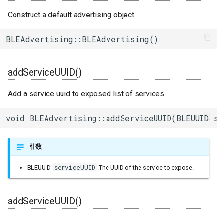
ログ(Log)
内蔵赤色LED
Machinist
Construct a default advertising object.
setAppearance()
I/Oエクステンダー
ledc
タスク(task)
BLEAdvertising::BLEAdvertising()
ピンマトリクス(pinMatrix)
PWM(LED Control)
ThingSpeak
setMaxInterval()
ガスセンサー
mcpwm
timers
PSRAM(psram)
モーター制御(MCPWM)
setMinInterval()
ジェスチャーセンサー
pcnt
xtensa_api
addServiceUUID()
赤外線送受信(RMT)
パルスカウンタ(PCNT)
setAdvertisementData()
赤外線温度アレイセンサ
periph_ctrl
xtensa_context
Add a service uuid to exposed list of services.
SigmaDelta変調(sigmaDelta)
赤外線送受信(Remote
setScanFilter()
照度センサー
rmt
xtensa_timer
void BLEAdvertising::addServiceUUID(BLEUUID 
Control)
低レベルSPI(spi)
setScanResponseData()
マイク入力
rtc_cntl
SDIO Slave
引数
タイマー(timer)
setPrivateAddress()
モータードライバ
rtc_io
serviceUUID
BLEUUID
The UUID of the service to expose.
SDMMC Host
タッチセンサー(touch)
setDeviceAddress()
PWM
sdio_slave
SD SPI Host
addServiceUUID()
低レベルUART(uart)
handleGAPEvent()
RTC
sdmmc_defs
SPI Master