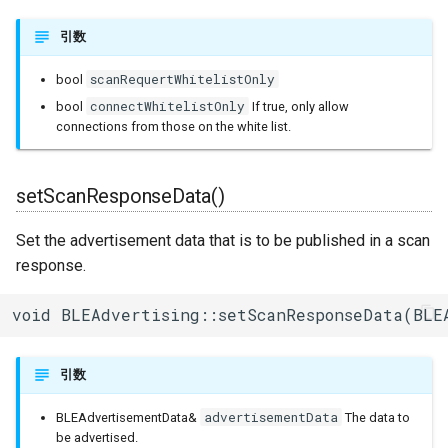
引数
scanRequertWhitelistOnly
bool
connectWhitelistOnly
bool
If true, only allow
connections from those on the white list.
setScanResponseData()
Set the advertisement data that is to be published in a scan
response.
void BLEAdvertising::setScanResponseData(BLE
引数
advertisementData
BLEAdvertisementData&
The data to
be advertised.