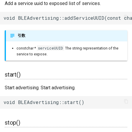
Add a service uuid to exposed list of services.
その他関数群
setMinPreferred()
I2Cリピーター
sdmmc_host
SPI Slave
void BLEAdvertising::addServiceUUID(const ch
Driver
setMaxPreferred()
I2Cスイッチ
sdspi_host
シグマデルタ変調
Esp32
setScanResponse()
環境センサー
sigmadelta
引数
タイマー
serviceUUID
constchar *
The string representation of the
Freertos
雷センサー
spi_common
service to expose.
タッチセンサー
UART変換
spi_master
シリアル通信(UART)
start()
UV照度センサー
spi_slave
Start advertising. Start advertising.
timer
void BLEAdvertising::start()
touch_pad
stop()
uart