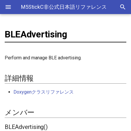
M5StickC非公式日本語リファレンス
BLEAdvertising
Bluetooth Classic
詳細情報
デバイス
アナログ入力(ADC)
ライブラリ
Ethernet(有線LAN)
ADC
ESP-MQTT
外部サービス
EEPROM
Sleep
AXP192の調査
リアルタイムデータロガー
Official以外のアクセサリ
アクセサリー
Official
ADC
SD
adc
esp_sleep
FreeRTOSConfig
スリープ
ULPコプロセッサ命令セ
Bluetooth LE
メンバー
Accessory
Bluetooth
Wi-Fi
CAN(Controller Area Network)
HTTPS Server
AWS IoT Things Graph
Non-Volatile Storage
ULP
M5Displayクラスの使い方
Wi-Fiアクセスポイント情報
出力
Other
加速度センサー
Display
adc2_wifi_internal
croutine
Deep
Perform and manage BLE advertising.
保存、取得
NimBLE
GROVE
CPU
DAC
HTTP Client
Ambient
Partition Table
BLEAdvertising()
ディスプレイ
クロックジェネレーター
can
event_groups
Light
RTCの現在日時をNTPサーバ
詳細情報
ーからセット
HAT
アナログ出力(DAC)
外部接続端子
HTTP Server
Beebotte
SD
addServiceUUID()
入力
カラーセンサー
dac
list
Doxygenクラスリファレンス
RTCの現在日時をWebブラウ
I2C
デジタル入出力(GPIO)
GPIO(その他汎用機能)
mDNS
Blynk
SPIFFS
addServiceUUID()
LED制御
電流センサー
gpio
portable
ザからセット
メンバー
SPI
低レベルI2C
I2C
CloudMQTT
SPI Flash
start()
センサー
DAC
i2c
portmacro
多言語(日本語)フォント表示
PWM(LEDC)
I2S(Inter-IC Sound)
Heroku
stop()
ワイヤレス
EEPROM
i2s
キュー(queue)
BLEAdvertising()