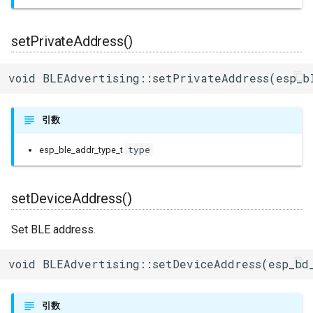
setPrivateAddress()
void BLEAdvertising::setPrivateAddress(esp_b
引数
type
esp_ble_addr_type_t
setDeviceAddress()
Set BLE address.
void BLEAdvertising::setDeviceAddress(esp_bd
引数