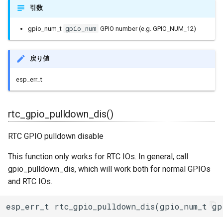
引数
WiFiClass
gpio_num
gpio_num_t
GPIO number (e.g. GPIO_NUM_12)
WiFiClient
戻り値
WiFiClientRxBuffer
esp_err_t
WiFiClientSecure
WiFiClientSocketHandle
rtc_gpio_pulldown_dis()
WiFiGenericClass
RTC GPIO pulldown disable
This function only works for RTC IOs. In general, call
WiFiMulti
gpio_pulldown_dis, which will work both for normal GPIOs
and RTC IOs.
WiFiSTAClass
esp_err_t rtc_gpio_pulldown_dis(gpio_num_t gp
WiFiScanClass