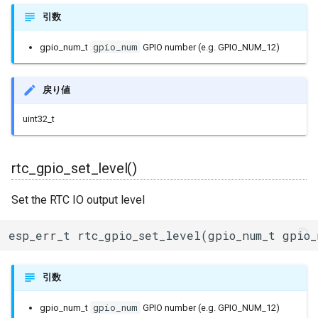
BLEService
引数
BLEServiceMap
gpio_num
gpio_num_t
GPIO number (e.g. GPIO_NUM_12)
BLEUUID
戻り値
BLEUtils
uint32_t
BLEUuidNotFoundExceptio
rtc_gpio_set_level()
BLEValue
Set the RTC IO output level
Client
esp_err_t rtc_gpio_set_level(gpio_num_t gpio_
DNSServer
引数
EEPROMClass
gpio_num
gpio_num_t
GPIO number (e.g. GPIO_NUM_12)