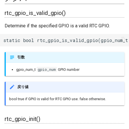
ジャイロ加速度計(SH200Q)
タスク(task)
内蔵赤色LED
Machinist
rtc_gpio_set_direction()
BLEAdvertisedDevice
I/Oエクステンダー
rtc_gpio_is_valid_gpio()
スプライト(TFT_eSprite)
timers
PWM(LED Control)
ThingSpeak
rtc_gpio_pullup_en()
ガスセンサー
Determine if the specified GPIO is a valid RTC GPIO.
ESP32
xtensa_api
モーター制御(MCPWM)
rtc_gpio_pulldown_en()
BLEAdvertisementData
ジェスチャーセンサー
static bool rtc_gpio_is_valid_gpio(gpio_num_t
xtensa_context
パルスカウンタ(PCNT)
rtc_gpio_pullup_dis()
BLEAdvertising
赤外線温度アレイセンサ
引数
xtensa_timer
赤外線送受信(Remote
rtc_gpio_pulldown_dis()
BLEBeacon
照度センサー
gpio_num
gpio_num_t
GPIO number
Control)
rtc_gpio_hold_en()
BLECharacteristic
マイク入力
SDIO Slave
戻り値
rtc_gpio_hold_dis()
BLECharacteristicCallback
モータードライバ
bool true if GPIO is valid for RTC GPIO use. false otherwise.
SDMMC Host
rtc_gpio_isolate()
BLECharacteristicMap
PWM
SD SPI Host
rtc_gpio_init()
rtc_gpio_force_hold_dis_all()
BLEClient
RTC
SPI Master