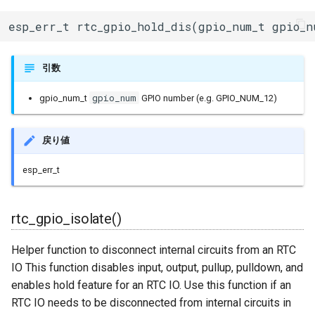
esptool::ESPLoader
esp_err_t rtc_gpio_hold_dis(gpio_num_t gpio_n
esptool::FatalError
引数
esptool::FlashSizeAction
gpio_num
gpio_num_t
GPIO number (e.g. GPIO_NUM_12)
esptool::HexFormatter
esptool::ImageSegment
戻り値
esp_err_t
esptool::NotSupportedErro
rtc_gpio_isolate()
esptool::SpiConnectionAct
Helper function to disconnect internal circuits from an RTC
IO This function disables input, output, pullup, pulldown, and
fs::FS
enables hold feature for an RTC IO. Use this function if an
RTC IO needs to be disconnected from internal circuits in
fs::FSImpl