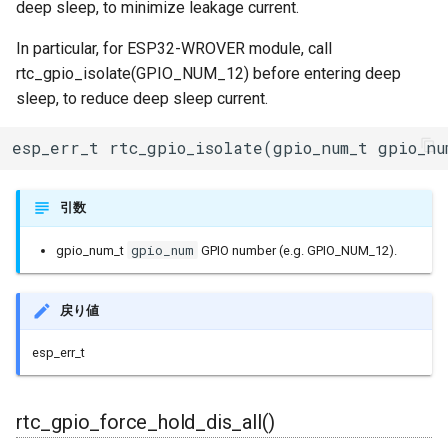
deep sleep, to minimize leakage current.
fs::F_Fat
In particular, for ESP32-WROVER module, call
rtc_gpio_isolate(GPIO_NUM_12) before entering deep
fs::File
sleep, to reduce deep sleep current.
fs::FileImpl
esp_err_t rtc_gpio_isolate(gpio_num_t gpio_nu
fs::SDFS
引数
fs::SDMMCFS
gpio_num
gpio_num_t
GPIO number (e.g. GPIO_NUM_12).
fs::SPIFFSFS
戻り値
gen_esp32part::InputError
esp_err_t
rtc_gpio_force_hold_dis_all()
gen_esp32part::PartitionTa