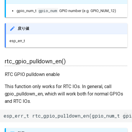
Ringbuffer
gpio_num
gpio_num_t
GPIO number (e.g. GPIO_NUM_12)
SPIClass
戻り値
SPIFFSImpl
esp_err_t
SPISettings
rtc_gpio_pulldown_en()
Server
RTC GPIO pulldown enable
StaticRequestHandler
This function only works for RTC IOs. In general, call
gpio_pulldown_en, which will work both for normal GPIOs
Stream
and RTC IOs.
StreamString
esp_err_t rtc_gpio_pulldown_en(gpio_num_t gpi
TLSTraits