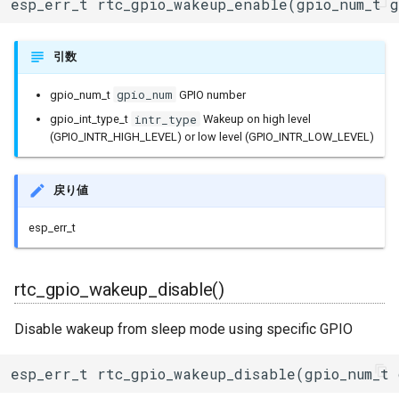
esp_err_t rtc_gpio_wakeup_enable(gpio_num_t 
引数
gpio_num
gpio_num_t
GPIO number
intr_type
gpio_int_type_t
Wakeup on high level
(GPIO_INTR_HIGH_LEVEL) or low level (GPIO_INTR_LOW_LEVEL)
戻り値
esp_err_t
rtc_gpio_wakeup_disable()
Disable wakeup from sleep mode using specific GPIO
esp_err_t rtc_gpio_wakeup_disable(gpio_num_t 