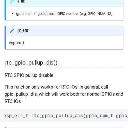
引数
タイマー(Ticker)
gpio_num
gpio_num_t
GPIO number (e.g. GPIO_NUM_12)
TransportTraits
戻り値
TwoWire
esp_err_t
UDP
rtc_gpio_pullup_dis()
UpdateClass
RTC GPIO pullup disable
VFSFileImpl
This function only works for RTC IOs. In general, call
VFSImpl
gpio_pullup_dis, which will work both for normal GPIOs and
RTC IOs.
WebServer
esp_err_t rtc_gpio_pullup_dis(gpio_num_t gpio
WiFiAPClass