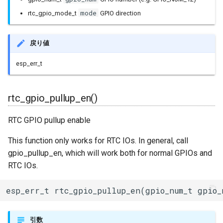
mode
rtc_gpio_mode_t
GPIO direction
IPAddress
戻り値
IPv6Address
esp_err_t
MD5Builder
MDNSResponder
rtc_gpio_pullup_en()
NetBIOS
RTC GPIO pullup enable
This function only works for RTC IOs. In general, call
Preferences
gpio_pullup_en, which will work both for normal GPIOs and
RTC IOs.
Print
esp_err_t rtc_gpio_pullup_en(gpio_num_t gpio_
Printable
RequestHandler
引数