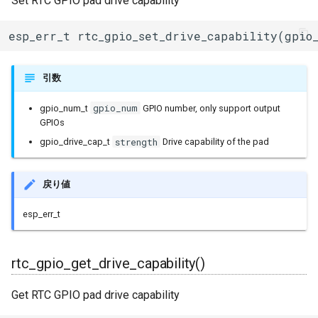
Set RTC GPIO pad drive capability
esp_err_t rtc_gpio_set_drive_capability(gpio
引数
gpio_num
gpio_num_t
GPIO number, only support output
GPIOs
strength
gpio_drive_cap_t
Drive capability of the pad
戻り値
esp_err_t
rtc_gpio_get_drive_capability()
Get RTC GPIO pad drive capability