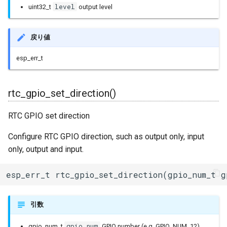
ESPLwIPClient
level
uint32_t
output level
ETHClass
戻り値
EspClass
esp_err_t
FreeRTOS
rtc_gpio_set_direction()
FreeRTOS::Semaphore
RTC GPIO set direction
FunctionRequestHandler
Configure RTC GPIO direction, such as output only, input
only, output and input.
GeneralUtils
esp_err_t rtc_gpio_set_direction(gpio_num_t g
HTTPClient
HTTPUpdate
引数
HardwareSerial
gpio_num
gpio_num_t
GPIO number (e.g. GPIO_NUM_12)