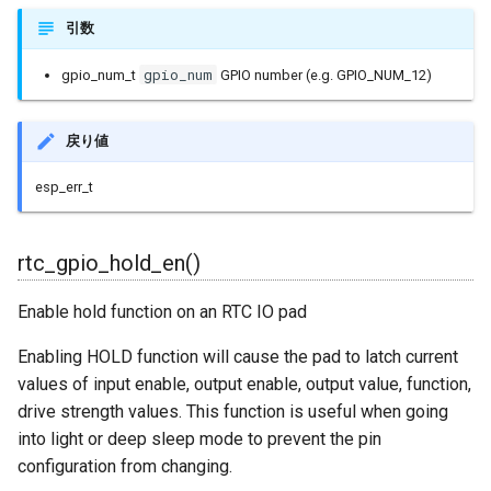
WiFiServer
引数
WiFiUDP
gpio_num
gpio_num_t
GPIO number (e.g. GPIO_NUM_12)
base64
戻り値
boost::array
esp_err_t
boost::date_time::base_ti
rtc_gpio_hold_en()
cbuf
Enable hold function on an RTC IO pad
Enabling HOLD function will cause the pad to latch current
values of input enable, output enable, output value, function,
esptool::BaseFirmwareIma
drive strength values. This function is useful when going
into light or deep sleep mode to prevent the pin
esptool::ELFFile
configuration from changing.