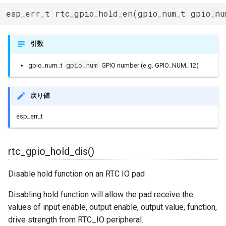
esptool::ELFSection
esp_err_t rtc_gpio_hold_en(gpio_num_t gpio_nu
引数
esptool::ESP32ROM
gpio_num
gpio_num_t
GPIO number (e.g. GPIO_NUM_12)
esptool::ESP32StubLoader
戻り値
esptool::ESP8266ROM
esp_err_t
rtc_gpio_hold_dis()
esptool::ESP8266StubLoa
Disable hold function on an RTC IO pad
Disabling hold function will allow the pad receive the
esptool::ESPBOOTLOADER
values of input enable, output enable, output value, function,
drive strength from RTC_IO peripheral.