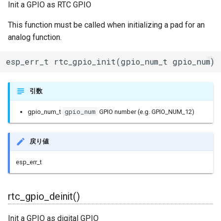
Init a GPIO as RTC GPIO
rtc_gpio_set_drive_capability()
BLEClientCallbacks
I2Cリピーター
SPI Slave
This function must be called when initializing a pad for an
rtc_gpio_get_drive_capability()
BLEDescriptor
I2Cスイッチ
analog function.
シグマデルタ変調
rtc_gpio_wakeup_enable()
BLEDescriptorCallbacks
環境センサー
esp_err_t rtc_gpio_init(gpio_num_t gpio_num)
タイマー
rtc_gpio_wakeup_disable()
BLEDescriptorMap
雷センサー
引数
タッチセンサー
BLEDevice
UART変換
gpio_num
gpio_num_t
GPIO number (e.g. GPIO_NUM_12)
シリアル通信(UART)
BLEDisconnectedExceptio
UV照度センサー
戻り値
BLEEddystoneTLM
esp_err_t
BLEEddystoneURL
rtc_gpio_deinit()
BLEHIDDevice
Init a GPIO as digital GPIO