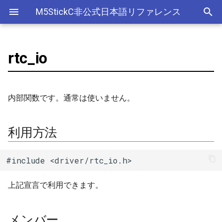
M5StickC非公式日本語リファレンス
rtc_io
Bluetooth Classic
電源管理(AXP192)
デバイス
利用方法
esp_sleep
FreeRTOSConfig
ライブラリ
Ethernet(有線LAN)
ADC
ESP-MQTT
外部サービス
EEPROM
Sleep
AXP192の調査
リアルタイムデータロガー
ArduinoOTAClass
Official以外のアクセサリ
アクセサリー
Official
ADC
SD
スリープ
ULPコプロセッサ命令セ
Bluetooth LE
ボタン管理(Button)
Accessory
メンバー
croutine
Wi-Fi
CAN(Controller Area Network)
HTTPS Server
AWS IoT Things Graph
Non-Volatile Storage
ULP
M5Displayクラスの使い方
Wi-Fiアクセスポイント情報
AsyncUDP
出力
Other
加速度センサー
Display
Deep
内部関数です。通常は使いません。
保存、取得
NimBLE
ジャイロ加速度計(IMU)
GROVE
event_groups
DAC
HTTP Client
Ambient
Partition Table
rtc_gpio_is_valid_gpio()
AsyncUDPMessage
ディスプレイ
クロックジェネレーター
Light
RTCの現在日時をNTPサーバ
利用方法
ーからセット
画面管理(M5Display)
HAT
list
外部接続端子
HTTP Server
Beebotte
SD
rtc_gpio_init()
AsyncUDPPacket
入力
カラーセンサー
#include <driver/rtc_io.h>
RTCの現在日時をWebブラウ
ジャイロ加速度計(MPU6886)
I2C
portable
GPIO(その他汎用機能)
mDNS
Blynk
SPIFFS
rtc_gpio_deinit()
BLE2902
LED制御
電流センサー
ザからセット
上記宣言で利用できます。
QRコード(QRCode)
SPI
portmacro
I2C
CloudMQTT
SPI Flash
rtc_gpio_get_level()
BLE2904
センサー
DAC
多言語(日本語)フォント表示
リアルタイムクロック(RTC)
キュー(queue)
I2S(Inter-IC Sound)
Heroku
rtc_gpio_set_level()
BLEAddress
ワイヤレス
EEPROM
メンバー