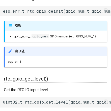
BLERemoteCharacteristic
esp_err_t rtc_gpio_deinit(gpio_num_t gpio_num
BLERemoteDescriptor
引数
BLERemoteService
gpio_num
gpio_num_t
GPIO number (e.g. GPIO_NUM_12)
BLEScan
戻り値
BLEScanResults
esp_err_t
BLESecurity
BLESecurityCallbacks
rtc_gpio_get_level()
BLEServer
Get the RTC IO input level
BLEServerCallbacks
uint32_t rtc_gpio_get_level(gpio_num_t gpio_n