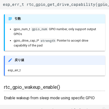
esp_err_t rtc_gpio_get_drive_capability(gpio
引数
gpio_num
gpio_num_t
GPIO number, only support output
GPIOs
strength
gpio_drive_cap_t*
Pointer to accept drive
capability of the pad
戻り値
esp_err_t
rtc_gpio_wakeup_enable()
Enable wakeup from sleep mode using specific GPIO