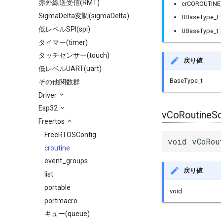
赤外線送受信(RMT)
crCOROUTIN
SigmaDelta変調(sigmaDelta)
UBaseType_t
低レベルSPI(spi)
UBaseType_t
タイマー(timer)
タッチセンサー(touch)
戻り値
低レベルUART(uart)
BaseType_t
その他関数群
Driver
Esp32
vCoRoutineSc
Freertos
FreeRTOSConfig
void vCoRou
croutine
event_groups
戻り値
list
portable
void
portmacro
キュー(queue)