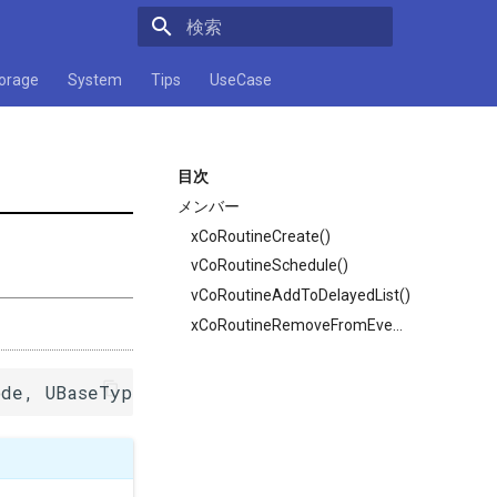
検索キーワードを入力してください
orage
System
Tips
UseCase
目次
メンバー
xCoRoutineCreate()
vCoRoutineSchedule()
vCoRoutineAddToDelayedList()
xCoRoutineRemoveFromEventList()
ode, UBaseType_t uxPriority, UBaseType_t uxInd