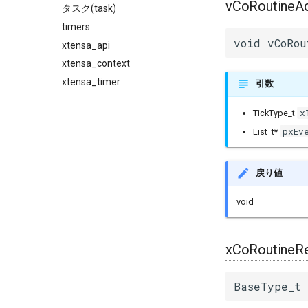
vCoRoutineAd
タスク(task)
timers
void vCoRou
xtensa_api
xtensa_context
xtensa_timer
引数
x
TickType_t
pxEv
List_t*
戻り値
void
xCoRoutineR
BaseType_t 