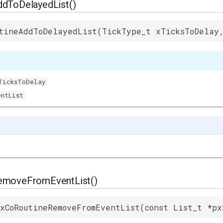
dToDelayedList()
tineAddToDelayedList(TickType_t xTicksToDelay
TicksToDelay
entList
emoveFromEventList()
xCoRoutineRemoveFromEventList(const List_t *px