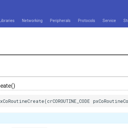
Libraries
Networking
Peripherals
Protocols
Service
St
eate()
xCoRoutineCreate(crCOROUTINE_CODE pxCoRoutineC