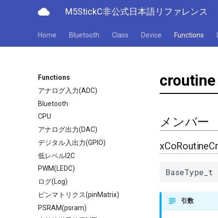
cloud
M5StickC非公式日本語リファレンス
Home
Bluetooth
Class
Device
Functions
croutine
Functions
アナログ入力(ADC)
Bluetooth
CPU
メンバー
アナログ出力(DAC)
デジタル入出力(GPIO)
xCoRoutineCr
低レベルI2C
PWM(LEDC)
BaseType_t 
ログ(Log)
ピンマトリクス(pinMatrix)
引数
PSRAM(psram)