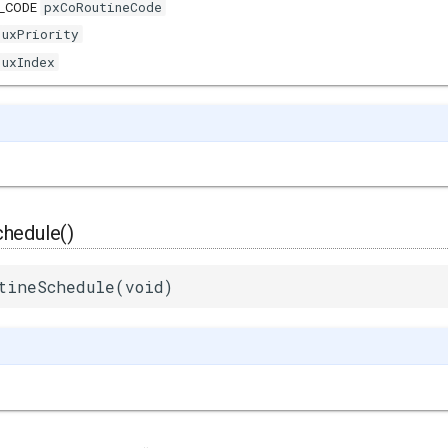
pxCoRoutineCode
E_CODE
uxPriority
uxIndex
hedule()
tineSchedule(void)