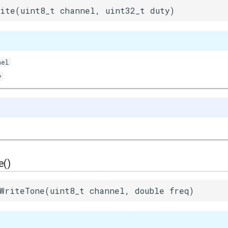
ite(uint8_t channel, uint32_t duty)
nel
y
e()
WriteTone(uint8_t channel, double freq)