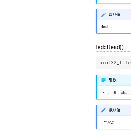
戻り値
double
ledcRead()
uint32_t le
引数
chan
uint8_t
戻り値
uint32_t