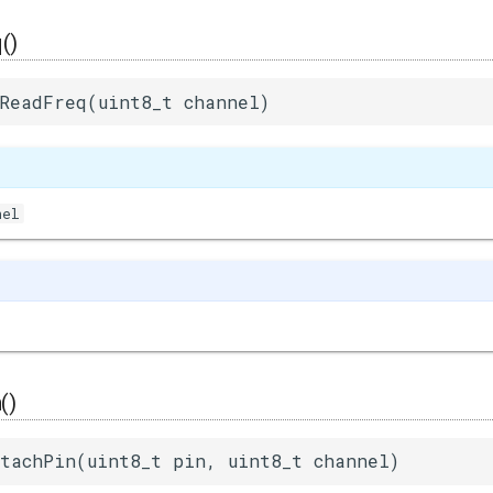
()
ReadFreq(uint8_t channel)
nel
()
tachPin(uint8_t pin, uint8_t channel)