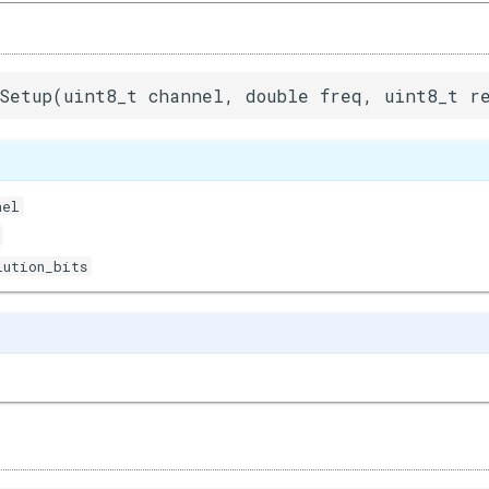
Setup(uint8_t channel, double freq, uint8_t re
nel
lution_bits