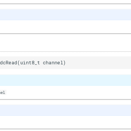
dcRead(uint8_t channel)
nel