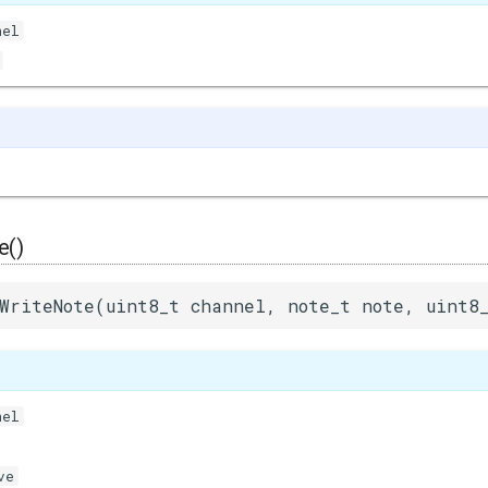
nel
e()
WriteNote(uint8_t channel, note_t note, uint8
nel
ve