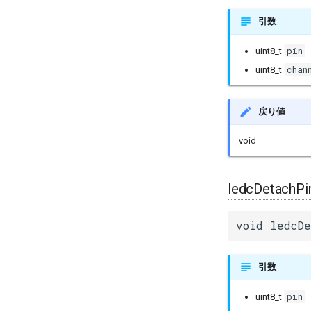
引数
pin
uint8_t
chan
uint8_t
戻り値
void
ledcDetachPi
void ledcDe
引数
pin
uint8_t