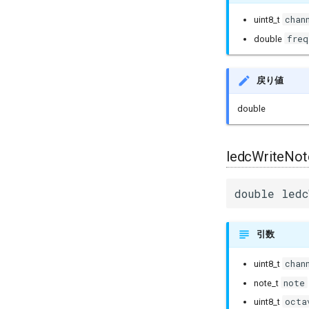
chan
uint8_t
freq
double
戻り値
double
ledcWriteNot
double ledc
引数
chan
uint8_t
note
note_t
octa
uint8_t