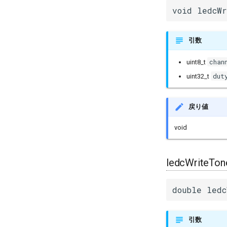
void ledcWr
引数
chan
uint8_t
dut
uint32_t
戻り値
void
ledcWriteTon
double ledc
引数