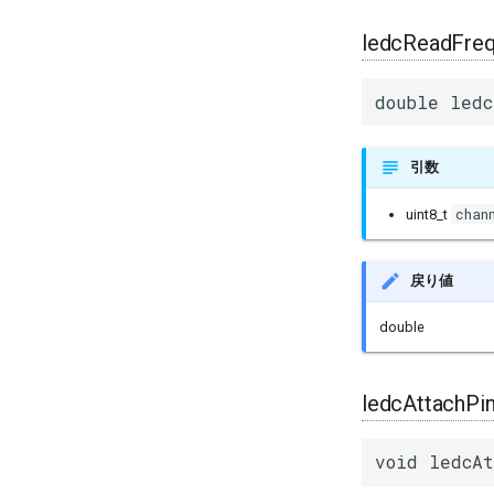
ledcReadFreq
double ledc
引数
chan
uint8_t
戻り値
double
ledcAttachPin
void ledcAt