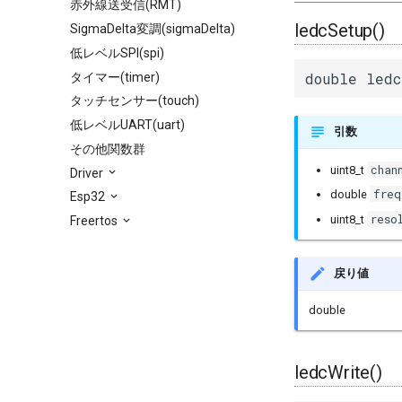
赤外線送受信(RMT)
ledcSetup()
SigmaDelta変調(sigmaDelta)
低レベルSPI(spi)
double ledc
タイマー(timer)
タッチセンサー(touch)
低レベルUART(uart)
引数
その他関数群
chan
uint8_t
Driver
freq
double
Esp32
reso
uint8_t
Freertos
戻り値
double
ledcWrite()