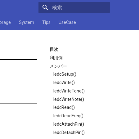
検索キーワードを入力してください
orage
System
Tips
UseCase
目次
利用例
メンバー
ledcSetup()
ledcWrite()
ledcWriteTone()
ledcWriteNote()
ledcRead()
ledcReadFreq()
ledcAttachPin()
ledcDetachPin()