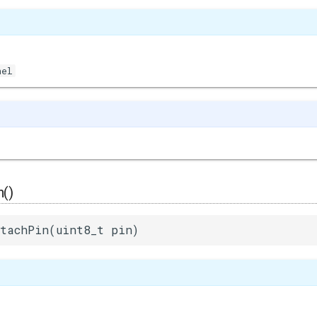
nel
n()
tachPin(uint8_t pin)