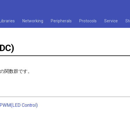
Libraries
Networking
Peripherals
Protocols
Service
St
DC)
系の関数群です。
/PWM(LED Control)