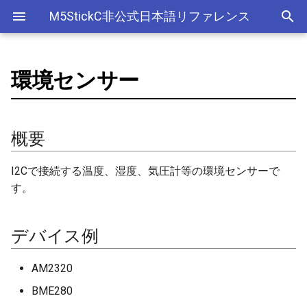
M5StickC非公式日本語リファレンス
環境センサー
Bluetooth Classic
電源管理(AXP192)
Official以外のアクセサリー
アクセサリー
Official
概要
SD
アナログ入力(ADC)
ライブラリ
Ethernet(有線LAN)
ADC
ESP-MQTT
外部サービス
EEPROM
Sleep
AXP192の調査
リアルタイムデータロガー
ArduinoOTAClass
ADC HAT ADS1100
Official以外のHAT
ST7735S+ISP液晶
adc
esp_sleep
FreeRTOSConfig
スリープ
ULPコプロセッサ命令セ
Bluetooth LE
ボタン管理(Button)
出力
Other
デバイス例
Display
Bluetooth
Wi-Fi
CAN(Controller Area Network)
HTTPS Server
AWS IoT Things Graph
Non-Volatile Storage
ULP
M5Displayクラスの使い方
Wi-Fiアクセスポイント情報
AsyncUDP
BeetleC (W/O M5StickC)
adc2_wifi_internal
croutine
Deep
概要
保存、取得
NimBLE
ジャイロ加速度計(IMU)
ディスプレイ
CPU
DAC
HTTP Client
Ambient
Partition Table
AsyncUDPMessage
DAC HAT MCP4725
can
event_groups
Light
I2Cで接続する温度、湿度、気圧計等の環境センサーで
RTCの現在日時をNTPサーバ
す。
ーからセット
画面管理(M5Display)
入力
アナログ出力(DAC)
外部接続端子
HTTP Server
Beebotte
SD
AsyncUDPPacket
ENV Hat (DHT12, BMP280,
dac
list
BMM150)
RTCの現在日時をWebブラウ
ジャイロ加速度計(MPU6886)
LED制御
デジタル入出力(GPIO)
GPIO(その他汎用機能)
mDNS
Blynk
SPIFFS
BLE2902
gpio
portable
デバイス例
ザからセット
Fingerprint
QRコード(QRCode)
センサー
低レベルI2C
I2C
CloudMQTT
SPI Flash
BLE2904
i2c
portmacro
AM2320
多言語(日本語)フォント表示
Joystick
BME280
リアルタイムクロック(RTC)
ワイヤレス
PWM(LEDC)
I2S(Inter-IC Sound)
Heroku
BLEAddress
i2s
キュー(queue)