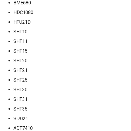
Thermal Camera
BME680
Hat(MLX90640)
ジャイロ加速度計(SH200Q)
ログ(Log)
内蔵赤色LED
Machinist
BLEAdvertisedDevice
ledc
タスク(task)
HDC1080
HTU21D
NCIR Hat(MLX90614)
スプライト(TFT_eSprite)
ピンマトリクス(pinMatrix)
PWM(LED Control)
ThingSpeak
mcpwm
timers
SHT10
NeoFlash
ESP32
PSRAM(psram)
モーター制御(MCPWM)
BLEAdvertisementData
pcnt
xtensa_api
SHT11
SHT15
PIR Hat (AS312)
赤外線送受信(RMT)
パルスカウンタ(PCNT)
BLEAdvertising
periph_ctrl
xtensa_context
SHT20
Proto Hat
SigmaDelta変調(sigmaDelta)
赤外線送受信(Remote
BLEBeacon
rmt
xtensa_timer
SHT21
Control)
SHT25
Proto Hat Plus
低レベルSPI(spi)
BLECharacteristic
rtc_cntl
SDIO Slave
SHT30
Proto Hat
タイマー(timer)
BLECharacteristicCallback
rtc_io
SHT31
SDMMC Host
SHT35
RS485 HAT AOZ1282CI
タッチセンサー(touch)
BLECharacteristicMap
sdio_slave
SD SPI Host
Si7021
SERVO
低レベルUART(uart)
BLEClient
sdmmc_defs
ADT7410
SPI Master