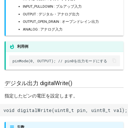
sdmmc_host
BLEClientCallbacks
I2Cリピーター
INPUT_PULLDOWN : プルアップ入力
SPI Slave
OUTPUT : デジタル・アナログ出力
sdspi_host
BLEDescriptor
I2Cスイッチ
OUTPUT_OPEN_DRAIN : オープンドレイン出力
シグマデルタ変調
ANALOG : アナログ入力
sigmadelta
BLEDescriptorCallbacks
環境センサー
タイマー
利用例
spi_common
BLEDescriptorMap
雷センサー
タッチセンサー
pinMode(0, OUTPUT); // pin0を出力モードにする
spi_master
BLEDevice
UART変換
シリアル通信(UART)
spi_slave
BLEDisconnectedExceptio
UV照度センサー
デジタル出力 digitalWrite()
timer
BLEEddystoneTLM
指定したピンの電圧を設定します。
touch_pad
BLEEddystoneURL
void digitalWrite(uint8_t pin, uint8_t val);
uart
BLEHIDDevice
引数