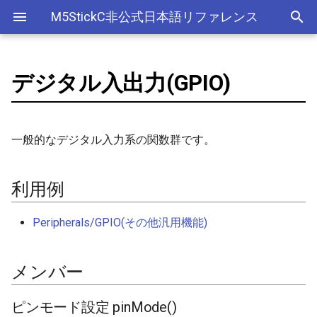
M5StickC非公式日本語リファレンス
デジタル入出力(GPIO)
Bluetooth Classic
電源管理(AXP192)
デバイス
利用例
adc
esp_sleep
FreeRTOSConfig
ライブラリ
Ethernet(有線LAN)
ADC
ESP-MQTT
外部サービス
EEPROM
Sleep
AXP192の調査
リアルタイムデータロガー
ArduinoOTAClass
Official以外のアクセサリ
アクセサリー
Official
ADC
SD
スリープ
ULPコプロセッサ命令セ
Bluetooth LE
ボタン管理(Button)
Accessory
メンバー
adc2_wifi_internal
croutine
Wi-Fi
CAN(Controller Area Network)
HTTPS Server
AWS IoT Things Graph
Non-Volatile Storage
ULP
M5Displayクラスの使い方
Wi-Fiアクセスポイント情報
AsyncUDP
出力
Other
加速度センサー
Display
Deep
一般的なデジタル入力系の関数群です。
保存、取得
NimBLE
ジャイロ加速度計(IMU)
GROVE
can
event_groups
DAC
HTTP Client
Ambient
Partition Table
ピンモード設定 pinMode()
AsyncUDPMessage
ディスプレイ
クロックジェネレーター
Light
RTCの現在日時をNTPサーバ
利用例
ーからセット
画面管理(M5Display)
HAT
dac
list
外部接続端子
HTTP Server
Beebotte
SD
デジタル出力 digitalWrite()
AsyncUDPPacket
入力
カラーセンサー
Peripherals/GPIO(その他汎用機能)
RTCの現在日時をWebブラウ
ジャイロ加速度計(MPU6886)
I2C
gpio
portable
GPIO(その他汎用機能)
mDNS
Blynk
SPIFFS
デジタル入力 digitalRead()
BLE2902
LED制御
電流センサー
ザからセット
メンバー
QRコード(QRCode)
SPI
i2c
portmacro
I2C
CloudMQTT
SPI Flash
割り込みハンドラ設定
BLE2904
センサー
DAC
多言語(日本語)フォント表示
attachInterrupt()
リアルタイムクロック(RTC)
i2s
キュー(queue)
I2S(Inter-IC Sound)
Heroku
BLEAddress
ワイヤレス
EEPROM
ピンモード設定 pinMode()