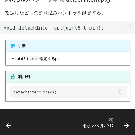
タイマー(Ticker)
指定したピンの割り込みハンドラを削除する。
TransportTraits
void detachInterrupt(uint8_t pin);
TwoWire
引数
UDP
pin
uint8_t
指定するpin
UpdateClass
利用例
VFSFileImpl
detachInterrupt(0);
VFSImpl
WebServer
次
低レベルI2C
WiFiAPClass