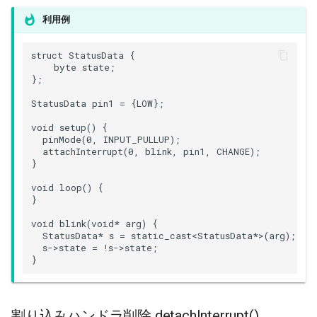
利用例
Ringbuffer
struct StatusData {

SPIClass
    byte state;

};

SPIFFSImpl
StatusData pin1 = {LOW};

void setup() {

SPISettings
  pinMode(0, INPUT_PULLUP);

  attachInterrupt(0, blink, pin1, CHANGE);

}

Server
void loop() {

StaticRequestHandler
}

void blink(void* arg) {

Stream
  StatusData* s = static_cast<StatusData*>(arg);

  s->state = !s->state;

}
StreamString
TLSTraits
割り込みハンドラ削除 detachInterrupt()