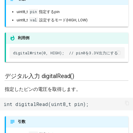
uart_select
BLERemoteCharacteristic
pin
uint8_t
指定するpin
BLERemoteDescriptor
val
uint8_t
設定するモード(HIGH, LOW)
BLERemoteService
利用例
BLEScan
digitalWrite(0, HIGH);  // pin0を3.3V出力にする
BLEScanResults
デジタル入力 digitalRead()
BLESecurity
指定したピンの電圧を取得します。
BLESecurityCallbacks
int digitalRead(uint8_t pin);
BLEServer
BLEServerCallbacks
引数