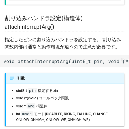
IPAddress
割り込みハンドラ設定(構造体)
attachInterruptArg()
IPv6Address
指定したピンに割り込みハンドラを設定する。 割り込み
MD5Builder
関数内部は通常と動作環境が違うので注意が必要です。
MDNSResponder
void attachInterruptArg(uint8_t pin, void (*
NetBIOS
引数
Preferences
pin
uint8_t
指定するpin
Print
void (*)(void) コールバック関数
arg
void *
構造体
Printable
mode
int
モード(DISABLED, RISING, FALLING, CHANGE,
ONLOW, ONHIGH, ONLOW_WE, ONHIGH_WE)
RequestHandler