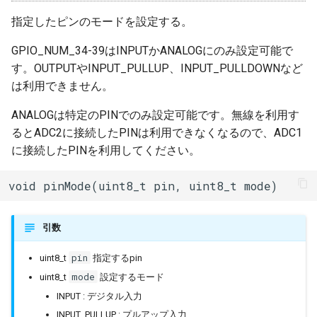
割り込みハンドラ設定(構造
体) attachInterruptArg()
ジャイロ加速度計(SH200Q)
ledc
タスク(task)
内蔵赤色LED
Machinist
指定したピンのモードを設定する。
BLEAdvertisedDevice
I/Oエクステンダー
GPIO_NUM_34-39はINPUTかANALOGにのみ設定可能で
割り込みハンドラ削除
スプライト(TFT_eSprite)
mcpwm
timers
PWM(LED Control)
ThingSpeak
ガスセンサー
す。OUTPUTやINPUT_PULLUP、INPUT_PULLDOWNなど
detachInterrupt()
は利用できません。
ESP32
pcnt
xtensa_api
モーター制御(MCPWM)
BLEAdvertisementData
ジェスチャーセンサー
ANALOGは特定のPINでのみ設定可能です。無線を利用す
periph_ctrl
xtensa_context
パルスカウンタ(PCNT)
BLEAdvertising
赤外線温度アレイセンサ
るとADC2に接続したPINは利用できなくなるので、ADC1
に接続したPINを利用してください。
rmt
xtensa_timer
赤外線送受信(Remote
BLEBeacon
照度センサー
Control)
void pinMode(uint8_t pin, uint8_t mode)
rtc_cntl
BLECharacteristic
マイク入力
SDIO Slave
引数
rtc_io
BLECharacteristicCallback
モータードライバ
SDMMC Host
pin
uint8_t
指定するpin
sdio_slave
BLECharacteristicMap
PWM
mode
uint8_t
設定するモード
SD SPI Host
INPUT : デジタル入力
sdmmc_defs
BLEClient
RTC
INPUT_PULLUP : プルアップ入力
SPI Master