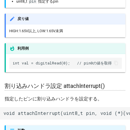
pin
uint8_t
指定するpin
BLEService
BLEServiceMap
戻り値
BLEUUID
HIGH:1.65V以上, LOW:1.65V未満
BLEUtils
利用例
BLEUuidNotFoundExceptio
int val = digitalRead(0);   // pin0の値を取得
BLEValue
割り込みハンドラ設定 attachInterrupt()
Client
指定したピンに割り込みハンドラを設定する。
DNSServer
void attachInterrupt(uint8_t pin, void (*)(v
EEPROMClass