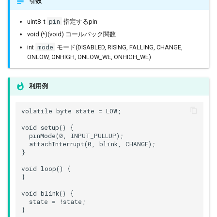
ESPLwIPClient
引数
pin
uint8_t
指定するpin
ETHClass
void (*)(void) コールバック関数
mode
int
モード(DISABLED, RISING, FALLING, CHANGE,
EspClass
ONLOW, ONHIGH, ONLOW_WE, ONHIGH_WE)
FreeRTOS
利用例
FreeRTOS::Semaphore
volatile byte state = LOW;

FunctionRequestHandler
void setup() {

  pinMode(0, INPUT_PULLUP);

GeneralUtils
  attachInterrupt(0, blink, CHANGE);

}

HTTPClient
void loop() {

}

HTTPUpdate
void blink() {

  state = !state;

}
HardwareSerial