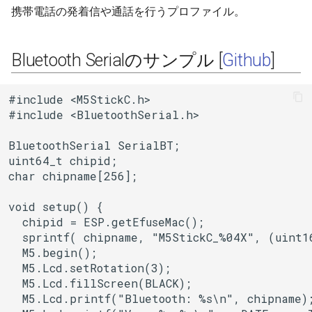
携帯電話の発着信や通話を行うプロファイル。
その他関数群
BLEClientCallbacks
I2Cリピーター
sdmmc_host
SPI Slave
Driver
BLEDescriptor
I2Cスイッチ
sdspi_host
Bluetooth Serialのサンプル [
Github
]
シグマデルタ変調
Esp32
BLEDescriptorCallbacks
環境センサー
sigmadelta
#include <M5StickC.h>

タイマー
#include <BluetoothSerial.h>

Freertos
BLEDescriptorMap
雷センサー
spi_common
タッチセンサー
BluetoothSerial SerialBT;

BLEDevice
UART変換
spi_master
uint64_t chipid;

シリアル通信(UART)
char chipname[256];

BLEDisconnectedExceptio
UV照度センサー
spi_slave
void setup() {

  chipid = ESP.getEfuseMac();

BLEEddystoneTLM
timer
  sprintf( chipname, "M5StickC_%04X", (uint16
  M5.begin();

BLEEddystoneURL
touch_pad
  M5.Lcd.setRotation(3);

  M5.Lcd.fillScreen(BLACK);

BLEHIDDevice
uart
  M5.Lcd.printf("Bluetooth: %s\n", chipname);