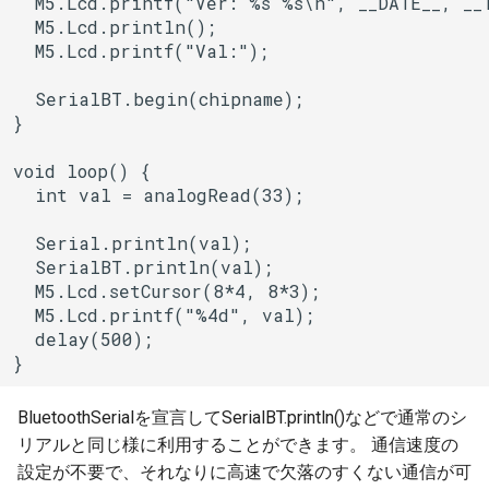
  M5.Lcd.printf("Ver: %s %s\n", __DATE__, __T
BLERemoteCharacteristic
uart_select
  M5.Lcd.println();

  M5.Lcd.printf("Val:");

BLERemoteDescriptor
  SerialBT.begin(chipname);

}

BLERemoteService
void loop() {

BLEScan
  int val = analogRead(33);

BLEScanResults
  Serial.println(val);

  SerialBT.println(val);

BLESecurity
  M5.Lcd.setCursor(8*4, 8*3);

  M5.Lcd.printf("%4d", val);

  delay(500);

BLESecurityCallbacks
}
BLEServer
BluetoothSerialを宣言してSerialBT.println()などで通常のシ
リアルと同じ様に利用することができます。 通信速度の
BLEServerCallbacks
設定が不要で、それなりに高速で欠落のすくない通信が可