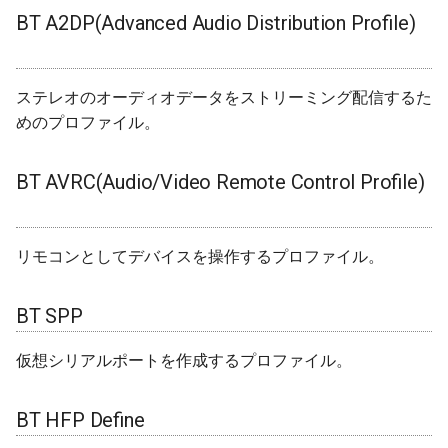
BT HFP Define
BT A2DP(Advanced Audio Distribution Profile)
ジャイロ加速度計(SH200Q)
ログ(Log)
内蔵赤色LED
Machinist
BLEAdvertisedDevice
I/Oエクステンダー
ledc
タスク(task)
Bluetooth Serialのサンプル
[Github]
スプライト(TFT_eSprite)
ピンマトリクス(pinMatrix)
PWM(LED Control)
ThingSpeak
ガスセンサー
mcpwm
timers
ステレオのオーディオデータをストリーミング配信するた
めのプロファイル。
リファレンス
ESP32
PSRAM(psram)
モーター制御(MCPWM)
BLEAdvertisementData
ジェスチャーセンサー
pcnt
xtensa_api
利用例
赤外線送受信(RMT)
パルスカウンタ(PCNT)
BLEAdvertising
赤外線温度アレイセンサ
periph_ctrl
xtensa_context
BT AVRC(Audio/Video Remote Control Profile)
SigmaDelta変調(sigmaDelta)
赤外線送受信(Remote
BLEBeacon
照度センサー
rmt
xtensa_timer
Control)
リモコンとしてデバイスを操作するプロファイル。
低レベルSPI(spi)
BLECharacteristic
マイク入力
rtc_cntl
SDIO Slave
BT SPP
タイマー(timer)
BLECharacteristicCallback
モータードライバ
rtc_io
SDMMC Host
仮想シリアルポートを作成するプロファイル。
タッチセンサー(touch)
BLECharacteristicMap
PWM
sdio_slave
SD SPI Host
BT HFP Define
低レベルUART(uart)
BLEClient
RTC
sdmmc_defs
SPI Master