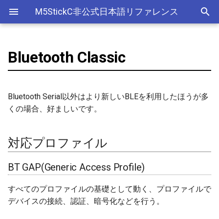
M5StickC非公式日本語リファレンス
Bluetooth Classic
対応プロファイル
電源管理(AXP192)
デバイス
アナログ入力(ADC)
ライブラリ
Ethernet(有線LAN)
ADC
ESP-MQTT
外部サービス
EEPROM
Sleep
AXP192の調査
リアルタイムデータロガー
ArduinoOTAClass
Official以外のアクセサリ
アクセサリー
Official
ADC
SD
adc
esp_sleep
FreeRTOSConfig
スリープ
ULPコプロセッサ命令セ
ボタン管理(Button)
Accessory
Bluetooth
Wi-Fi
CAN(Controller Area Network)
HTTPS Server
AWS IoT Things Graph
Non-Volatile Storage
ULP
M5Displayクラスの使い方
Wi-Fiアクセスポイント情報
BT GAP(Generic Access
AsyncUDP
出力
Other
加速度センサー
Display
adc2_wifi_internal
croutine
Deep
Bluetooth Serial以外はより新しいBLEを利用したほうが多
保存、取得
Profile)
くの場合、好ましいです。
ジャイロ加速度計(IMU)
GROVE
CPU
DAC
HTTP Client
Ambient
Partition Table
AsyncUDPMessage
ディスプレイ
クロックジェネレーター
can
event_groups
Light
RTCの現在日時をNTPサーバ
BT A2DP(Advanced Audio
ーからセット
Distribution Profile)
画面管理(M5Display)
HAT
アナログ出力(DAC)
外部接続端子
HTTP Server
Beebotte
SD
AsyncUDPPacket
入力
カラーセンサー
dac
list
対応プロファイル
RTCの現在日時をWebブラウ
BT AVRC(Audio/Video
ジャイロ加速度計(MPU6886)
I2C
デジタル入出力(GPIO)
GPIO(その他汎用機能)
mDNS
Blynk
SPIFFS
BLE2902
LED制御
電流センサー
gpio
portable
BT GAP(Generic Access Profile)
ザからセット
Remote Control Profile)
QRコード(QRCode)
SPI
低レベルI2C
I2C
CloudMQTT
SPI Flash
BLE2904
センサー
DAC
i2c
portmacro
すべてのプロファイルの基礎として動く、プロファイルで
多言語(日本語)フォント表示
BT SPP
デバイスの接続、認証、暗号化などを行う。
リアルタイムクロック(RTC)
PWM(LEDC)
I2S(Inter-IC Sound)
Heroku
BLEAddress
ワイヤレス
EEPROM
i2s
キュー(queue)