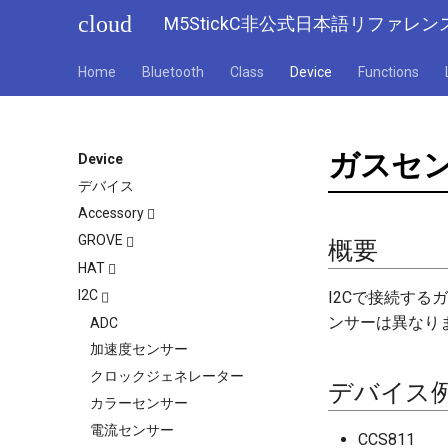
cloud
M5StickC非公式日本語リファレン
Home
Bluetooth
Class
Device
Functions
ガスセ
Device
デバイス
Accessory
GROVE
Official以外のアクセサリー
概要
HAT
アクセサリー
出力
I2C
Official
I2Cで接続す
ディスプレイ
ンサーは異なり
Other
ADC
ADC HAT ADS1100
入力
加速度センサー
BeetleC (W/O M5StickC)
Official以外のHAT
LED制御
クロックジェネレーター
DAC HAT MCP4725
デバイス
センサー
カラーセンサー
ENV Hat (DHT12, BMP280,
BMM150)
ワイヤレス
電流センサー
CCS811
Fingerprint