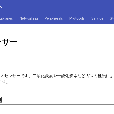
ス
Libraries
Networking
Peripherals
Protocols
Service
St
ンサー
るガスセンサーです。二酸化炭素や一酸化炭素などガスの種類に
ます。
例