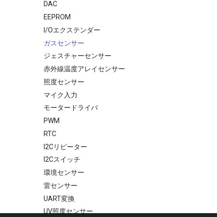
DAC
Joystick
EEPROM
Thermal Camera
I/Oエクステンダー
Hat(MLX90640)
ガスセンサー
NCIR Hat(MLX90614)
ジェスチャーセンサー
NeoFlash
赤外線温度アレイセンサー
PIR Hat (AS312)
照度センサー
Proto Hat
マイク入力
Proto Hat Plus
モータードライバ
Proto Hat
PWM
RS485 HAT AOZ1282CI
RTC
SERVO
I2Cリピーター
Speaker Hat (PAM8303)
I2Cスイッチ
ToF
環境センサー
YUN
雷センサー
UART変換
UV照度センサー