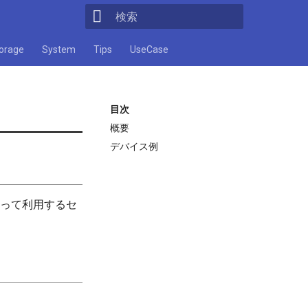
検索キーワードを入力してください
orage
System
Tips
UseCase
目次
概要
デバイス例
よって利用するセ