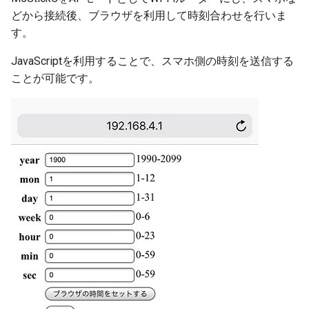
どから接続後、ブラウザを利用して時刻合わせを行いま
ジャイロ加速度計(SH200Q)
ログ(Log)
内蔵赤色LED
Machinist
BLEAdvertisedDevice
I/Oエクステンダー
ledc
タスク(task)
す。
スプライト(TFT_eSprite)
ピンマトリクス(pinMatrix)
PWM(LED Control)
ThingSpeak
ガスセンサー
mcpwm
timers
JavaScriptを利用することで、スマホ側の時刻を送信する
ことが可能です。
ESP32
PSRAM(psram)
モーター制御(MCPWM)
BLEAdvertisementData
ジェスチャーセンサー
pcnt
xtensa_api
赤外線送受信(RMT)
パルスカウンタ(PCNT)
BLEAdvertising
赤外線温度アレイセンサ
periph_ctrl
xtensa_context
SigmaDelta変調(sigmaDelta)
赤外線送受信(Remote
BLEBeacon
照度センサー
rmt
xtensa_timer
Control)
低レベルSPI(spi)
BLECharacteristic
マイク入力
rtc_cntl
SDIO Slave
タイマー(timer)
BLECharacteristicCallback
モータードライバ
rtc_io
SDMMC Host
タッチセンサー(touch)
BLECharacteristicMap
PWM
sdio_slave
SD SPI Host
低レベルUART(uart)
BLEClient
RTC
sdmmc_defs
SPI Master