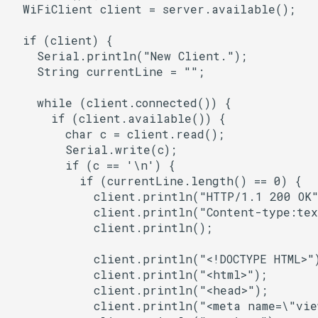
ESPLwIPClient
  WiFiClient client = server.available();

ETHClass
  if (client) {

    Serial.println("New Client.");

    String currentLine = "";

EspClass
    while (client.connected()) {

FreeRTOS
      if (client.available()) {

        char c = client.read();

FreeRTOS::Semaphore
        Serial.write(c);

        if (c == '\n') {

FunctionRequestHandler
          if (currentLine.length() == 0) {

            client.println("HTTP/1.1 200 OK")
GeneralUtils
            client.println("Content-type:text
            client.println();

HTTPClient
            client.println("<!DOCTYPE HTML>")
            client.println("<html>");

HTTPUpdate
            client.println("<head>");

            client.println("<meta name=\"vie
HardwareSerial