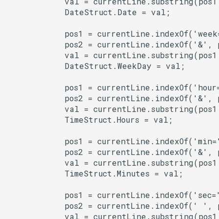
            val = currentLine.substring(pos1 
            DateStruct.Date = val;

WiFiClass
            pos1 = currentLine.indexOf('week=
WiFiClient
            pos2 = currentLine.indexOf('&', p
            val = currentLine.substring(pos1 
WiFiClientRxBuffer
            DateStruct.WeekDay = val;

WiFiClientSecure
            pos1 = currentLine.indexOf('hour=
            pos2 = currentLine.indexOf('&', p
WiFiClientSocketHandle
            val = currentLine.substring(pos1 
            TimeStruct.Hours = val;

WiFiGenericClass
            pos1 = currentLine.indexOf('min='
            pos2 = currentLine.indexOf('&', p
WiFiMulti
            val = currentLine.substring(pos1 
            TimeStruct.Minutes = val;

WiFiSTAClass
            pos1 = currentLine.indexOf('sec='
WiFiScanClass
            pos2 = currentLine.indexOf(' ', p
            val = currentLine.substring(pos1 