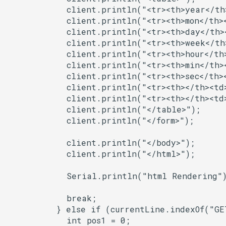
            client.println("<tr><th>year</th
Ringbuffer
            client.println("<tr><th>mon</th><
            client.println("<tr><th>day</th>
            client.println("<tr><th>week</th
SPIClass
            client.println("<tr><th>hour</th>
            client.println("<tr><th>min</th>
SPIFFSImpl
            client.println("<tr><th>sec</th><
            client.println("<tr><th></th><
SPISettings
            client.println("<tr><th></th><td
            client.println("</table>");

Server
            client.println("</form>");

            client.println("</body>");

StaticRequestHandler
            client.println("</html>");

Stream
            Serial.println("html Rendering")
StreamString
            break;

          } else if (currentLine.indexOf("GET
TLSTraits
            int pos1 = 0;
