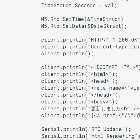
            TimeStruct.Seconds = val;

WiFiServer
            M5.Rtc.SetTime(&TimeStruct);

WiFiUDP
            M5.Rtc.SetData(&DateStruct);

base64
            client.println("HTTP/1.1 200 OK")
            client.println("Content-type:text
boost::array
            client.println();

boost::date_time::base_ti
            client.println("<!DOCTYPE HTML>")
            client.println("<html>");

            client.println("<head>");

cbuf
            client.println("<meta name=\"vie
            client.println("</head>");

            client.println("<body>");

            client.println("更新しました<br />"
esptool::BaseFirmwareIma
            client.println("[<a href=\"/\">戻
esptool::ELFFile
            Serial.println("RTC Update");

            Serial.println("html Rendering")