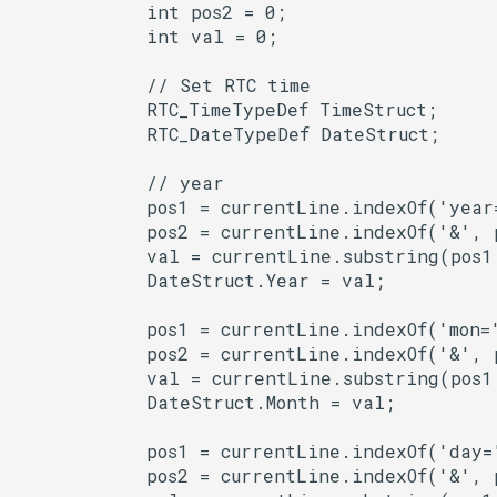
            int pos2 = 0;

タイマー(Ticker)
            int val = 0;

            // Set RTC time

TransportTraits
            RTC_TimeTypeDef TimeStruct;

            RTC_DateTypeDef DateStruct;

TwoWire
            // year

UDP
            pos1 = currentLine.indexOf('year=
            pos2 = currentLine.indexOf('&', p
UpdateClass
            val = currentLine.substring(pos1 
            DateStruct.Year = val;

VFSFileImpl
            pos1 = currentLine.indexOf('mon='
            pos2 = currentLine.indexOf('&', p
VFSImpl
            val = currentLine.substring(pos1 
            DateStruct.Month = val;

WebServer
            pos1 = currentLine.indexOf('day='
WiFiAPClass
            pos2 = currentLine.indexOf('&', p