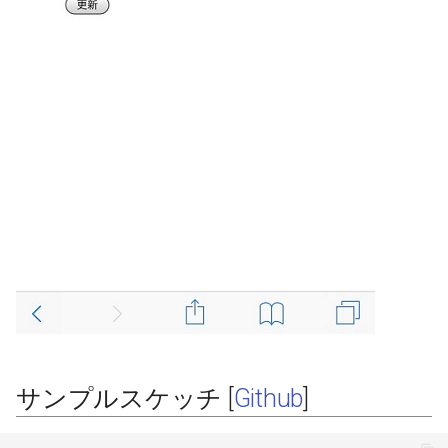
その他関数群
BLEClientCallbacks
I2Cリピーター
sdmmc_host
SPI Slave
Driver
BLEDescriptor
I2Cスイッチ
sdspi_host
シグマデルタ変調
Esp32
BLEDescriptorCallbacks
環境センサー
sigmadelta
タイマー
Freertos
BLEDescriptorMap
雷センサー
spi_common
タッチセンサー
BLEDevice
UART変換
spi_master
シリアル通信(UART)
BLEDisconnectedExceptio
UV照度センサー
spi_slave
BLEEddystoneTLM
timer
BLEEddystoneURL
touch_pad
サンプルスケッチ [
Github
]
BLEHIDDevice
uart