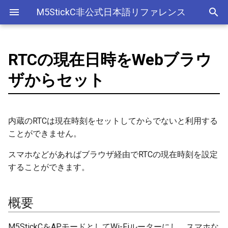
M5StickC非公式日本語リファレンス
RTCの現在日時をWebブラウ
Bluetooth Classic
電源管理(AXP192)
デバイス
アナログ入力(ADC)
ライブラリ
Ethernet(有線LAN)
ADC
ESP-MQTT
外部サービス
EEPROM
Sleep
AXP192の調査
概要
ArduinoOTAClass
Official以外のアクセサリ
アクセサリー
Official
ADC
SD
adc
esp_sleep
FreeRTOSConfig
スリープ
ULPコプロセッサ命令セ
ザからセット
Bluetooth LE
ボタン管理(Button)
Accessory
Bluetooth
Wi-Fi
CAN(Controller Area Network)
HTTPS Server
AWS IoT Things Graph
Non-Volatile Storage
ULP
M5Displayクラスの使い方
サンプルスケッチ [Github]
AsyncUDP
出力
Other
加速度センサー
Display
adc2_wifi_internal
croutine
Deep
NimBLE
ジャイロ加速度計(IMU)
GROVE
CPU
DAC
HTTP Client
Ambient
Partition Table
関連ブログ
AsyncUDPMessage
ディスプレイ
クロックジェネレーター
can
event_groups
Light
内蔵のRTCは現在時刻をセットしてからでないと利用する
ことができません。
画面管理(M5Display)
HAT
アナログ出力(DAC)
外部接続端子
HTTP Server
Beebotte
SD
AsyncUDPPacket
入力
カラーセンサー
dac
list
スマホなどがあればブラウザ経由でRTCの現在時刻を設定
することができます。
ジャイロ加速度計(MPU6886)
I2C
デジタル入出力(GPIO)
GPIO(その他汎用機能)
mDNS
Blynk
SPIFFS
BLE2902
LED制御
電流センサー
gpio
portable
QRコード(QRCode)
SPI
低レベルI2C
I2C
CloudMQTT
SPI Flash
BLE2904
センサー
DAC
i2c
portmacro
概要
リアルタイムクロック(RTC)
PWM(LEDC)
I2S(Inter-IC Sound)
Heroku
BLEAddress
ワイヤレス
EEPROM
i2s
キュー(queue)
M5StickCをAPモードとしてWi-Fiルーターにし、スマホな