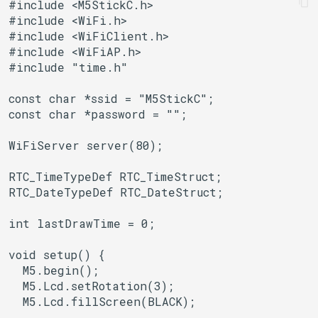
#include <M5StickC.h>

BLERemoteCharacteristic
uart_select
#include <WiFi.h>

#include <WiFiClient.h>

BLERemoteDescriptor
#include <WiFiAP.h>

#include "time.h"

BLERemoteService
const char *ssid = "M5StickC";

const char *password = "";

BLEScan
WiFiServer server(80);

BLEScanResults
RTC_TimeTypeDef RTC_TimeStruct;

BLESecurity
RTC_DateTypeDef RTC_DateStruct;

BLESecurityCallbacks
int lastDrawTime = 0;

void setup() {

BLEServer
  M5.begin();

  M5.Lcd.setRotation(3);

BLEServerCallbacks
  M5.Lcd.fillScreen(BLACK);
