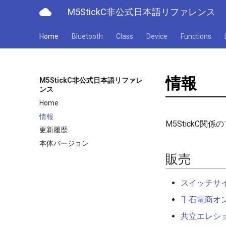
cloud
M5StickC非公式日本語リファレンス
Home
Bluetooth
Class
Device
Functions
情報
M5StickC非公式日本語リファレ
ンス
Home
情報
M5StickC関
更新履歴
本体バージョン
販売
スイッチサ
千石電商オ
共立エレシ