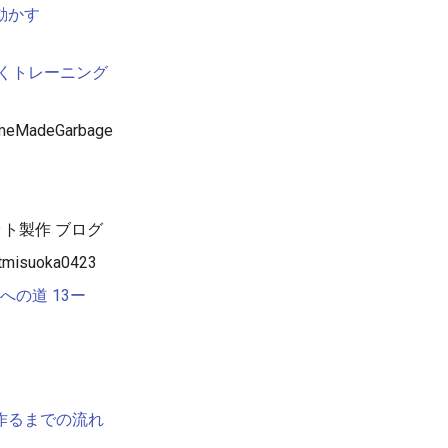
ーを動かす
しくトレーニング
eMadeGarbage
ト製作 ブログ
misuoka0423
用への道 13ー
作るまでの流れ