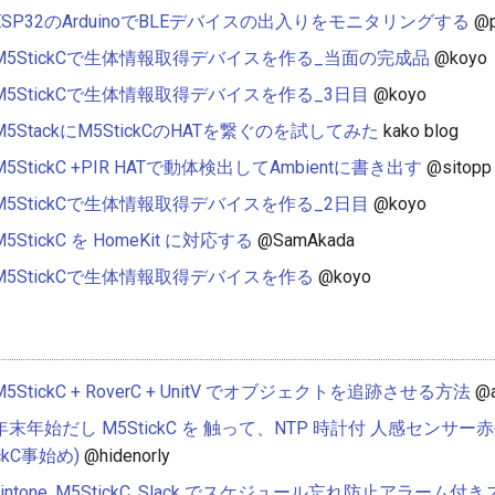
ESP32のArduinoでBLEデバイスの出入りをモニタリングする
@p
M5StickCで生体情報取得デバイスを作る_当面の完成品
@koyo
M5StickCで生体情報取得デバイスを作る_3日目
@koyo
M5StackにM5StickCのHATを繋ぐのを試してみた
kako blog
M5StickC +PIR HATで動体検出してAmbientに書き出す
@sitopp
M5StickCで生体情報取得デバイスを作る_2日目
@koyo
M5StickC を HomeKit に対応する
@SamAkada
M5StickCで生体情報取得デバイスを作る
@koyo
M5StickC + RoverC + UnitV でオブジェクトを追跡させる方法
@a
年末年始だし M5StickC を 触って、NTP 時計付 人感センサ
ickC事始め)
@hidenorly
kintone, M5StickC, Slack でスケジュール忘れ防止アラー