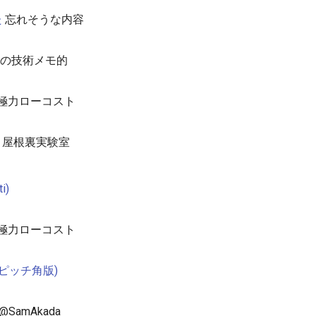
た
忘れそうな内容
の技術メモ的
極力ローコスト
屋根裏実験室
i)
極力ローコスト
(ピッチ角版)
@SamAkada