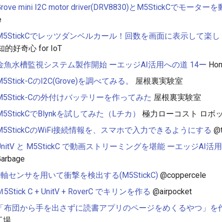
Grove mini I2C motor driver(DRV8830)とM5StickCでモータ
e
M5StickCでレッツダンベルカール！回数を画面に表示して楽
知的好奇心 for IoT
金魚水槽監視システム製作開始 ーエッジAI活用への道 14ー
Hom
M5Stick-CのI2C(Grove)を調べてみる。
屋根裏実験室
M5Stick-Cの外付けバッテリーを作ってみた
屋根裏実験室
M5StickCでBlynkを試してみた（Lチカ）
極力ローコスト ロボッ
M5StickCのWiFi接続情報を、スマホで入力できるようにする
@t
UnitV と M5StickC で動画ストリーミングを堪能 ーエッジAI活
arbage
6軸センサを用いて衝撃を検出する(M5StickC)
@coppercele
Ｍ5Stick C + UnitV + RoverC でキリンを作る
@airpocket
「布団から手を出さずに読書アプリのページをめくるやつ」を
工場