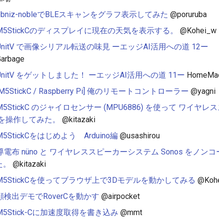
obniz-nobleでBLEスキャンをグラフ表示してみた
@poruruba
M5StickCのディスプレイに現在の天気を表示する。
@Kohei_w
UnitV で画像シリアル転送の味見 ーエッジAI活用への道 12ー
arbage
UnitV をゲットしました！ ーエッジAI活用への道 11ー
HomeMad
[M5StickC / Raspberry Pi] 俺のリモートコントローラー
@yagni
M5StickC のジャイロセンサー (MPU6886) を使って ワイヤ
s を操作してみた。
@kitazaki
M5StickCをはじめよう Arduino編
@usashirou
導電布 nüno と ワイヤレススピーカーシステム Sonos をノ
た。
@kitazaki
M5StickCを使ってブラウザ上で3Dモデルを動かしてみる
@Koh
顔検出デモでRoverCを動かす
@airpocket
M5Stick-Cに加速度取得を書き込み
@mmt