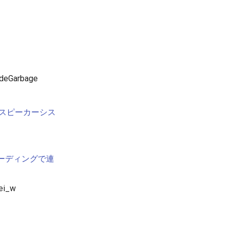
eGarbage
レススピーカーシス
ンコーディングで連
ei_w