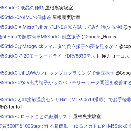
M5Stick-C 液晶の種類
屋根裏実験室
M5Stick-CのIMUの個体差
屋根裏実験室
M5StickC × MicroPythonでLINE通知を試してみた話(失敗例)
@ry
全60Stepで超超簡単M5StickC 倒立振子
@Google_Homer
M5StickCはMadgwickフィルタで倒立振子の夢を見るか？
@cop
M5StickCでI2CモータードライブDRV8830テスト
極力ローコス
M5StickC UiFLOWのブロックプログラミングで倒立振子
@Goog
M5Stick-Cの5V出力端子からのバッテリーリーク問題を改善す
M5StickCと非接触温度センサHat（MLX90614搭載）でお手
 for IoT
M5Stick-C ロットごとの識別リスト
屋根裏実験室
実質500円&100Stepで作る超簡単「 ゆるメカトロ的 M5Stick