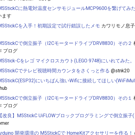
M5StickCに熱電対温度センサモジュールMCP9600を繋げてみ
います
M5StickCを入手！初期設定で試行錯誤したメモ
カワリモノ息子
M5StickCで倒立振子（I2CモータードライブDRV8830）その２
 ブログ
M5Stick-Cをレゴ マイクロスカウト(LEGO 9748)にいれてみた。
M5StickCでテレビ視聴時間カウンタをさくっと作る
@stnk20
M5StickC(ESP32)にいちばん強いWifiに接続してほしい(WiFiMult
hub
M5StickCで倒立振子（I2CモータードライブDRV8830）その１
 ブログ
【改良】M5StickC UiFLOWブロックプログラミングで倒立振子
omer
Arduino 開発環境の M5StickCで HomeKitアクセサリーを作る！