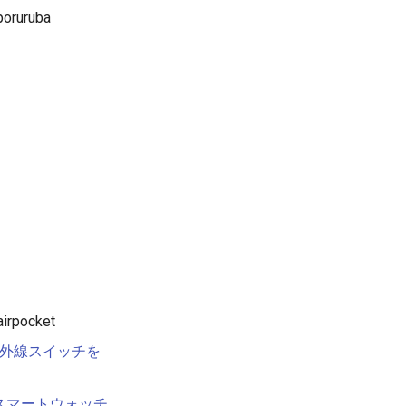
oruruba
irpocket
ー赤外線スイッチを
ム付きスマートウォッチ