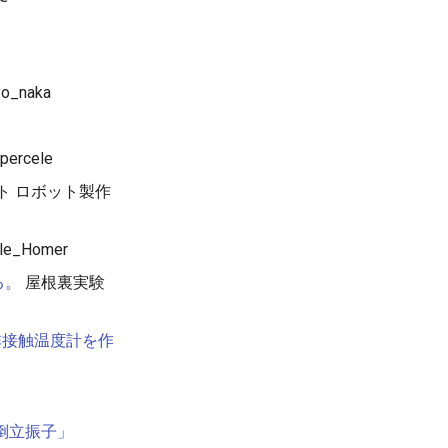
o_naka
percele
ト ロボット製作
le_Homer
る。
屋根裏実験
軽非接触温度計を作
C 倒立振子」