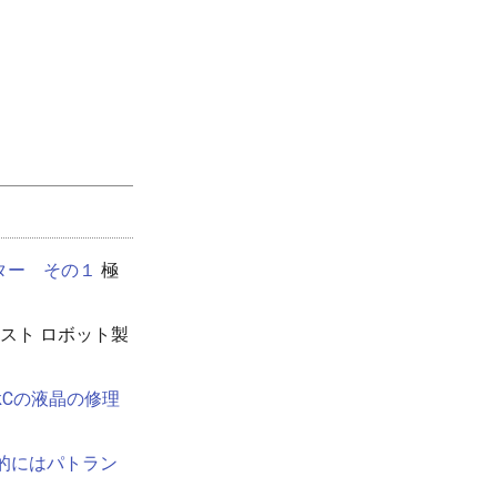
ーター その１
極
スト ロボット製
ickCの液晶の修理
最終的にはパトラン