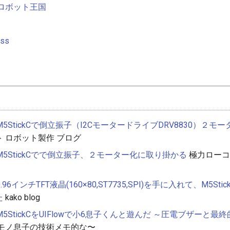
ロボット王国
ss
ト
M5StickCで倒立振子（I2CモータードライブDRV8830）２モ
 ロボット製作 ブログ
M5StickCでで倒立振子、２モーター化に取り掛かる
極力ローコ
0.96インチTFT液晶(160×80,ST7735,SPI)を手に入れて、M5St
た
kako blog
M5StickCをUIFlowで小6息子くんと遊んだ ～圧電ブザーと
モノ息子の技術メモ的な〜