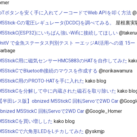
omer
IoTボタンを安く手に入れてノーコードでWeb APIを叩く方法
@o
M5Stick-Cの電圧レギュレータ(DCDC)を調べてみる。
屋根裏実
M5StickC(ESP32)にいちばん強いWifiに接続してほしい
@takeru
UnitV で金魚ステータス判別テスト ーエッジAI活用への道 15ー
arbage
M5StickC用に磁気センサーHMC5883のHATを自作してみた
kako
M5StickCでBluetooth接続のマウスを作成する
@norikawamura
M5StickC用のPROTO-HATを手に入れた
kako blog
M5StickCを分解して中に内蔵された磁石を取り除いた
kako blo
【半田レス版】obnized M5StickC 回転Servoで2WD Car
@Googl
obnized M5StickC 回転Servoで2WD Car
@Google_Homer
M5StickCを買い増しした
kako blog
M5StickCで六角形LEDをLチカしてみた
@yskmjp