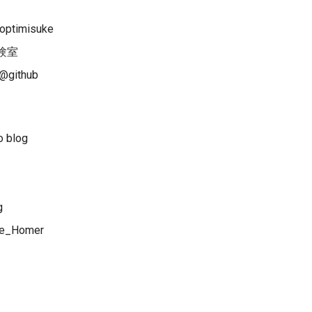
ptimisuke
験室
@github
 blog
g
e_Homer