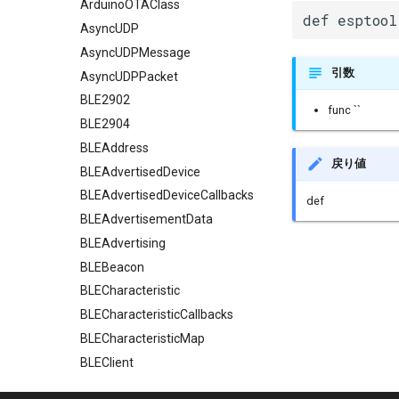
ArduinoOTAClass
def esptool
AsyncUDP
AsyncUDPMessage
引数
AsyncUDPPacket
BLE2902
func ``
BLE2904
BLEAddress
戻り値
BLEAdvertisedDevice
BLEAdvertisedDeviceCallbacks
def
BLEAdvertisementData
BLEAdvertising
BLEBeacon
BLECharacteristic
BLECharacteristicCallbacks
BLECharacteristicMap
BLEClient
BLEClientCallbacks