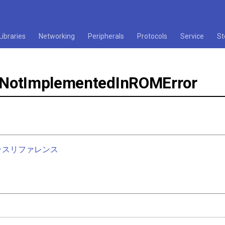
Libraries
Networking
Peripherals
Protocols
Service
St
::NotImplementedInROMError
nクラスリファレンス