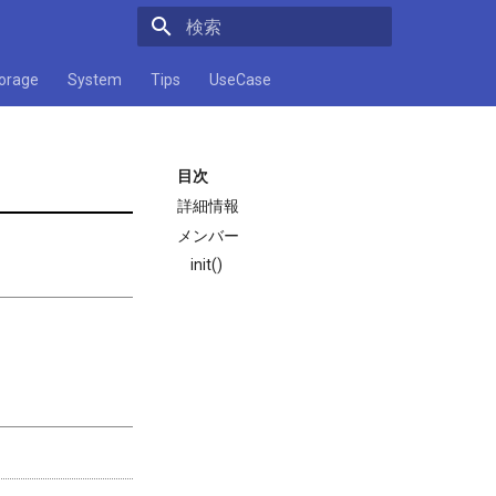
検索キーワードを入力してください
orage
System
Tips
UseCase
目次
詳細情報
メンバー
init()