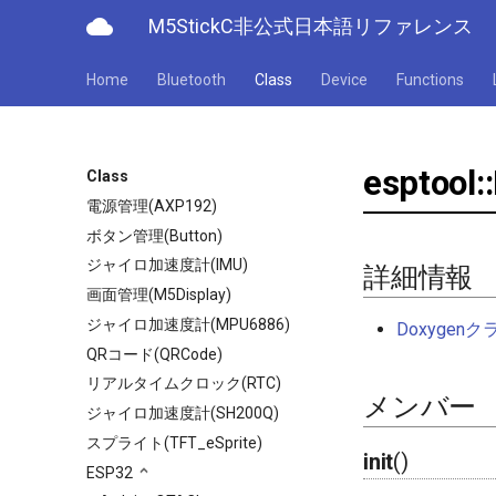
cloud
M5StickC非公式日本語リファレンス
Home
Bluetooth
Class
Device
Functions
esptool
Class
電源管理(AXP192)
ボタン管理(Button)
ジャイロ加速度計(IMU)
詳細情報
画面管理(M5Display)
ジャイロ加速度計(MPU6886)
Doxyge
QRコード(QRCode)
リアルタイムクロック(RTC)
メンバー
ジャイロ加速度計(SH200Q)
スプライト(TFT_eSprite)
init
()
ESP32