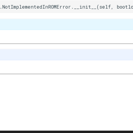
.NotImplementedInROMError.__init__(self, bootl