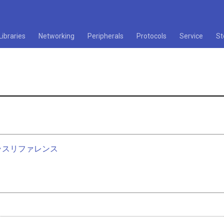
Libraries
Networking
Peripherals
Protocols
Service
St
nクラスリファレンス