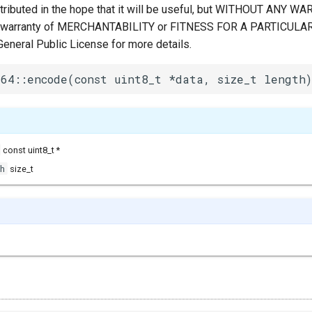
istributed in the hope that it will be useful, but WITHOUT ANY W
ed warranty of MERCHANTABILITY or FITNESS FOR A PARTICUL
eneral Public License for more details.
64::encode(const uint8_t *data, size_t length)
const uint8_t *
h
size_t