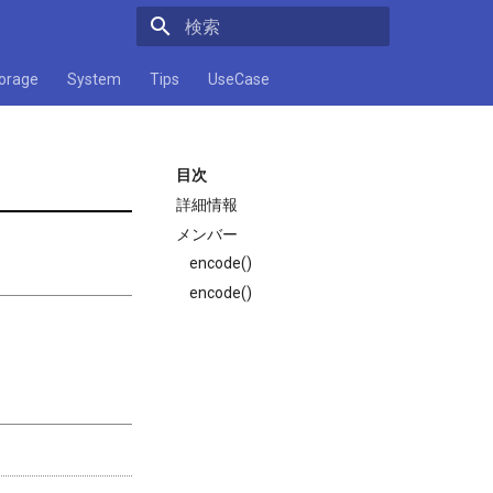
検索キーワードを入力してください
orage
System
Tips
UseCase
目次
詳細情報
メンバー
encode()
encode()