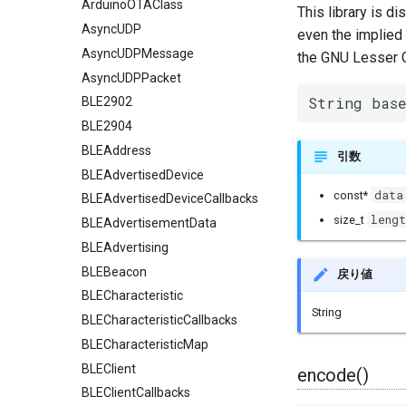
ArduinoOTAClass
This library is d
AsyncUDP
even the impli
AsyncUDPMessage
the GNU Lesser G
AsyncUDPPacket
String base
BLE2902
BLE2904
BLEAddress
引数
BLEAdvertisedDevice
data
const*
BLEAdvertisedDeviceCallbacks
lengt
size_t
BLEAdvertisementData
BLEAdvertising
BLEBeacon
戻り値
BLECharacteristic
String
BLECharacteristicCallbacks
BLECharacteristicMap
BLEClient
encode()
BLEClientCallbacks