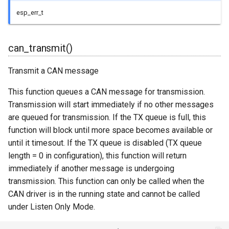
BLEService
esp_err_t
BLEServiceMap
can_transmit()
BLEUUID
Transmit a CAN message
BLEUtils
This function queues a CAN message for transmission.
Transmission will start immediately if no other messages
BLEUuidNotFoundExceptio
are queued for transmission. If the TX queue is full, this
function will block until more space becomes available or
BLEValue
until it timesout. If the TX queue is disabled (TX queue
Client
length = 0 in configuration), this function will return
immediately if another message is undergoing
DNSServer
transmission. This function can only be called when the
CAN driver is in the running state and cannot be called
EEPROMClass
under Listen Only Mode.