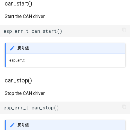
can_start()
BLERemoteCharacteristic
Start the CAN driver
BLERemoteDescriptor
esp_err_t can_start()
BLERemoteService
BLEScan
戻り値
esp_err_t
BLEScanResults
BLESecurity
can_stop()
BLESecurityCallbacks
Stop the CAN driver
BLEServer
esp_err_t can_stop()
BLEServerCallbacks
戻り値