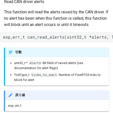
Read CAN driver alerts
Ringbuffer
This function will read the alerts raised by the CAN driver. If
no alert has been when this function is called, this function
SPIClass
will block until an alert occurs or until it timeouts.
SPIFFSImpl
esp_err_t can_read_alerts(uint32_t *alerts, 
SPISettings
引数
Server
alerts
uint32_t *
Bit field of raised alerts (see
documentation for alert flags)
StaticRequestHandler
ticks_to_wait
TickType_t
Number of FreeRTOS ticks to
block for alert
Stream
戻り値
StreamString
esp_err_t
TLSTraits