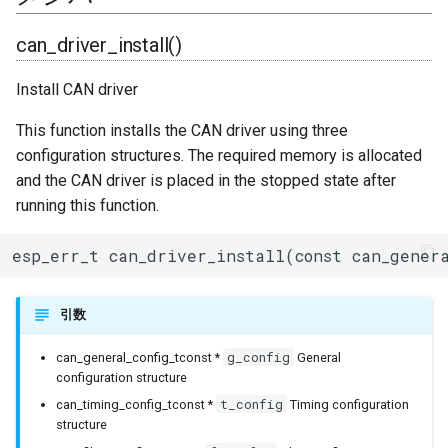
ジャイロ加速度計(SH200Q)
タスク(task)
内蔵赤色LED
Machinist
can_receive()
BLEAdvertisedDevice
I/Oエクステンダー
can_driver_install()
スプライト(TFT_eSprite)
timers
PWM(LED Control)
ThingSpeak
can_read_alerts()
ガスセンサー
Install CAN driver
ESP32
xtensa_api
モーター制御(MCPWM)
can_reconfigure_alerts()
BLEAdvertisementData
ジェスチャーセンサー
This function installs the CAN driver using three
configuration structures. The required memory is allocated
xtensa_context
パルスカウンタ(PCNT)
can_initiate_recovery()
BLEAdvertising
赤外線温度アレイセンサ
and the CAN driver is placed in the stopped state after
running this function.
xtensa_timer
赤外線送受信(Remote
can_get_status_info()
BLEBeacon
照度センサー
Control)
esp_err_t can_driver_install(const can_genera
BLECharacteristic
マイク入力
SDIO Slave
引数
BLECharacteristicCallback
モータードライバ
SDMMC Host
g_config
can_general_config_tconst *
General
BLECharacteristicMap
PWM
configuration structure
SD SPI Host
t_config
can_timing_config_tconst *
Timing configuration
BLEClient
RTC
structure
SPI Master