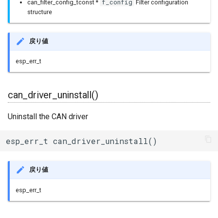
f_config
can_filter_config_tconst *
Filter configuration
BLEClientCallbacks
I2Cリピーター
structure
SPI Slave
BLEDescriptor
I2Cスイッチ
戻り値
シグマデルタ変調
BLEDescriptorCallbacks
環境センサー
esp_err_t
タイマー
BLEDescriptorMap
雷センサー
can_driver_uninstall()
タッチセンサー
BLEDevice
UART変換
Uninstall the CAN driver
シリアル通信(UART)
BLEDisconnectedExceptio
UV照度センサー
esp_err_t can_driver_uninstall()
BLEEddystoneTLM
戻り値
BLEEddystoneURL
esp_err_t
BLEHIDDevice