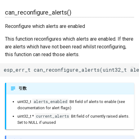
タイマー(Ticker)
can_reconfigure_alerts()
TransportTraits
Reconfigure which alerts are enabled
This function reconfigures which alerts are enabled. If there
TwoWire
are alerts which have not been read whilst reconfiguring,
this function can read those alerts.
UDP
esp_err_t can_reconfigure_alerts(uint32_t al
UpdateClass
VFSFileImpl
引数
VFSImpl
alerts_enabled
uint32_t
Bit field of alerts to enable (see
documentation for alert flags)
WebServer
current_alerts
uint32_t *
Bit field of currently raised alerts.
Set to NULL if unused
WiFiAPClass