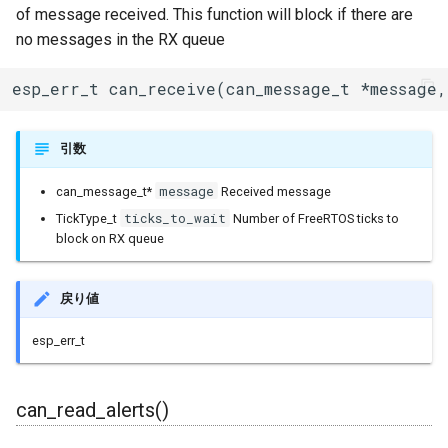
of message received. This function will block if there are
no messages in the RX queue
IPAddress
esp_err_t can_receive(can_message_t *message,
IPv6Address
MD5Builder
引数
MDNSResponder
message
can_message_t*
Received message
ticks_to_wait
TickType_t
Number of FreeRTOS ticks to
block on RX queue
NetBIOS
Preferences
戻り値
Print
esp_err_t
Printable
can_read_alerts()
RequestHandler