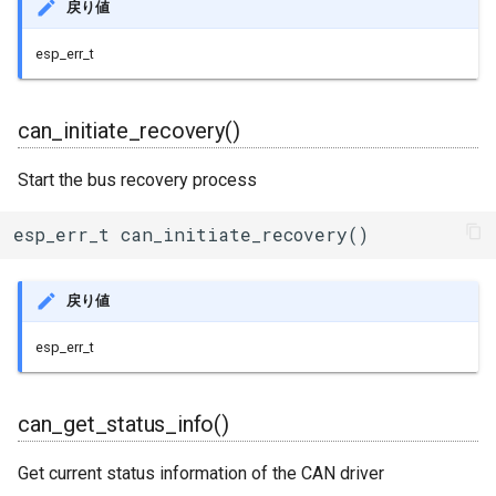
戻り値
WiFiClass
esp_err_t
WiFiClient
can_initiate_recovery()
WiFiClientRxBuffer
Start the bus recovery process
WiFiClientSecure
esp_err_t can_initiate_recovery()
WiFiClientSocketHandle
WiFiGenericClass
戻り値
esp_err_t
WiFiMulti
WiFiSTAClass
can_get_status_info()
WiFiScanClass
Get current status information of the CAN driver