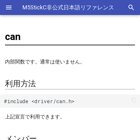
M5StickC非公式日本語リファレンス
can
Bluetooth Classic
電源管理(AXP192)
デバイス
利用方法
esp_sleep
FreeRTOSConfig
ライブラリ
Ethernet(有線LAN)
ADC
ESP-MQTT
外部サービス
EEPROM
Sleep
AXP192の調査
リアルタイムデータロガー
ArduinoOTAClass
Official以外のアクセサリ
アクセサリー
Official
ADC
SD
スリープ
ULPコプロセッサ命令セ
Bluetooth LE
ボタン管理(Button)
Accessory
メンバー
croutine
Wi-Fi
CAN(Controller Area Network)
HTTPS Server
AWS IoT Things Graph
Non-Volatile Storage
ULP
M5Displayクラスの使い方
Wi-Fiアクセスポイント情報
AsyncUDP
出力
Other
加速度センサー
Display
Deep
内部関数です。通常は使いません。
保存、取得
NimBLE
ジャイロ加速度計(IMU)
GROVE
event_groups
DAC
HTTP Client
Ambient
Partition Table
can_driver_install()
AsyncUDPMessage
ディスプレイ
クロックジェネレーター
Light
RTCの現在日時をNTPサーバ
利用方法
ーからセット
画面管理(M5Display)
HAT
list
外部接続端子
HTTP Server
Beebotte
SD
can_driver_uninstall()
AsyncUDPPacket
入力
カラーセンサー
#include <driver/can.h>
RTCの現在日時をWebブラウ
ジャイロ加速度計(MPU6886)
I2C
portable
GPIO(その他汎用機能)
mDNS
Blynk
SPIFFS
can_start()
BLE2902
LED制御
電流センサー
ザからセット
上記宣言で利用できます。
QRコード(QRCode)
SPI
portmacro
I2C
CloudMQTT
SPI Flash
can_stop()
BLE2904
センサー
DAC
多言語(日本語)フォント表示
リアルタイムクロック(RTC)
キュー(queue)
I2S(Inter-IC Sound)
Heroku
can_transmit()
BLEAddress
ワイヤレス
EEPROM
メンバー