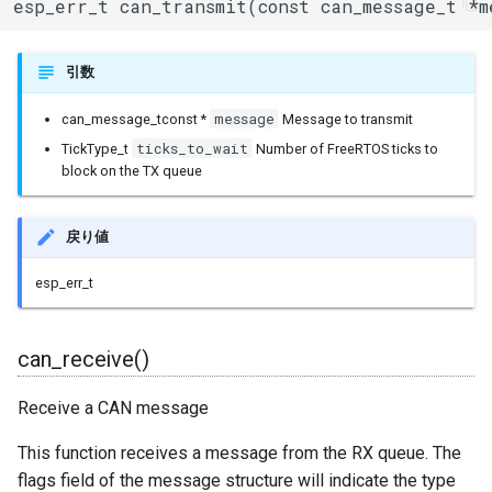
ESPLwIPClient
esp_err_t can_transmit(const can_message_t *m
ETHClass
引数
EspClass
message
can_message_tconst *
Message to transmit
ticks_to_wait
TickType_t
Number of FreeRTOS ticks to
FreeRTOS
block on the TX queue
FreeRTOS::Semaphore
戻り値
FunctionRequestHandler
esp_err_t
GeneralUtils
can_receive()
HTTPClient
Receive a CAN message
HTTPUpdate
This function receives a message from the RX queue. The
flags field of the message structure will indicate the type
HardwareSerial