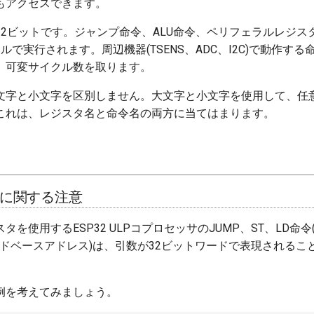
もアクセスできます。
32ビットです。ジャンプ命令、ALU命令、ペリフェラルレジス
ルで実行されます。周辺機器(TSENS、ADC、I2C)で動作す
、可変サイクル数を取ります。
文字と小文字を区別しません。大文字と小文字を使用して、任
これは、レジスタ名と命令名の両方に当てはまります。
に関する注意
タを使用するESP32 ULPコプロセッサのJUMP、ST、LD命
ードベースアドレス)は、引数が32ビットワードで表現されるこ
例を考えてみましょう。