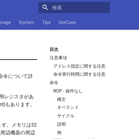
検索キーワードを入力してください
orage
System
Tips
UseCase
目次
注意事項
アドレス指定に関する注意
命令実行時間に関する注意
る命令について詳
命令
NOP - 操作なし
汎用レジスタがあ
構文
nt)もあります。
オペランド
サイクル
説明
ます。メモリは32
NS周辺機器の周辺
例