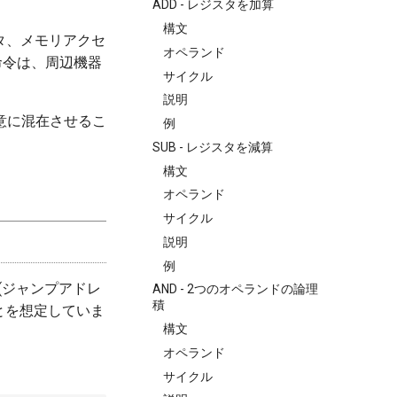
ADD - レジスタを加算
構文
タ、メモリアクセ
オペランド
る命令は、周辺機器
サイクル
説明
意に混在させるこ
例
SUB - レジスタを減算
構文
オペランド
サイクル
説明
例
令(ジャンプアドレ
AND - 2つのオペランドの論理
積
とを想定していま
構文
オペランド
サイクル