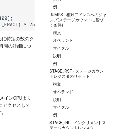
例
JUMPS - 相対アドレスへのジャ
00);

ンプ(ステージカウントに基づ
L_FRACT) * 256 / rtc_8md256_period;
く条件)
構文
めに特定の数のク
オペランド
時間の詳細につ
サイクル
説明
例
STAGE_RST - ステージカウン
トレジスタのリセット
構文
オペランド
メインCPUより
説明
域にアクセスして
サイクル
す。
例
STAGE_INC - インクリメントス
テージカウントレジスタ