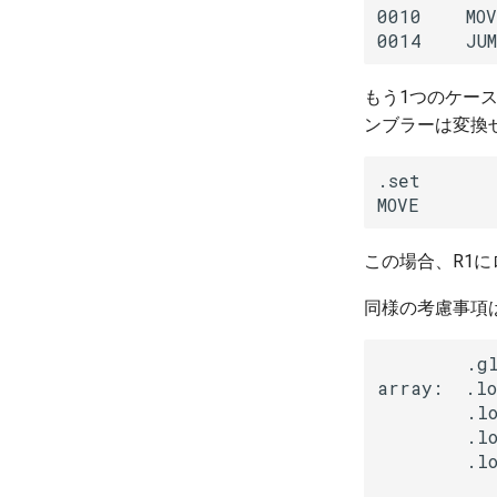
0010    MOV
0014    JU
もう1つのケー
ンブラーは変換
.set       
MOVE      
この場合、R1
同様の考慮事項
        .gl
array:  .lo
        .lo
        .lo
        .lo