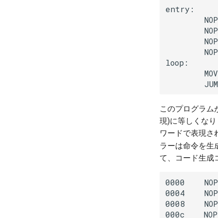
entry:

        NOP

        NOP

        NOP

        NOP

loop:

        MOV
        JU
このプログラム
現)に等しくなり
ワードで表現さ
ラーは命令を生
て、コード生成
0000    NOP

0004    NOP

0008    NOP

000c    NOP
