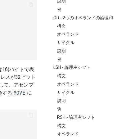
説明
例
OR - 2つのオペランドの論理和
構文
オペランド
サイクル
説明
例
LSH - 論理左シフト
16(バイトで表
構文
レスが32ビット
オペランド
して、アセンブ
MOVE
サイクル
換する
に
説明
例
RSH - 論理右シフト
構文
オペランド