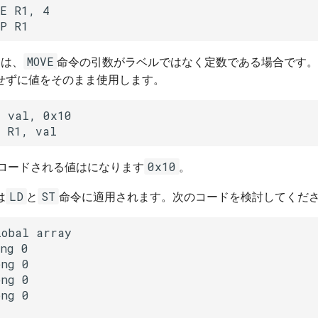
E R1, 4

MP R1
MOVE
スは、
命令の引数がラベルではなく定数である場合です
せずに値をそのまま使用します。
 val, 0x10

  R1, val
0x10
にロードされる値はになります
。
LD
ST
は
と
命令に適用されます。次のコードを検討してくだ
obal array

ng 0

ng 0

ng 0

ng 0
