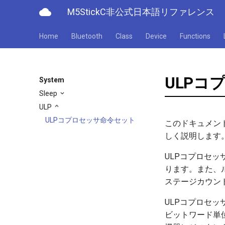
cloud
M5StickC非公式日本語リファレンス
Home
Bluetooth
Class
Device
Functions
ULPコ
System
Sleep
ULP
ULPコプロセッサ命令セット
このドキュメント
しく説明します
ULPコプロセッ
ります。また、ル
ステージカウン
ULPコプロセッ
ビットワード単位