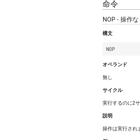
命令
NOP - 操作
構文
NOP
オペランド
無し
サイクル
実行するのに2
説明
操作は実行され