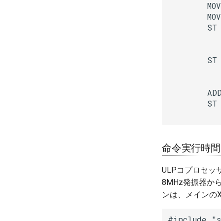
        MOV
        MOV
        S
          
        S
          
        A
        S
          
命令実行時間
ULPコプロセッサ
8MHz発振器か
ンは、メインの
#include "s