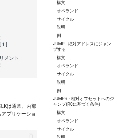
構文
オペランド
サイクル
説明
例


1]

JUMP - 絶対アドレスにジャン
プする
クリメント

構文


オペランド
サイクル
説明
例
JUMPR - 相対オフセットへのジ
ャンプ(R0に基づく条件)
_CLKは通常、内部
構文
るアプリケーショ
オペランド
サイクル
説明