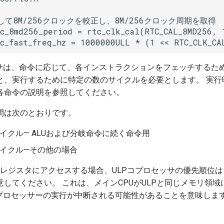
対して8M/256クロックを較正し、8M/256クロック周期を取得

c_8md256_period = rtc_clk_cal(RTC_CAL_8MD256, 1
c_fast_freq_hz = 1000000ULL * (1 << RTC_CLK_CA
ッサは、命令に応じて、各インストラクションをフェッチするた
と、実行するために特定の数のサイクルを必要とします。 実行
各命令の説明を参照してください。
間は次のとおりです。
イクル— ALUおよび分岐命令に続く命令用
サイクル—その他の場合
TCレジスタにアクセスする場合、ULPコプロセッサの優先順位は
してください。 これは、メインCPUがULPと同じメモリ領
コプロセッサーの実行が中断される可能性があることを意味しま