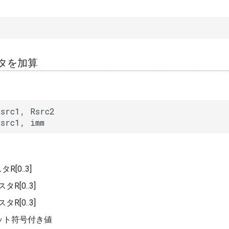
スタを加算
src1, Rsrc2

src1, imm
R[0..3]
タR[0..3]
タR[0..3]
ビット符号付き値