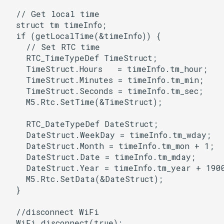
BLEService
  // Get local time

  struct tm timeInfo;

BLEServiceMap
  if (getLocalTime(&timeInfo)) {

    // Set RTC time

BLEUUID
    RTC_TimeTypeDef TimeStruct;

    TimeStruct.Hours   = timeInfo.tm_hour;

BLEUtils
    TimeStruct.Minutes = timeInfo.tm_min;

    TimeStruct.Seconds = timeInfo.tm_sec;

    M5.Rtc.SetTime(&TimeStruct);

BLEUuidNotFoundExceptio
    RTC_DateTypeDef DateStruct;

BLEValue
    DateStruct.WeekDay = timeInfo.tm_wday;

    DateStruct.Month = timeInfo.tm_mon + 1;

Client
    DateStruct.Date = timeInfo.tm_mday;

    DateStruct.Year = timeInfo.tm_year + 1900
DNSServer
    M5.Rtc.SetData(&DateStruct);

  }

EEPROMClass
  //disconnect WiFi

  WiFi.disconnect(true);
