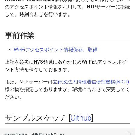
のアクセスポイント情報を利用して、NTPサーバーに接続
ジャイロ加速度計(SH200Q)
ログ(Log)
内蔵赤色LED
Machinist
BLEAdvertisedDevice
I/Oエクステンダー
ledc
タスク(task)
して、時刻合わせを行います。
スプライト(TFT_eSprite)
ピンマトリクス(pinMatrix)
PWM(LED Control)
ThingSpeak
ガスセンサー
mcpwm
timers
事前作業
ESP32
PSRAM(psram)
モーター制御(MCPWM)
BLEAdvertisementData
ジェスチャーセンサー
pcnt
xtensa_api
Wi-Fiアクセスポイント情報保存、取得
赤外線送受信(RMT)
パルスカウンタ(PCNT)
BLEAdvertising
赤外線温度アレイセンサ
periph_ctrl
xtensa_context
上記を参考にNVS領域にあらかじめWi-Fiのアクセスポイ
SigmaDelta変調(sigmaDelta)
赤外線送受信(Remote
BLEBeacon
照度センサー
rmt
xtensa_timer
ント方法を保存しておきます。
Control)
また、NTPサーバーは
立行政法人情報通信研究機構(NICT)
低レベルSPI(spi)
BLECharacteristic
マイク入力
rtc_cntl
様の物を指定してありますが、環境に合わせて変更してく
SDIO Slave
ださい。
タイマー(timer)
BLECharacteristicCallback
モータードライバ
rtc_io
SDMMC Host
タッチセンサー(touch)
BLECharacteristicMap
PWM
sdio_slave
サンプルスケッチ [
Github
]
SD SPI Host
低レベルUART(uart)
BLEClient
RTC
sdmmc_defs
#include <M5StickC.h>

SPI Master