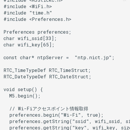
#include <WiFi.h>

その他関数群
BLEClientCallbacks
I2Cリピーター
sdmmc_host
#include "time.h"

SPI Slave
#include <Preferences.h>

Driver
BLEDescriptor
I2Cスイッチ
sdspi_host
シグマデルタ変調
Preferences preferences;

Esp32
BLEDescriptorCallbacks
環境センサー
sigmadelta
char wifi_ssid[33];

タイマー
char wifi_key[65];

Freertos
BLEDescriptorMap
雷センサー
spi_common
タッチセンサー
const char* ntpServer =  "ntp.nict.jp";

BLEDevice
UART変換
spi_master
RTC_TimeTypeDef RTC_TimeStruct;

シリアル通信(UART)
RTC_DateTypeDef RTC_DateStruct;

BLEDisconnectedExceptio
UV照度センサー
spi_slave
void setup() {

BLEEddystoneTLM
timer
  M5.begin();

BLEEddystoneURL
touch_pad
  // Wi-Fiアクセスポイント情報取得

  preferences.begin("Wi-Fi", true);

BLEHIDDevice
uart
  preferences.getString("ssid", wifi_ssid, si
  preferences.getString("key", wifi_key, size