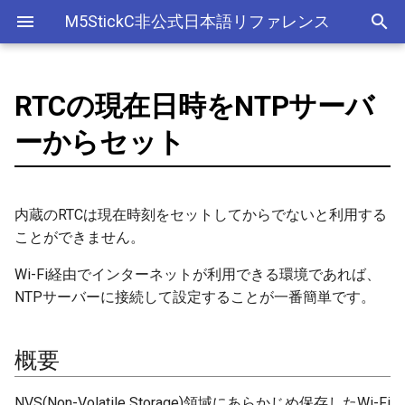
M5StickC非公式日本語リファレンス
RTCの現在日時をNTPサーバ
Bluetooth Classic
電源管理(AXP192)
デバイス
アナログ入力(ADC)
ライブラリ
Ethernet(有線LAN)
ADC
ESP-MQTT
外部サービス
EEPROM
Sleep
AXP192の調査
概要
ArduinoOTAClass
Official以外のアクセサリ
アクセサリー
Official
ADC
SD
adc
esp_sleep
FreeRTOSConfig
スリープ
ULPコプロセッサ命令セ
ーからセット
Bluetooth LE
ボタン管理(Button)
Accessory
Bluetooth
Wi-Fi
CAN(Controller Area Network)
HTTPS Server
AWS IoT Things Graph
Non-Volatile Storage
ULP
M5Displayクラスの使い方
事前作業
AsyncUDP
出力
Other
加速度センサー
Display
adc2_wifi_internal
croutine
Deep
NimBLE
ジャイロ加速度計(IMU)
GROVE
CPU
DAC
HTTP Client
Ambient
Partition Table
サンプルスケッチ [Github]
AsyncUDPMessage
ディスプレイ
クロックジェネレーター
can
event_groups
Light
内蔵のRTCは現在時刻をセットしてからでないと利用する
ことができません。
画面管理(M5Display)
HAT
アナログ出力(DAC)
外部接続端子
HTTP Server
Beebotte
SD
関連ブログ
AsyncUDPPacket
入力
カラーセンサー
dac
list
Wi-Fi経由でインターネットが利用できる環境であれば、
NTPサーバーに接続して設定することが一番簡単です。
ジャイロ加速度計(MPU6886)
I2C
デジタル入出力(GPIO)
GPIO(その他汎用機能)
mDNS
Blynk
SPIFFS
BLE2902
LED制御
電流センサー
gpio
portable
QRコード(QRCode)
SPI
低レベルI2C
I2C
CloudMQTT
SPI Flash
BLE2904
センサー
DAC
i2c
portmacro
概要
リアルタイムクロック(RTC)
PWM(LEDC)
I2S(Inter-IC Sound)
Heroku
BLEAddress
ワイヤレス
EEPROM
i2s
キュー(queue)
NVS(Non-Volatile Storage)領域にあらかじめ保存したWi-Fi