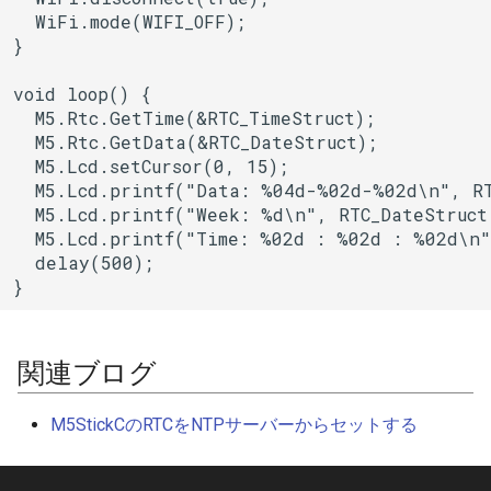
ESPLwIPClient
  WiFi.mode(WIFI_OFF);

}

ETHClass
void loop() {

EspClass
  M5.Rtc.GetTime(&RTC_TimeStruct);

  M5.Rtc.GetData(&RTC_DateStruct);

FreeRTOS
  M5.Lcd.setCursor(0, 15);

  M5.Lcd.printf("Data: %04d-%02d-%02d\n", RT
  M5.Lcd.printf("Week: %d\n", RTC_DateStruct.
FreeRTOS::Semaphore
  M5.Lcd.printf("Time: %02d : %02d : %02d\n",
  delay(500);

FunctionRequestHandler
}
GeneralUtils
関連ブログ
HTTPClient
M5StickCのRTCをNTPサーバーからセットする
HTTPUpdate
HardwareSerial