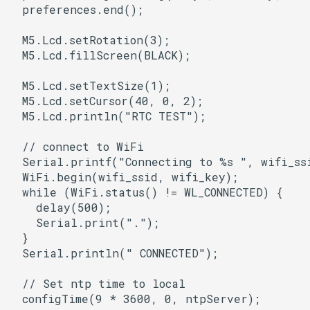
  preferences.end();

BLERemoteCharacteristic
uart_select
  M5.Lcd.setRotation(3);

BLERemoteDescriptor
  M5.Lcd.fillScreen(BLACK);

BLERemoteService
  M5.Lcd.setTextSize(1);

  M5.Lcd.setCursor(40, 0, 2);

BLEScan
  M5.Lcd.println("RTC TEST");

  // connect to WiFi

BLEScanResults
  Serial.printf("Connecting to %s ", wifi_ssi
  WiFi.begin(wifi_ssid, wifi_key);

BLESecurity
  while (WiFi.status() != WL_CONNECTED) {

    delay(500);

BLESecurityCallbacks
    Serial.print(".");

  }

BLEServer
  Serial.println(" CONNECTED");

  // Set ntp time to local

BLEServerCallbacks
  configTime(9 * 3600, 0, ntpServer);
