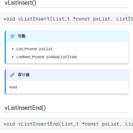
vListInsert()
sdmmc_host
BLEClientCallbacks
I2Cリピーター
SPI Slave
void vListInsert(List_t *const pxList, ListI
sdspi_host
BLEDescriptor
I2Cスイッチ
シグマデルタ変調
sigmadelta
BLEDescriptorCallbacks
環境センサー
引数
タイマー
pxList
List_t*const
spi_common
BLEDescriptorMap
雷センサー
pxNewListItem
ListItem_t*const
タッチセンサー
spi_master
BLEDevice
UART変換
シリアル通信(UART)
戻り値
spi_slave
BLEDisconnectedExceptio
UV照度センサー
void
timer
BLEEddystoneTLM
vListInsertEnd()
touch_pad
BLEEddystoneURL
void vListInsertEnd(List_t *const pxList, Li
uart
BLEHIDDevice