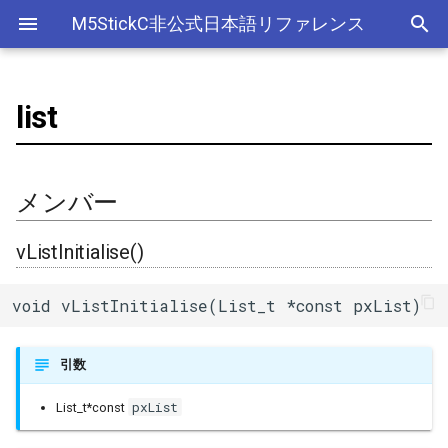
M5StickC非公式日本語リファレンス
list
Bluetooth Classic
電源管理(AXP192)
デバイス
adc
esp_sleep
メンバー
ライブラリ
Ethernet(有線LAN)
ADC
ESP-MQTT
外部サービス
EEPROM
Sleep
AXP192の調査
リアルタイムデータロガー
ArduinoOTAClass
Official以外のアクセサリ
アクセサリー
Official
ADC
SD
スリープ
ULPコプロセッサ命令セ
Bluetooth LE
ボタン管理(Button)
Accessory
adc2_wifi_internal
Wi-Fi
CAN(Controller Area Network)
HTTPS Server
AWS IoT Things Graph
Non-Volatile Storage
ULP
M5Displayクラスの使い方
Wi-Fiアクセスポイント情報
vListInitialise()
AsyncUDP
出力
Other
加速度センサー
Display
Deep
メンバー
保存、取得
NimBLE
ジャイロ加速度計(IMU)
GROVE
can
DAC
HTTP Client
Ambient
Partition Table
vListInitialiseItem()
AsyncUDPMessage
ディスプレイ
クロックジェネレーター
Light
vListInitialise()
RTCの現在日時をNTPサーバ
ーからセット
画面管理(M5Display)
HAT
dac
外部接続端子
HTTP Server
Beebotte
SD
vListInsert()
AsyncUDPPacket
入力
カラーセンサー
void vListInitialise(List_t *const pxList)
RTCの現在日時をWebブラウ
ジャイロ加速度計(MPU6886)
I2C
gpio
GPIO(その他汎用機能)
mDNS
Blynk
SPIFFS
vListInsertEnd()
BLE2902
LED制御
電流センサー
ザからセット
引数
QRコード(QRCode)
SPI
i2c
I2C
CloudMQTT
SPI Flash
uxListRemove()
BLE2904
センサー
DAC
多言語(日本語)フォント表示
pxList
List_t*const
リアルタイムクロック(RTC)
i2s
I2S(Inter-IC Sound)
Heroku
BLEAddress
ワイヤレス
EEPROM