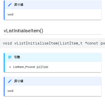
戻り値
ジャイロ加速度計(SH200Q)
ledc
内蔵赤色LED
Machinist
BLEAdvertisedDevice
I/Oエクステンダー
void
スプライト(TFT_eSprite)
mcpwm
PWM(LED Control)
ThingSpeak
ガスセンサー
vListInitialiseItem()
ESP32
pcnt
モーター制御(MCPWM)
BLEAdvertisementData
ジェスチャーセンサー
periph_ctrl
パルスカウンタ(PCNT)
BLEAdvertising
赤外線温度アレイセンサ
void vListInitialiseItem(ListItem_t *const px
rmt
赤外線送受信(Remote
BLEBeacon
照度センサー
引数
Control)
rtc_cntl
BLECharacteristic
マイク入力
pxItem
ListItem_t*const
SDIO Slave
rtc_io
BLECharacteristicCallback
モータードライバ
戻り値
SDMMC Host
sdio_slave
BLECharacteristicMap
PWM
void
SD SPI Host
sdmmc_defs
BLEClient
RTC
SPI Master