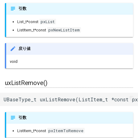
uart_select
BLERemoteCharacteristic
引数
BLERemoteDescriptor
pxList
List_t*const
pxNewListItem
ListItem_t*const
BLERemoteService
戻り値
BLEScan
void
BLEScanResults
BLESecurity
uxListRemove()
BLESecurityCallbacks
UBaseType_t uxListRemove(ListItem_t *const px
BLEServer
引数
BLEServerCallbacks
pxItemToRemove
ListItem_t*const