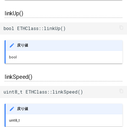
linkUp()
bool ETHClass::linkUp()
戻り値
bool
linkSpeed()
uint8_t ETHClass::linkSpeed()
戻り値
uint8_t