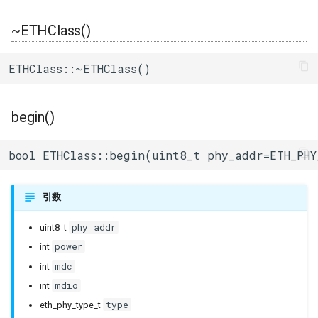
ログ(Log)
内蔵赤色LED
Machinist
setHostname()
I/Oエクステンダー
ledc
タスク(task)
~ETHClass()
ピンマトリクス(pinMatrix)
PWM(LED Control)
ThingSpeak
fullDuplex()
ガスセンサー
mcpwm
timers
ETHClass::~ETHClass()
PSRAM(psram)
モーター制御(MCPWM)
linkUp()
ジェスチャーセンサー
pcnt
xtensa_api
begin()
赤外線送受信(RMT)
パルスカウンタ(PCNT)
linkSpeed()
赤外線温度アレイセンサ
periph_ctrl
xtensa_context
bool ETHClass::begin(uint8_t phy_addr=ETH_PHY
SigmaDelta変調(sigmaDelta)
赤外線送受信(Remote
enableIpV6()
照度センサー
rmt
xtensa_timer
Control)
低レベルSPI(spi)
localIPv6()
マイク入力
rtc_cntl
引数
SDIO Slave
phy_addr
uint8_t
タイマー(timer)
localIP()
モータードライバ
rtc_io
SDMMC Host
power
int
タッチセンサー(touch)
subnetMask()
PWM
sdio_slave
mdc
int
SD SPI Host
mdio
int
低レベルUART(uart)
gatewayIP()
RTC
sdmmc_defs
type
eth_phy_type_t
SPI Master