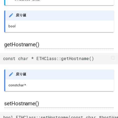
uart_select
戻り値
bool
getHostname()
const char * ETHClass::getHostname()
戻り値
constchar *
setHostname()
bool ETHClass::setHostname(const char *hostna