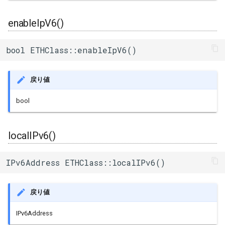
enableIpV6()
bool ETHClass::enableIpV6()
戻り値
bool
localIPv6()
IPv6Address ETHClass::localIPv6()
戻り値
IPv6Address