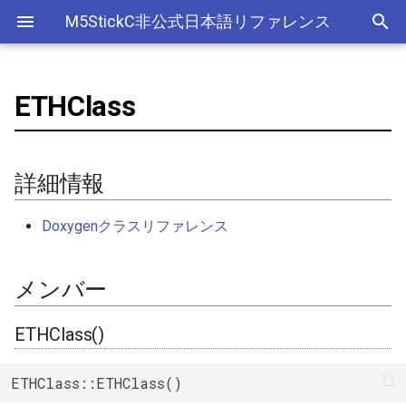
M5StickC非公式日本語リファレンス
ETHClass
Bluetooth Classic
詳細情報
デバイス
アナログ入力(ADC)
ライブラリ
Ethernet(有線LAN)
ADC
ESP-MQTT
外部サービス
EEPROM
Sleep
AXP192の調査
リアルタイムデータロガー
Official以外のアクセサリ
アクセサリー
Official
ADC
SD
adc
esp_sleep
FreeRTOSConfig
スリープ
ULPコプロセッサ命令セ
Bluetooth LE
メンバー
Accessory
Bluetooth
Wi-Fi
CAN(Controller Area Network)
HTTPS Server
AWS IoT Things Graph
Non-Volatile Storage
ULP
M5Displayクラスの使い方
Wi-Fiアクセスポイント情報
出力
Other
加速度センサー
Display
adc2_wifi_internal
croutine
Deep
詳細情報
保存、取得
NimBLE
GROVE
CPU
DAC
HTTP Client
Ambient
Partition Table
ETHClass()
ディスプレイ
クロックジェネレーター
can
event_groups
Light
Doxygenクラスリファレンス
RTCの現在日時をNTPサーバ
ーからセット
HAT
アナログ出力(DAC)
外部接続端子
HTTP Server
Beebotte
SD
~ETHClass()
入力
カラーセンサー
dac
list
メンバー
RTCの現在日時をWebブラウ
I2C
デジタル入出力(GPIO)
GPIO(その他汎用機能)
mDNS
Blynk
SPIFFS
begin()
LED制御
電流センサー
gpio
portable
ザからセット
ETHClass()
SPI
低レベルI2C
I2C
CloudMQTT
SPI Flash
config()
センサー
DAC
i2c
portmacro
多言語(日本語)フォント表示
ETHClass::ETHClass()
PWM(LEDC)
I2S(Inter-IC Sound)
Heroku
getHostname()
ワイヤレス
EEPROM
i2s
キュー(queue)