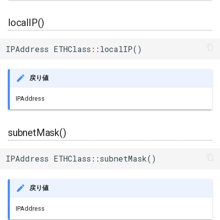
localIP()
IPAddress ETHClass::localIP()
戻り値
IPAddress
subnetMask()
IPAddress ETHClass::subnetMask()
戻り値
IPAddress