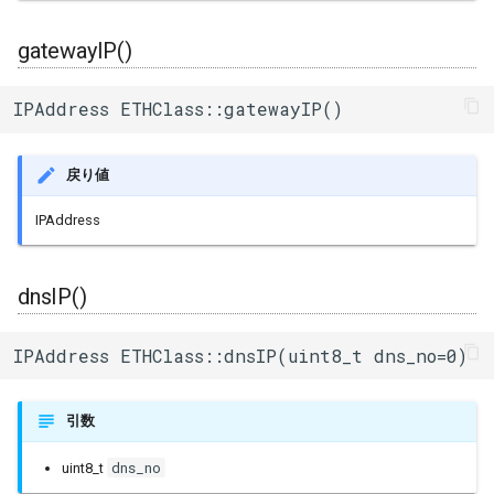
gatewayIP()
IPAddress ETHClass::gatewayIP()
戻り値
IPAddress
dnsIP()
IPAddress ETHClass::dnsIP(uint8_t dns_no=0)
引数
dns_no
uint8_t