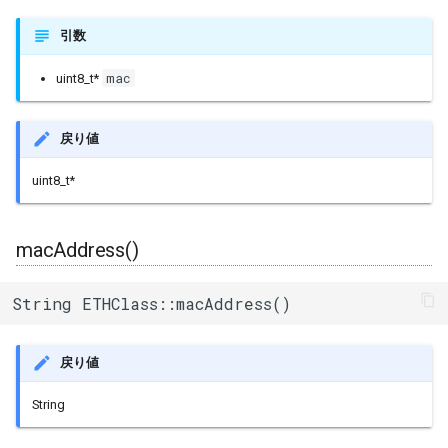
引数
mac
uint8_t*
戻り値
uint8_t*
macAddress()
String ETHClass::macAddress()
戻り値
String