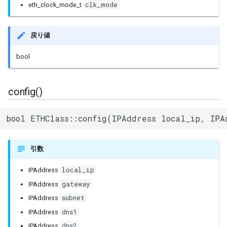
clk_mode
eth_clock_mode_t
その他関数群
dnsIP()
I2Cリピーター
sdmmc_host
SPI Slave
戻り値
Driver
broadcastIP()
I2Cスイッチ
sdspi_host
シグマデルタ変調
bool
Esp32
networkID()
環境センサー
sigmadelta
タイマー
Freertos
subnetCIDR()
雷センサー
spi_common
config()
タッチセンサー
macAddress()
UART変換
spi_master
bool ETHClass::config(IPAddress local_ip, IP
シリアル通信(UART)
macAddress()
UV照度センサー
spi_slave
引数
timer
local_ip
IPAddress
gateway
IPAddress
touch_pad
subnet
IPAddress
uart
dns1
IPAddress
dns2
IPAddress