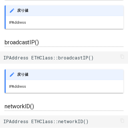
戻り値
IPAddress
broadcastIP()
IPAddress ETHClass::broadcastIP()
戻り値
IPAddress
networkID()
IPAddress ETHClass::networkID()