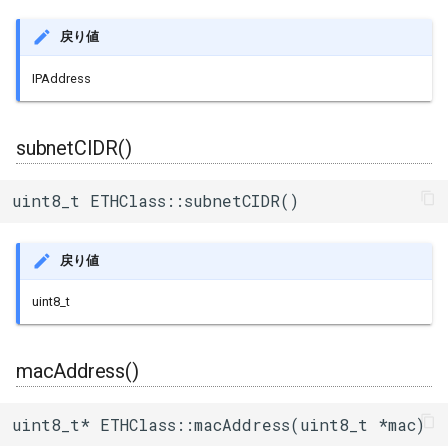
戻り値
IPAddress
subnetCIDR()
uint8_t ETHClass::subnetCIDR()
戻り値
uint8_t
macAddress()
uint8_t* ETHClass::macAddress(uint8_t *mac)