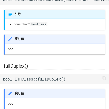
引数
hostname
constchar *
戻り値
bool
fullDuplex()
bool ETHClass::fullDuplex()
戻り値
bool