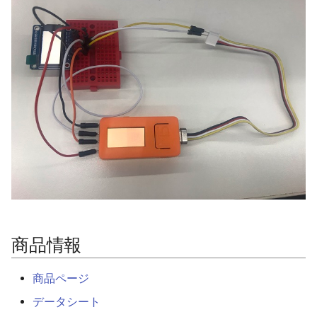
BLERemoteCharacteristic
uart_select
BLERemoteDescriptor
BLERemoteService
BLEScan
BLEScanResults
BLESecurity
BLESecurityCallbacks
商品情報
BLEServer
商品ページ
BLEServerCallbacks
データシート