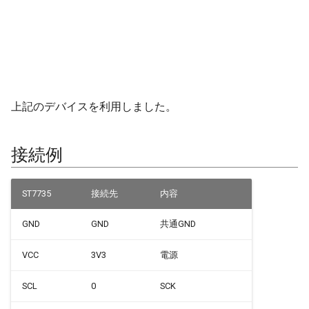
Thermal Camera
Hat(MLX90640)
ジャイロ加速度計(SH200Q)
I/Oエクステンダー
ログ(Log)
内蔵赤色LED
Machinist
BLEAdvertisedDevice
ledc
タスク(task)
NCIR Hat(MLX90614)
スプライト(TFT_eSprite)
ガスセンサー
ピンマトリクス(pinMatrix)
PWM(LED Control)
ThingSpeak
mcpwm
timers
NeoFlash
ESP32
ジェスチャーセンサー
PSRAM(psram)
モーター制御(MCPWM)
BLEAdvertisementData
pcnt
xtensa_api
上記のデバイスを利用しました。
PIR Hat (AS312)
赤外線温度アレイセンサー
赤外線送受信(RMT)
パルスカウンタ(PCNT)
BLEAdvertising
periph_ctrl
xtensa_context
接続例
Proto Hat
照度センサー
SigmaDelta変調(sigmaDelta)
赤外線送受信(Remote
BLEBeacon
rmt
xtensa_timer
Control)
Proto Hat Plus
マイク入力
低レベルSPI(spi)
BLECharacteristic
rtc_cntl
ST7735
接続先
内容
SDIO Slave
Proto Hat
モータードライバ
タイマー(timer)
BLECharacteristicCallback
rtc_io
GND
GND
共通GND
SDMMC Host
VCC
3V3
電源
RS485 HAT AOZ1282CI
PWM
タッチセンサー(touch)
BLECharacteristicMap
sdio_slave
SD SPI Host
SCL
0
SCK
SERVO
RTC
低レベルUART(uart)
BLEClient
sdmmc_defs
SPI Master