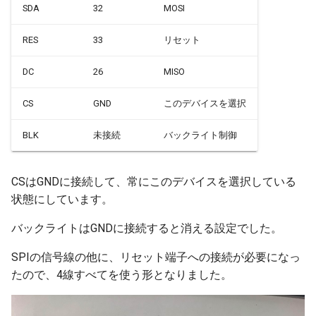
SDA
32
MOSI
Speaker Hat (PAM8303)
I2Cリピーター
その他関数群
BLEClientCallbacks
sdmmc_host
SPI Slave
RES
33
リセット
ToF
I2Cスイッチ
Driver
BLEDescriptor
sdspi_host
シグマデルタ変調
DC
26
MISO
YUN
環境センサー
Esp32
BLEDescriptorCallbacks
sigmadelta
タイマー
CS
GND
このデバイスを選択
雷センサー
Freertos
BLEDescriptorMap
spi_common
BLK
未接続
バックライト制御
タッチセンサー
UART変換
BLEDevice
spi_master
シリアル通信(UART)
CSはGNDに接続して、常にこのデバイスを選択している
UV照度センサー
BLEDisconnectedExceptio
spi_slave
状態にしています。
BLEEddystoneTLM
timer
バックライトはGNDに接続すると消える設定でした。
SPIの信号線の他に、リセット端子への接続が必要になっ
BLEEddystoneURL
touch_pad
たので、4線すべてを使う形となりました。
BLEHIDDevice
uart