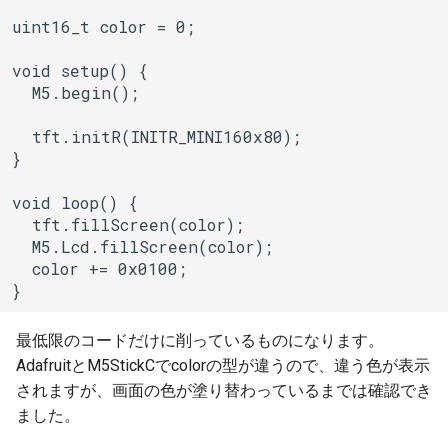
ESPLwIPClient
uint16_t color = 0;

ETHClass
void setup() {

  M5.begin();

EspClass
  tft.initR(INITR_MINI160x80);

FreeRTOS
}

FreeRTOS::Semaphore
void loop() {

  tft.fillScreen(color);

  M5.Lcd.fillScreen(color);

FunctionRequestHandler
  color += 0x0100;

}
GeneralUtils
最低限のコードだけに削っているものになります。
HTTPClient
AdafruitとM5StickCでcolorの型が違うので、違う色が表示
されますが、画面の色が塗り替わっているまでは確認でき
HTTPUpdate
ました。
HardwareSerial