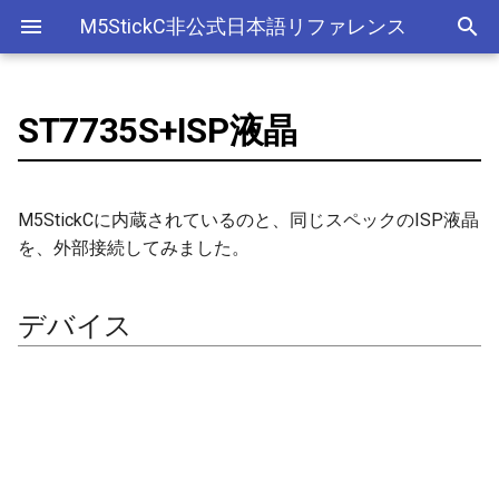
M5StickC非公式日本語リファレンス
ST7735S+ISP液晶
Bluetooth Classic
電源管理(AXP192)
Official以外のアクセサリー
アクセサリー
Official
ADC
デバイス
アナログ入力(ADC)
ライブラリ
Ethernet(有線LAN)
ADC
ESP-MQTT
外部サービス
EEPROM
Sleep
AXP192の調査
リアルタイムデータロガー
ArduinoOTAClass
ADC HAT ADS1100
Official以外のHAT
adc
esp_sleep
FreeRTOSConfig
スリープ
ULPコプロセッサ命令セ
Bluetooth LE
ボタン管理(Button)
出力
Other
加速度センサー
接続例
Bluetooth
Wi-Fi
CAN(Controller Area Network)
HTTPS Server
AWS IoT Things Graph
Non-Volatile Storage
ULP
M5Displayクラスの使い方
Wi-Fiアクセスポイント情報
AsyncUDP
BeetleC (W/O M5StickC)
adc2_wifi_internal
croutine
Deep
M5StickCに内蔵されているのと、同じスペックのISP液晶
保存、取得
を、外部接続してみました。
NimBLE
ジャイロ加速度計(IMU)
ディスプレイ
クロックジェネレーター
商品情報
CPU
DAC
HTTP Client
Ambient
Partition Table
AsyncUDPMessage
DAC HAT MCP4725
can
event_groups
Light
RTCの現在日時をNTPサーバ
ーからセット
画面管理(M5Display)
入力
カラーセンサー
必須ライブラリ
アナログ出力(DAC)
外部接続端子
HTTP Server
Beebotte
SD
AsyncUDPPacket
ENV Hat (DHT12, BMP280,
dac
list
デバイス
BMM150)
RTCの現在日時をWebブラウ
ジャイロ加速度計(MPU6886)
LED制御
電流センサー
サンプルスケッチ
デジタル入出力(GPIO)
GPIO(その他汎用機能)
mDNS
Blynk
SPIFFS
BLE2902
gpio
portable
ザからセット
Fingerprint
QRコード(QRCode)
センサー
DAC
関連ブログ
低レベルI2C
I2C
CloudMQTT
SPI Flash
BLE2904
i2c
portmacro
多言語(日本語)フォント表示
Joystick
リアルタイムクロック(RTC)
ワイヤレス
EEPROM
PWM(LEDC)
I2S(Inter-IC Sound)
Heroku
BLEAddress
i2s
キュー(queue)