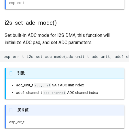
esp_err_t
i2s_set_adc_mode()
Set built-in ADC mode for I2S DMA, this function will
initialize ADC pad, and set ADC parameters.
esp_err_t i2s_set_adc_mode(adc_unit_t adc_unit, adc1_c
引数
adc_unit_t
SAR ADC unit index
adc_unit
adc1_channel_t
ADC channel index
adc_channel
戻り値
esp_err_t