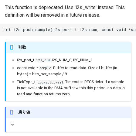
esptool::ELFSection
This function is deprecated. Use 'i2s_write' instead. This
definition will be removed in a future release.
int i2s_push_sample(i2s_port_t i2s_num, const void *s
esptool::ESP32ROM
esptool::ESP32StubLoader
引数
i2s_port_t
I2S_NUM_0, I2S_NUM_1
i2s_num
esptool::ESP8266ROM
const void *
Buffer to read data. Size of buffer (in
sample
bytes) = bits_per_sample / 8.
TickType_t
Timeout in RTOS ticks. If a sample
ticks_to_wait
is not available in the DMA buffer within this period, no data is
esptool::ESP8266StubLoa
read and function returns zero.
戻り値
esptool::ESPBOOTLOADER
int