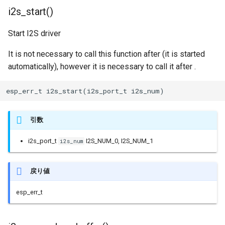
i2s_start()
Start I2S driver
It is not necessary to call this function after (it is started
automatically), however it is necessary to call it after .
esp_err_t i2s_start(i2s_port_t i2s_num)
引数
i2s_port_t
I2S_NUM_0, I2S_NUM_1
i2s_num
戻り値
esp_err_t