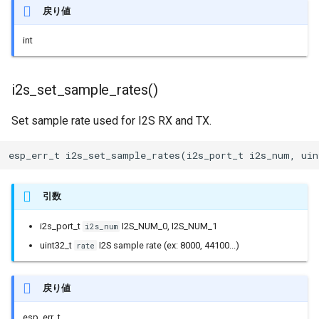
戻り値
fs::F_Fat
int
fs::File
i2s_set_sample_rates()
fs::FileImpl
Set sample rate used for I2S RX and TX.
fs::SDFS
esp_err_t i2s_set_sample_rates(i2s_port_t i2s_num, uin
fs::SDMMCFS
引数
fs::SPIFFSFS
i2s_port_t
I2S_NUM_0, I2S_NUM_1
i2s_num
gen_esp32part::InputError
uint32_t
I2S sample rate (ex: 8000, 44100...)
rate
戻り値
gen_esp32part::PartitionTa
esp_err_t