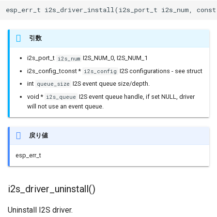
BLERemoteCharacteristic
esp_err_t i2s_driver_install(i2s_port_t i2s_num, const
BLERemoteDescriptor
引数
BLERemoteService
i2s_port_t
I2S_NUM_0, I2S_NUM_1
i2s_num
i2s_config_tconst *
I2S configurations - see struct
i2s_config
BLEScan
int
I2S event queue size/depth.
queue_size
void *
I2S event queue handle, if set NULL, driver
i2s_queue
BLEScanResults
will not use an event queue.
BLESecurity
戻り値
BLESecurityCallbacks
esp_err_t
BLEServer
i2s_driver_uninstall()
BLEServerCallbacks
Uninstall I2S driver.