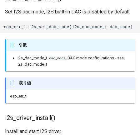
i2s_zero_dma_buffer()
BLEClientCallbacks
I2Cリピーター
Set I2S dac mode, I2S built-in DAC is disabled by default
SPI Slave
i2s_set_clk()
BLEDescriptor
I2Cスイッチ
esp_err_t i2s_set_dac_mode(i2s_dac_mode_t dac_mode)
シグマデルタ変調
i2s_set_adc_mode()
BLEDescriptorCallbacks
環境センサー
引数
タイマー
i2s_adc_enable()
BLEDescriptorMap
雷センサー
i2s_dac_mode_t
DAC mode configurations - see
dac_mode
タッチセンサー
i2s_dac_mode_t
i2s_adc_disable()
BLEDevice
UART変換
シリアル通信(UART)
戻り値
BLEDisconnectedExceptio
UV照度センサー
esp_err_t
BLEEddystoneTLM
BLEEddystoneURL
i2s_driver_install()
BLEHIDDevice
Install and start I2S driver.