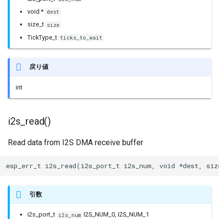
WiFiClass
void *
dest
size_t
size
WiFiClient
TickType_t
ticks_to_wait
WiFiClientRxBuffer
戻り値
WiFiClientSecure
int
WiFiClientSocketHandle
i2s_read()
WiFiGenericClass
Read data from I2S DMA receive buffer
WiFiMulti
esp_err_t i2s_read(i2s_port_t i2s_num, void *dest, siz
WiFiSTAClass
引数
WiFiScanClass
i2s_port_t
I2S_NUM_0, I2S_NUM_1
i2s_num