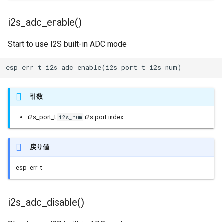
i2s_adc_enable()
Start to use I2S built-in ADC mode
esp_err_t i2s_adc_enable(i2s_port_t i2s_num)
引数
i2s_port_t
i2s port index
i2s_num
戻り値
esp_err_t
i2s_adc_disable()