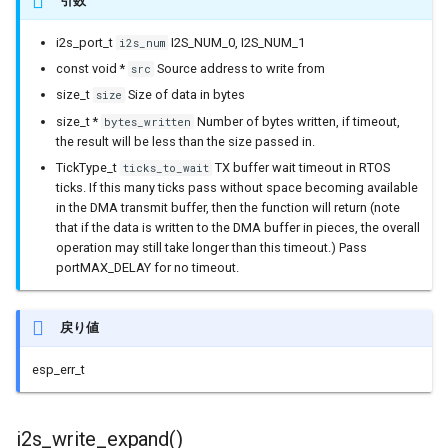
引数
i2s_port_t
I2S_NUM_0, I2S_NUM_1
IPAddress
i2s_num
const void *
Source address to write from
src
IPv6Address
size_t
Size of data in bytes
size
size_t *
Number of bytes written, if timeout,
bytes_written
MD5Builder
the result will be less than the size passed in.
TickType_t
TX buffer wait timeout in RTOS
ticks_to_wait
ticks. If this many ticks pass without space becoming available
MDNSResponder
in the DMA transmit buffer, then the function will return (note
that if the data is written to the DMA buffer in pieces, the overall
NetBIOS
operation may still take longer than this timeout.) Pass
portMAX_DELAY for no timeout.
Preferences
戻り値
Print
esp_err_t
Printable
i2s_write_expand()
RequestHandler