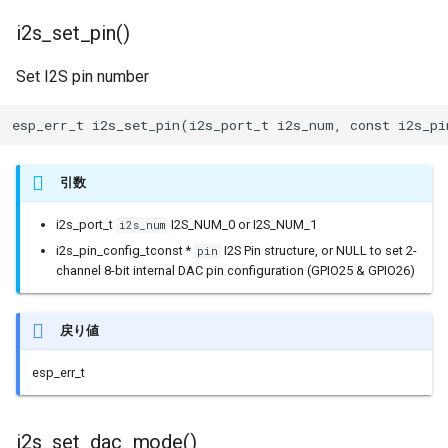
ジャイロ加速度計(SH200Q)
タスク(task)
内蔵赤色LED
Machinist
i2s_set_pin()
i2s_write()
BLEAdvertisedDevice
I/Oエクステンダー
Set I2S pin number
スプライト(TFT_eSprite)
timers
PWM(LED Control)
ThingSpeak
i2s_write_expand()
ガスセンサー
esp_err_t i2s_set_pin(i2s_port_t i2s_num, const i2s_pi
ESP32
xtensa_api
モーター制御(MCPWM)
i2s_read_bytes()
BLEAdvertisementData
ジェスチャーセンサー
xtensa_context
パルスカウンタ(PCNT)
i2s_read()
BLEAdvertising
赤外線温度アレイセンサ
引数
i2s_port_t
I2S_NUM_0 or I2S_NUM_1
xtensa_timer
赤外線送受信(Remote
i2s_push_sample()
BLEBeacon
照度センサー
i2s_num
Control)
i2s_pin_config_tconst *
I2S Pin structure, or NULL to set 2-
pin
channel 8-bit internal DAC pin configuration (GPIO25 & GPIO26)
i2s_pop_sample()
BLECharacteristic
マイク入力
SDIO Slave
i2s_set_sample_rates()
BLECharacteristicCallback
モータードライバ
戻り値
SDMMC Host
i2s_stop()
BLECharacteristicMap
PWM
esp_err_t
SD SPI Host
i2s_start()
BLEClient
RTC
i2s_set_dac_mode()
SPI Master