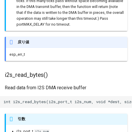
ticks. If this many ticks pass without space becoming available
in the DMA transmit buffer, then the function will return (note
タイマー(Ticker)
that if the data is written to the DMA buffer in pieces, the overall
operation may still take longer than this timeout.) Pass
TransportTraits
portMAX_DELAY for no timeout.
TwoWire
戻り値
UDP
esp_err_t
UpdateClass
i2s_read_bytes()
VFSFileImpl
Read data from I2S DMA receive buffer
VFSImpl
int i2s_read_bytes(i2s_port_t i2s_num, void *dest, si
WebServer
引数
WiFiAPClass
i2s_port_t
i2s_num