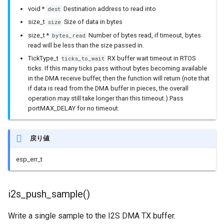
WiFiServer
void *
Destination address to read into
dest
size_t
Size of data in bytes
size
WiFiUDP
size_t *
Number of bytes read, if timeout, bytes
bytes_read
read will be less than the size passed in.
base64
TickType_t
RX buffer wait timeout in RTOS
ticks_to_wait
ticks. If this many ticks pass without bytes becoming available
in the DMA receive buffer, then the function will return (note that
boost::array
if data is read from the DMA buffer in pieces, the overall
operation may still take longer than this timeout.) Pass
boost::date_time::base_ti
portMAX_DELAY for no timeout.
cbuf
戻り値
esp_err_t
esptool::BaseFirmwareIma
i2s_push_sample()
esptool::ELFFile
Write a single sample to the I2S DMA TX buffer.