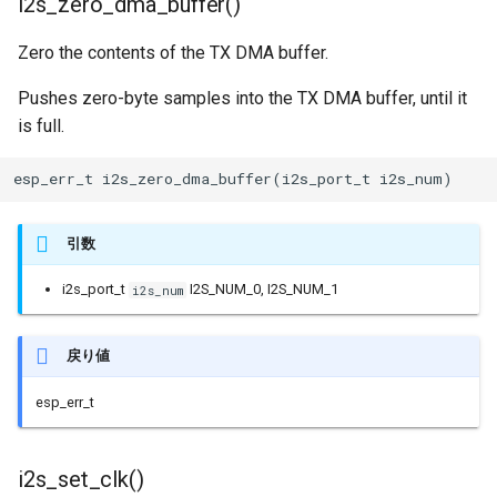
i2s_zero_dma_buffer()
Zero the contents of the TX DMA buffer.
Pushes zero-byte samples into the TX DMA buffer, until it
is full.
esp_err_t i2s_zero_dma_buffer(i2s_port_t i2s_num)
引数
i2s_port_t
I2S_NUM_0, I2S_NUM_1
i2s_num
戻り値
esp_err_t
i2s_set_clk()