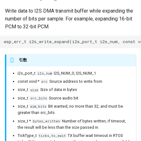
Write data to I2S DMA transmit buffer while expanding the
Ringbuffer
number of bits per sample. For example, expanding 16-bit
PCM to 32-bit PCM.
SPIClass
esp_err_t i2s_write_expand(i2s_port_t i2s_num, const v
SPIFFSImpl
SPISettings
引数
Server
i2s_port_t
I2S_NUM_0, I2S_NUM_1
i2s_num
const void *
Source address to write from
src
StaticRequestHandler
size_t
Size of data in bytes
size
size_t
Source audio bit
src_bits
Stream
size_t
Bit wanted, no more than 32, and must be
aim_bits
greater than src_bits
StreamString
size_t *
Number of bytes written, if timeout,
bytes_written
the result will be less than the size passed in.
TLSTraits
TickType_t
TX buffer wait timeout in RTOS
ticks_to_wait