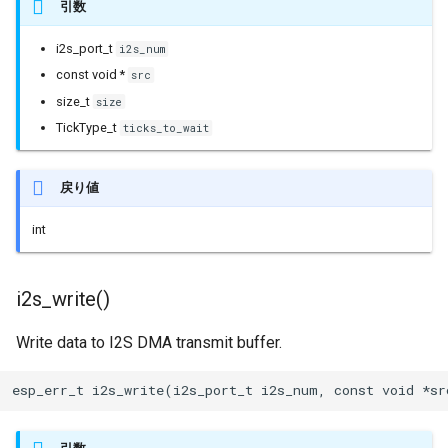
ESPLwIPClient
引数
i2s_port_t
i2s_num
ETHClass
const void *
src
EspClass
size_t
size
TickType_t
ticks_to_wait
FreeRTOS
戻り値
FreeRTOS::Semaphore
int
FunctionRequestHandler
i2s_write()
GeneralUtils
Write data to I2S DMA transmit buffer.
HTTPClient
esp_err_t i2s_write(i2s_port_t i2s_num, const void *sr
HTTPUpdate
HardwareSerial