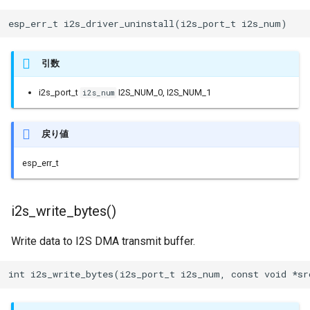
BLEService
esp_err_t i2s_driver_uninstall(i2s_port_t i2s_num)
BLEServiceMap
引数
BLEUUID
i2s_port_t
I2S_NUM_0, I2S_NUM_1
i2s_num
BLEUtils
戻り値
BLEUuidNotFoundExceptio
esp_err_t
BLEValue
i2s_write_bytes()
Client
Write data to I2S DMA transmit buffer.
DNSServer
int i2s_write_bytes(i2s_port_t i2s_num, const void *sr
EEPROMClass