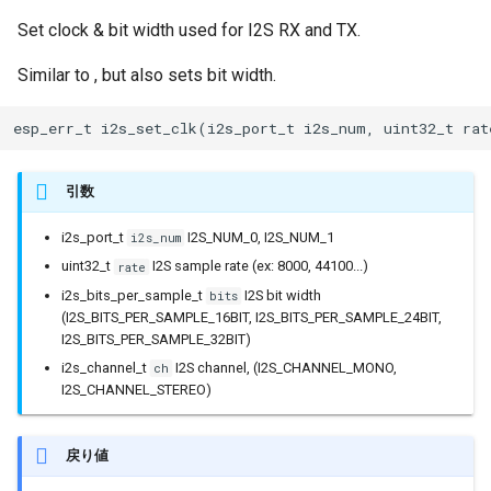
Set clock & bit width used for I2S RX and TX.
Similar to , but also sets bit width.
esp_err_t i2s_set_clk(i2s_port_t i2s_num, uint32_t rat
引数
i2s_port_t
I2S_NUM_0, I2S_NUM_1
i2s_num
uint32_t
I2S sample rate (ex: 8000, 44100...)
rate
i2s_bits_per_sample_t
I2S bit width
bits
(I2S_BITS_PER_SAMPLE_16BIT, I2S_BITS_PER_SAMPLE_24BIT,
I2S_BITS_PER_SAMPLE_32BIT)
i2s_channel_t
I2S channel, (I2S_CHANNEL_MONO,
ch
I2S_CHANNEL_STEREO)
戻り値