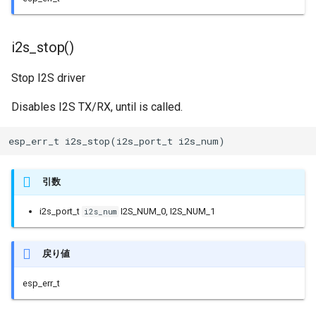
i2s_stop()
Stop I2S driver
Disables I2S TX/RX, until is called.
esp_err_t i2s_stop(i2s_port_t i2s_num)
引数
i2s_port_t
I2S_NUM_0, I2S_NUM_1
i2s_num
戻り値
esp_err_t