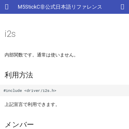
M5StickC非公式日本語リファレンス
i2s
Bluetooth Classic
電源管理(AXP192)
デバイス
利用方法
esp_sleep
FreeRTOSConfig
ライブラリ
Ethernet(有線LAN)
ADC
ESP-MQTT
外部サービス
EEPROM
Sleep
AXP192の調査
リアルタイムデータロガー
ArduinoOTAClass
Official以外のアクセサリ
アクセサリー
Official
ADC
SD
スリープ
ULPコプロセッサ命令セ
Bluetooth LE
ボタン管理(Button)
Accessory
メンバー
croutine
Wi-Fi
CAN(Controller Area Network)
HTTPS Server
AWS IoT Things Graph
Non-Volatile Storage
ULP
M5Displayクラスの使い方
Wi-Fiアクセスポイント情報
AsyncUDP
出力
Other
加速度センサー
Display
Deep
内部関数です。通常は使いません。
保存、取得
NimBLE
ジャイロ加速度計(IMU)
GROVE
event_groups
DAC
HTTP Client
Ambient
Partition Table
i2s_set_pin()
AsyncUDPMessage
ディスプレイ
クロックジェネレーター
Light
利用方法
RTCの現在日時をNTPサーバ
ーからセット
画面管理(M5Display)
HAT
list
外部接続端子
HTTP Server
Beebotte
SD
i2s_set_dac_mode()
AsyncUDPPacket
入力
カラーセンサー
#include <driver/i2s.h>
RTCの現在日時をWebブラウ
ジャイロ加速度計(MPU6886)
I2C
portable
GPIO(その他汎用機能)
mDNS
Blynk
SPIFFS
i2s_driver_install()
BLE2902
LED制御
電流センサー
ザからセット
上記宣言で利用できます。
QRコード(QRCode)
SPI
portmacro
I2C
CloudMQTT
SPI Flash
i2s_driver_uninstall()
BLE2904
センサー
DAC
多言語(日本語)フォント表示
メンバー
リアルタイムクロック(RTC)
キュー(queue)
I2S(Inter-IC Sound)
Heroku
i2s_write_bytes()
BLEAddress
ワイヤレス
EEPROM