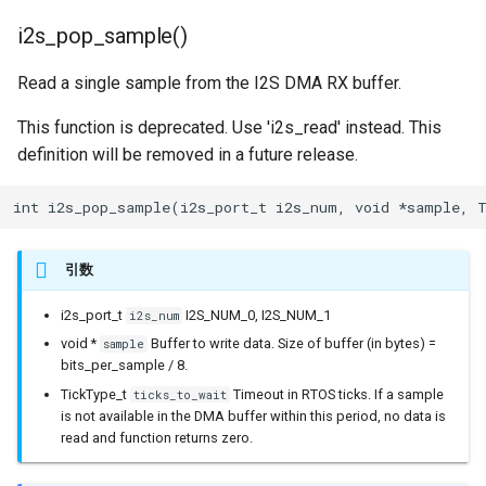
esptool::ESPLoader
i2s_pop_sample()
esptool::FatalError
Read a single sample from the I2S DMA RX buffer.
esptool::FlashSizeAction
This function is deprecated. Use 'i2s_read' instead. This
definition will be removed in a future release.
esptool::HexFormatter
int i2s_pop_sample(i2s_port_t i2s_num, void *sample, 
esptool::ImageSegment
引数
i2s_port_t
I2S_NUM_0, I2S_NUM_1
i2s_num
esptool::NotSupportedErro
void *
Buffer to write data. Size of buffer (in bytes) =
sample
bits_per_sample / 8.
esptool::SpiConnectionAct
TickType_t
Timeout in RTOS ticks. If a sample
ticks_to_wait
is not available in the DMA buffer within this period, no data is
fs::FS
read and function returns zero.
fs::FSImpl