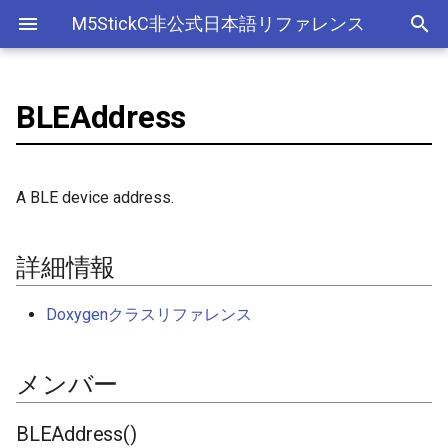
M5StickC非公式日本語リファレンス
BLEAddress
Bluetooth Classic
詳細情報
デバイス
アナログ入力(ADC)
ライブラリ
Ethernet(有線LAN)
ADC
ESP-MQTT
外部サービス
EEPROM
Sleep
AXP192の調査
リアルタイムデータロガー
Official以外のアクセサリ
アクセサリー
Official
ADC
SD
adc
esp_sleep
FreeRTOSConfig
スリープ
ULPコプロセッサ命令セ
Bluetooth LE
メンバー
Accessory
Bluetooth
Wi-Fi
CAN(Controller Area Network)
HTTPS Server
AWS IoT Things Graph
Non-Volatile Storage
ULP
M5Displayクラスの使い方
Wi-Fiアクセスポイント情報
出力
Other
加速度センサー
Display
adc2_wifi_internal
croutine
Deep
A BLE device address.
保存、取得
NimBLE
GROVE
CPU
DAC
HTTP Client
Ambient
Partition Table
BLEAddress()
ディスプレイ
クロックジェネレーター
can
event_groups
Light
RTCの現在日時をNTPサーバ
詳細情報
ーからセット
HAT
アナログ出力(DAC)
外部接続端子
HTTP Server
Beebotte
SD
BLEAddress()
入力
カラーセンサー
dac
list
Doxygenクラスリファレンス
RTCの現在日時をWebブラウ
I2C
デジタル入出力(GPIO)
GPIO(その他汎用機能)
mDNS
Blynk
SPIFFS
equals()
LED制御
電流センサー
gpio
portable
ザからセット
メンバー
SPI
低レベルI2C
I2C
CloudMQTT
SPI Flash
getNative()
センサー
DAC
i2c
portmacro
多言語(日本語)フォント表示
PWM(LEDC)
I2S(Inter-IC Sound)
Heroku
toString()
ワイヤレス
EEPROM
i2s
キュー(queue)
BLEAddress()