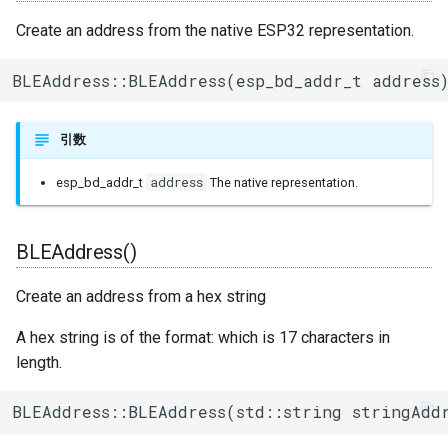
ログ(Log)
内蔵赤色LED
Machinist
Create an address from the native ESP32 representation.
I/Oエクステンダー
ledc
タスク(task)
BLEAddress::BLEAddress(esp_bd_addr_t address
ピンマトリクス(pinMatrix)
PWM(LED Control)
ThingSpeak
ガスセンサー
mcpwm
timers
PSRAM(psram)
モーター制御(MCPWM)
ジェスチャーセンサー
pcnt
xtensa_api
引数
赤外線送受信(RMT)
パルスカウンタ(PCNT)
赤外線温度アレイセンサ
periph_ctrl
xtensa_context
address
esp_bd_addr_t
The native representation.
SigmaDelta変調(sigmaDelta)
赤外線送受信(Remote
照度センサー
rmt
xtensa_timer
BLEAddress()
Control)
低レベルSPI(spi)
マイク入力
rtc_cntl
Create an address from a hex string
SDIO Slave
タイマー(timer)
モータードライバ
rtc_io
A hex string is of the format: which is 17 characters in
SDMMC Host
length.
タッチセンサー(touch)
PWM
sdio_slave
SD SPI Host
BLEAddress::BLEAddress(std::string stringAdd
低レベルUART(uart)
RTC
sdmmc_defs
SPI Master