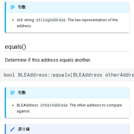
その他関数群
I2Cリピーター
sdmmc_host
引数
SPI Slave
stringAddress
std::string
The hex representation of the
Driver
I2Cスイッチ
sdspi_host
address.
シグマデルタ変調
Esp32
環境センサー
sigmadelta
タイマー
equals()
Freertos
雷センサー
spi_common
タッチセンサー
Determine if this address equals another.
UART変換
spi_master
シリアル通信(UART)
bool BLEAddress::equals(BLEAddress otherAddr
UV照度センサー
spi_slave
引数
timer
otherAddress
BLEAddress
The other address to compare
touch_pad
against.
uart
戻り値