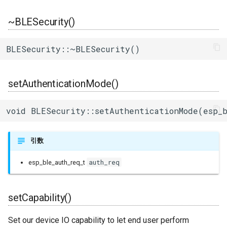
ログ(Log)
内蔵赤色LED
Machinist
setRespEncryptionKey()
I/Oエクステンダー
ledc
タスク(task)
~BLESecurity()
ピンマトリクス(pinMatrix)
PWM(LED Control)
ThingSpeak
setKeySize()
ガスセンサー
mcpwm
timers
BLESecurity::~BLESecurity()
PSRAM(psram)
モーター制御(MCPWM)
esp_key_type_to_str()
ジェスチャーセンサー
pcnt
xtensa_api
setAuthenticationMode()
赤外線送受信(RMT)
パルスカウンタ(PCNT)
赤外線温度アレイセンサ
periph_ctrl
xtensa_context
void BLESecurity::setAuthenticationMode(esp_
SigmaDelta変調(sigmaDelta)
赤外線送受信(Remote
照度センサー
rmt
xtensa_timer
Control)
低レベルSPI(spi)
マイク入力
rtc_cntl
引数
SDIO Slave
auth_req
esp_ble_auth_req_t
タイマー(timer)
モータードライバ
rtc_io
SDMMC Host
タッチセンサー(touch)
PWM
sdio_slave
setCapability()
SD SPI Host
低レベルUART(uart)
RTC
sdmmc_defs
Set our device IO capability to let end user perform
SPI Master