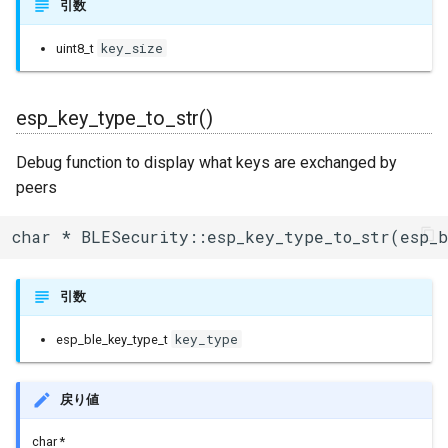
引数
key_size
uint8_t
esp_key_type_to_str()
Debug function to display what keys are exchanged by
peers
char * BLESecurity::esp_key_type_to_str(esp_
引数
key_type
esp_ble_key_type_t
戻り値
char *