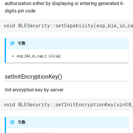
authorization either by displaying or entering generated 6-
その他関数群
I2Cリピーター
sdmmc_host
digits pin code
SPI Slave
Driver
I2Cスイッチ
sdspi_host
void BLESecurity::setCapability(esp_ble_io_c
シグマデルタ変調
Esp32
環境センサー
sigmadelta
タイマー
引数
Freertos
雷センサー
spi_common
iocap
esp_ble_io_cap_t
タッチセンサー
UART変換
spi_master
シリアル通信(UART)
setInitEncryptionKey()
UV照度センサー
spi_slave
Init encryption key by server
timer
void BLESecurity::setInitEncryptionKey(uint8
touch_pad
引数
uart