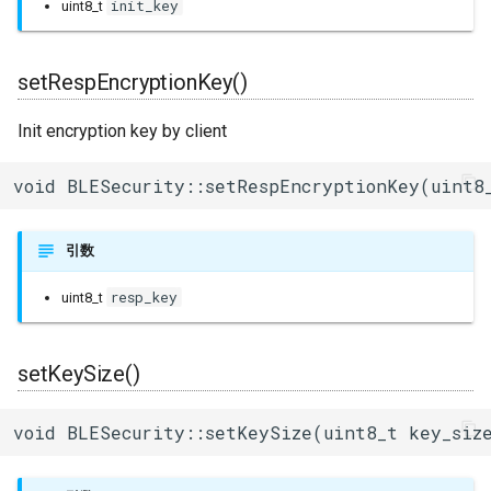
init_key
uint8_t
uart_select
setRespEncryptionKey()
Init encryption key by client
void BLESecurity::setRespEncryptionKey(uint8
引数
resp_key
uint8_t
setKeySize()
void BLESecurity::setKeySize(uint8_t key_siz