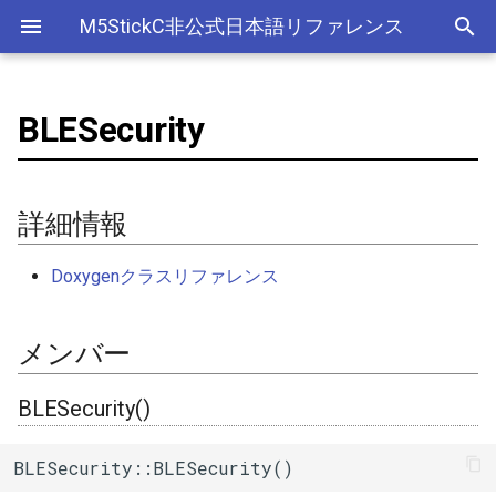
M5StickC非公式日本語リファレンス
BLESecurity
Bluetooth Classic
詳細情報
デバイス
アナログ入力(ADC)
ライブラリ
Ethernet(有線LAN)
ADC
ESP-MQTT
外部サービス
EEPROM
Sleep
AXP192の調査
リアルタイムデータロガー
Official以外のアクセサリ
アクセサリー
Official
ADC
SD
adc
esp_sleep
FreeRTOSConfig
スリープ
ULPコプロセッサ命令セ
Bluetooth LE
メンバー
Accessory
Bluetooth
Wi-Fi
CAN(Controller Area Network)
HTTPS Server
AWS IoT Things Graph
Non-Volatile Storage
ULP
M5Displayクラスの使い方
Wi-Fiアクセスポイント情報
出力
Other
加速度センサー
Display
adc2_wifi_internal
croutine
Deep
詳細情報
保存、取得
NimBLE
GROVE
CPU
DAC
HTTP Client
Ambient
Partition Table
BLESecurity()
ディスプレイ
クロックジェネレーター
can
event_groups
Light
Doxygenクラスリファレンス
RTCの現在日時をNTPサーバ
ーからセット
HAT
アナログ出力(DAC)
外部接続端子
HTTP Server
Beebotte
SD
~BLESecurity()
入力
カラーセンサー
dac
list
メンバー
RTCの現在日時をWebブラウ
I2C
デジタル入出力(GPIO)
GPIO(その他汎用機能)
mDNS
Blynk
SPIFFS
setAuthenticationMode()
LED制御
電流センサー
gpio
portable
ザからセット
BLESecurity()
SPI
低レベルI2C
I2C
CloudMQTT
SPI Flash
setCapability()
センサー
DAC
i2c
portmacro
多言語(日本語)フォント表示
BLESecurity::BLESecurity()
PWM(LEDC)
I2S(Inter-IC Sound)
Heroku
setInitEncryptionKey()
ワイヤレス
EEPROM
i2s
キュー(queue)