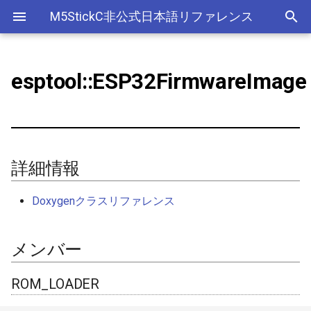
M5StickC非公式日本語リファレンス
esptool::ESP32FirmwareImage
Bluetooth Classic
詳細情報
デバイス
アナログ入力(ADC)
ライブラリ
Ethernet(有線LAN)
ADC
ESP-MQTT
外部サービス
EEPROM
Sleep
AXP192の調査
リアルタイムデータロガー
Official以外のアクセサリ
アクセサリー
Official
ADC
SD
adc
esp_sleep
FreeRTOSConfig
スリープ
ULPコプロセッサ命令セ
Bluetooth LE
メンバー
Accessory
Bluetooth
Wi-Fi
CAN(Controller Area Network)
HTTPS Server
AWS IoT Things Graph
Non-Volatile Storage
ULP
M5Displayクラスの使い方
Wi-Fiアクセスポイント情報
出力
Other
加速度センサー
Display
adc2_wifi_internal
croutine
Deep
保存、取得
NimBLE
GROVE
CPU
DAC
HTTP Client
Ambient
Partition Table
ROM_LOADER
ディスプレイ
クロックジェネレーター
can
event_groups
Light
詳細情報
RTCの現在日時をNTPサーバ
ーからセット
HAT
アナログ出力(DAC)
外部接続端子
HTTP Server
Beebotte
SD
WP_PIN_DISABLED
入力
カラーセンサー
dac
list
Doxygenクラスリファレンス
RTCの現在日時をWebブラウ
I2C
デジタル入出力(GPIO)
GPIO(その他汎用機能)
mDNS
Blynk
SPIFFS
EXTENDED_HEADER_STRUCT_FMT
LED制御
電流センサー
gpio
portable
ザからセット
メンバー
SPI
低レベルI2C
I2C
CloudMQTT
SPI Flash
IROM_ALIGN
センサー
DAC
i2c
portmacro
多言語(日本語)フォント表示
ROM_LOADER
PWM(LEDC)
I2S(Inter-IC Sound)
Heroku
secure_pad
ワイヤレス
EEPROM
i2s
キュー(queue)