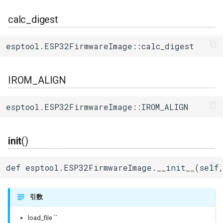
calc_digest
esptool.ESP32FirmwareImage::calc_digest
IROM_ALIGN
esptool.ESP32FirmwareImage::IROM_ALIGN
init
()
def esptool.ESP32FirmwareImage.__init__(self,
引数
load_file ``