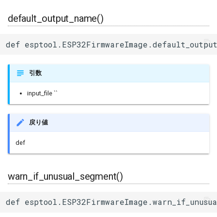
default_output_name()
def esptool.ESP32FirmwareImage.default_outpu
引数
input_file ``
戻り値
def
warn_if_unusual_segment()
def esptool.ESP32FirmwareImage.warn_if_unusua