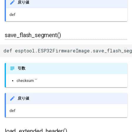
戻り値
def
save_flash_segment()
def esptool.ESP32FirmwareImage.save_flash_seg
引数
checksum ``
戻り値
def
load_extended_header()