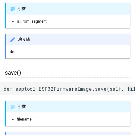
引数
is_irom_segment ``
戻り値
def
save()
def esptool.ESP32FirmwareImage.save(self, fi
引数
filename ``