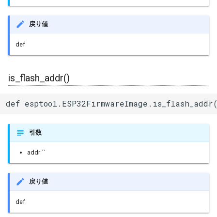
戻り値
def
is_flash_addr()
def esptool.ESP32FirmwareImage.is_flash_addr
引数
addr ``
戻り値
def