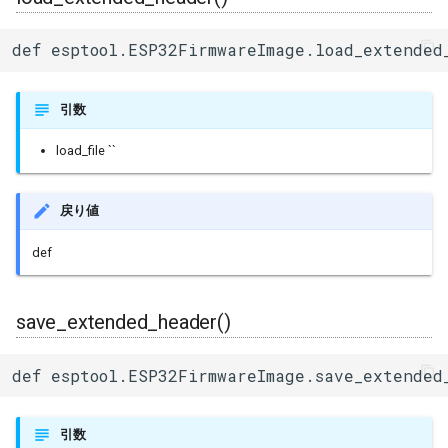
def esptool.ESP32FirmwareImage.load_extended
引数
load_file ``
戻り値
def
save_extended_header()
def esptool.ESP32FirmwareImage.save_extended
引数