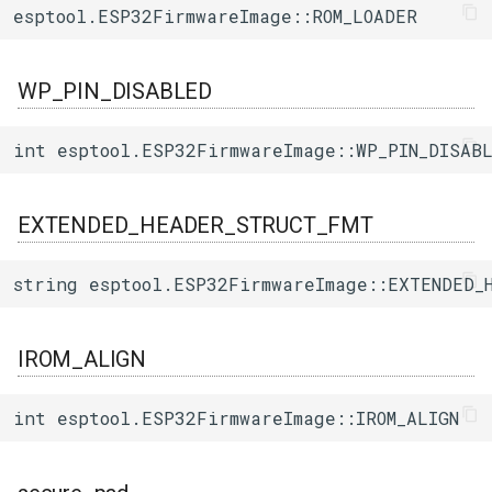
esptool.ESP32FirmwareImage::ROM_LOADER
ログ(Log)
内蔵赤色LED
Machinist
flash_mode
I/Oエクステンダー
ledc
タスク(task)
ピンマトリクス(pinMatrix)
PWM(LED Control)
ThingSpeak
flash_size_freq
ガスセンサー
mcpwm
timers
WP_PIN_DISABLED
PSRAM(psram)
モーター制御(MCPWM)
version
ジェスチャーセンサー
pcnt
xtensa_api
int esptool.ESP32FirmwareImage::WP_PIN_DISAB
赤外線送受信(RMT)
パルスカウンタ(PCNT)
wp_pin
赤外線温度アレイセンサ
periph_ctrl
xtensa_context
EXTENDED_HEADER_STRUCT_FMT
SigmaDelta変調(sigmaDelta)
赤外線送受信(Remote
clk_drv
照度センサー
rmt
xtensa_timer
Control)
string esptool.ESP32FirmwareImage::EXTENDED_
低レベルSPI(spi)
q_drv
マイク入力
rtc_cntl
SDIO Slave
タイマー(timer)
IROM_ALIGN
d_drv
モータードライバ
rtc_io
SDMMC Host
タッチセンサー(touch)
cs_drv
PWM
sdio_slave
int esptool.ESP32FirmwareImage::IROM_ALIGN
SD SPI Host
低レベルUART(uart)
hd_drv
RTC
sdmmc_defs
SPI Master