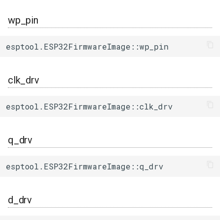
default_output_name()
uart_select
wp_pin
warn_if_unusual_segment()
esptool.ESP32FirmwareImage::wp_pin
save()
clk_drv
save_flash_segment()
load_extended_header()
esptool.ESP32FirmwareImage::clk_drv
save_extended_header()
q_drv
esptool.ESP32FirmwareImage::q_drv
d_drv