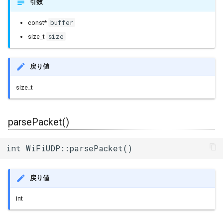
引数
buffer
const*
size
size_t
戻り値
size_t
parsePacket()
int WiFiUDP::parsePacket()
戻り値
int