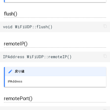
flush()
void WiFiUDP::flush()
remoteIP()
IPAddress WiFiUDP::remoteIP()
戻り値
IPAddress
remotePort()