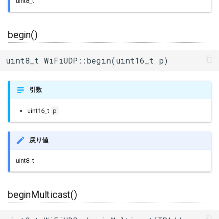
uint8_t
その他関数群
available()
I2Cリピーター
sdmmc_host
SPI Slave
begin()
Driver
read()
I2Cスイッチ
sdspi_host
シグマデルタ変調
Esp32
read()
環境センサー
sigmadelta
uint8_t WiFiUDP::begin(uint16_t p)
タイマー
Freertos
read()
雷センサー
spi_common
引数
タッチセンサー
peek()
UART変換
spi_master
p
uint16_t
シリアル通信(UART)
flush()
UV照度センサー
spi_slave
戻り値
remoteIP()
timer
uint8_t
remotePort()
touch_pad
beginMulticast()
uart