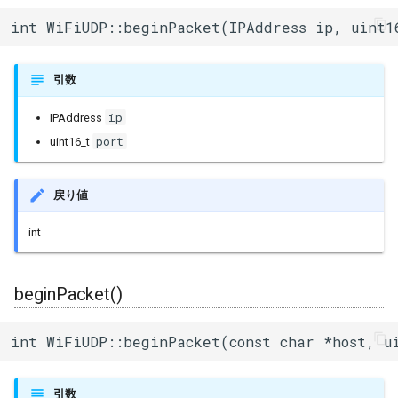
int WiFiUDP::beginPacket(IPAddress ip, uint1
引数
ip
IPAddress
port
uint16_t
戻り値
int
beginPacket()
int WiFiUDP::beginPacket(const char *host, u
引数