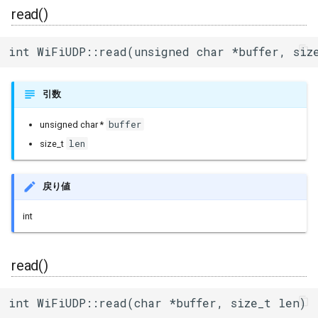
read()
int WiFiUDP::read(unsigned char *buffer, siz
引数
buffer
unsigned char *
len
size_t
戻り値
int
read()
int WiFiUDP::read(char *buffer, size_t len)