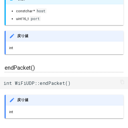
host
constchar *
port
uint16_t
戻り値
int
endPacket()
int WiFiUDP::endPacket()
戻り値
int