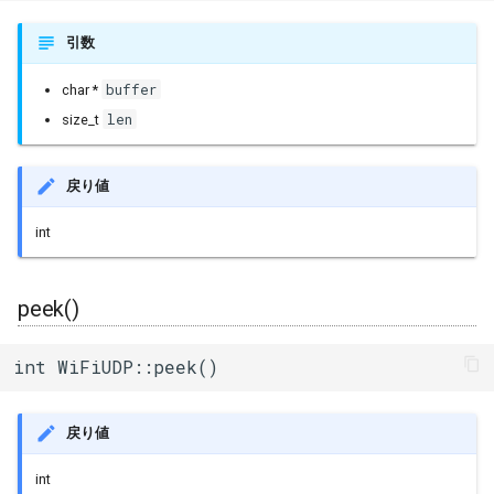
引数
buffer
char *
len
size_t
戻り値
int
peek()
int WiFiUDP::peek()
戻り値
int