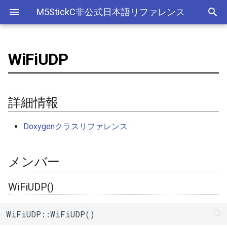
M5StickC非公式日本語リファレンス
WiFiUDP
Bluetooth Classic
詳細情報
デバイス
アナログ入力(ADC)
ライブラリ
Ethernet(有線LAN)
ADC
ESP-MQTT
外部サービス
EEPROM
Sleep
AXP192の調査
リアルタイムデータロガー
Official以外のアクセサリ
アクセサリー
Official
ADC
SD
adc
esp_sleep
FreeRTOSConfig
スリープ
ULPコプロセッサ命令セ
Bluetooth LE
メンバー
Accessory
Bluetooth
Wi-Fi
CAN(Controller Area Network)
HTTPS Server
AWS IoT Things Graph
Non-Volatile Storage
ULP
M5Displayクラスの使い方
Wi-Fiアクセスポイント情報
出力
Other
加速度センサー
Display
adc2_wifi_internal
croutine
Deep
詳細情報
保存、取得
NimBLE
GROVE
CPU
DAC
HTTP Client
Ambient
Partition Table
WiFiUDP()
ディスプレイ
クロックジェネレーター
can
event_groups
Light
Doxygenクラスリファレンス
RTCの現在日時をNTPサーバ
ーからセット
HAT
アナログ出力(DAC)
外部接続端子
HTTP Server
Beebotte
SD
~WiFiUDP()
入力
カラーセンサー
dac
list
メンバー
RTCの現在日時をWebブラウ
I2C
デジタル入出力(GPIO)
GPIO(その他汎用機能)
mDNS
Blynk
SPIFFS
begin()
LED制御
電流センサー
gpio
portable
ザからセット
WiFiUDP()
SPI
低レベルI2C
I2C
CloudMQTT
SPI Flash
begin()
センサー
DAC
i2c
portmacro
多言語(日本語)フォント表示
WiFiUDP::WiFiUDP()
PWM(LEDC)
I2S(Inter-IC Sound)
Heroku
beginMulticast()
ワイヤレス
EEPROM
i2s
キュー(queue)