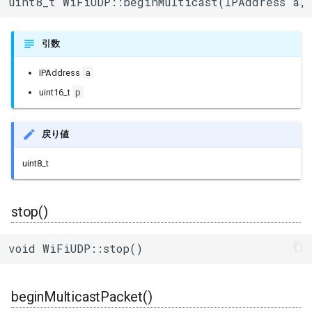
uint8_t WiFiUDP::beginMulticast(IPAddress a,
uart_select
引数
a
IPAddress
p
uint16_t
戻り値
uint8_t
stop()
void WiFiUDP::stop()
beginMulticastPacket()