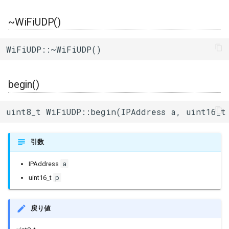
ログ(Log)
内蔵赤色LED
Machinist
stop()
I/Oエクステンダー
ledc
タスク(task)
~WiFiUDP()
ピンマトリクス(pinMatrix)
PWM(LED Control)
ThingSpeak
beginMulticastPacket()
ガスセンサー
mcpwm
timers
WiFiUDP::~WiFiUDP()
PSRAM(psram)
モーター制御(MCPWM)
beginPacket()
ジェスチャーセンサー
pcnt
xtensa_api
begin()
赤外線送受信(RMT)
パルスカウンタ(PCNT)
beginPacket()
赤外線温度アレイセンサ
periph_ctrl
xtensa_context
uint8_t WiFiUDP::begin(IPAddress a, uint16_t
SigmaDelta変調(sigmaDelta)
赤外線送受信(Remote
beginPacket()
照度センサー
rmt
xtensa_timer
Control)
低レベルSPI(spi)
endPacket()
マイク入力
rtc_cntl
引数
SDIO Slave
a
IPAddress
タイマー(timer)
write()
モータードライバ
rtc_io
SDMMC Host
p
uint16_t
タッチセンサー(touch)
write()
PWM
sdio_slave
SD SPI Host
戻り値
低レベルUART(uart)
parsePacket()
RTC
sdmmc_defs
SPI Master