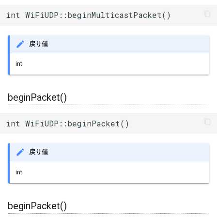
int WiFiUDP::beginMulticastPacket()
戻り値
int
beginPacket()
int WiFiUDP::beginPacket()
戻り値
int
beginPacket()