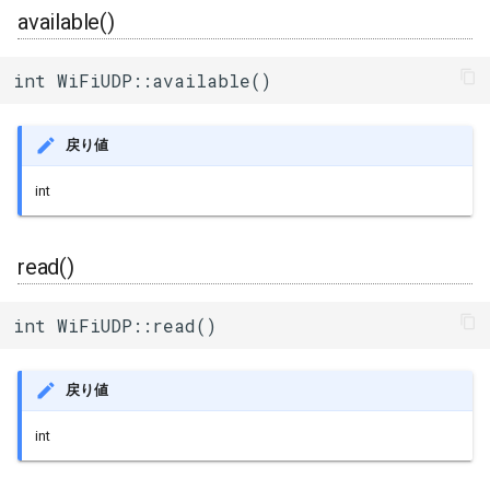
available()
int WiFiUDP::available()
戻り値
int
read()
int WiFiUDP::read()
戻り値
int