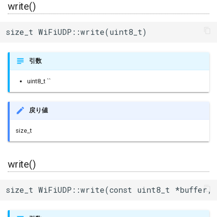
write()
size_t WiFiUDP::write(uint8_t)
引数
uint8_t ``
戻り値
size_t
write()
size_t WiFiUDP::write(const uint8_t *buffer, 