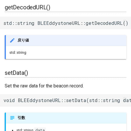
getDecodedURL()
std::string BLEEddystoneURL::getDecodedURL()
戻り値
std::string
setData()
Set the raw data for the beacon record.
void BLEEddystoneURL::setData(std::string da
引数
data
std::string