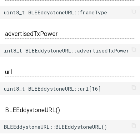
ログ(Log)
内蔵赤色LED
Machinist
getUUID()
I/Oエクステンダー
ledc
タスク(task)
uint8_t BLEEddystoneURL::frameType
ピンマトリクス(pinMatrix)
PWM(LED Control)
ThingSpeak
getPower()
ガスセンサー
mcpwm
timers
advertisedTxPower
PSRAM(psram)
モーター制御(MCPWM)
getURL()
ジェスチャーセンサー
pcnt
xtensa_api
int8_t BLEEddystoneURL::advertisedTxPower
赤外線送受信(RMT)
パルスカウンタ(PCNT)
getDecodedURL()
赤外線温度アレイセンサ
periph_ctrl
xtensa_context
SigmaDelta変調(sigmaDelta)
赤外線送受信(Remote
setData()
照度センサー
rmt
xtensa_timer
url
Control)
低レベルSPI(spi)
setUUID()
マイク入力
rtc_cntl
uint8_t BLEEddystoneURL::url[16]
SDIO Slave
タイマー(timer)
setPower()
モータードライバ
rtc_io
SDMMC Host
BLEEddystoneURL()
タッチセンサー(touch)
setURL()
PWM
sdio_slave
SD SPI Host
BLEEddystoneURL::BLEEddystoneURL()
低レベルUART(uart)
RTC
sdmmc_defs
SPI Master