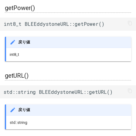
uart_select
getPower()
int8_t BLEEddystoneURL::getPower()
戻り値
int8_t
getURL()
std::string BLEEddystoneURL::getURL()
戻り値
std::string