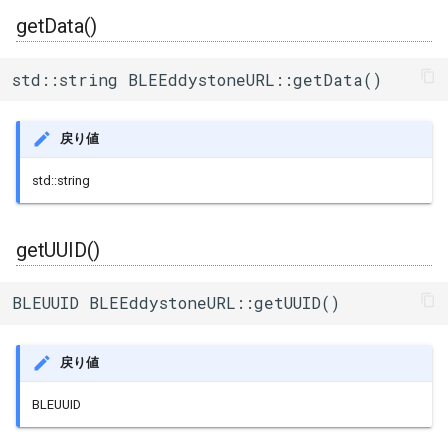
その他関数群
getData()
I2Cリピーター
sdmmc_host
SPI Slave
Driver
I2Cスイッチ
sdspi_host
std::string BLEEddystoneURL::getData()
シグマデルタ変調
Esp32
環境センサー
sigmadelta
戻り値
タイマー
Freertos
雷センサー
spi_common
std::string
タッチセンサー
UART変換
spi_master
シリアル通信(UART)
getUUID()
UV照度センサー
spi_slave
BLEUUID BLEEddystoneURL::getUUID()
timer
戻り値
touch_pad
BLEUUID
uart