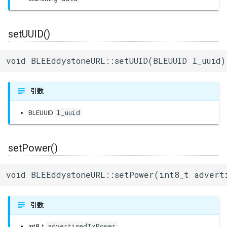
setUUID()
void BLEEddystoneURL::setUUID(BLEUUID l_uuid)
引数
l_uuid
BLEUUID
setPower()
void BLEEddystoneURL::setPower(int8_t advert
引数
advertisedTxPower
int8_t