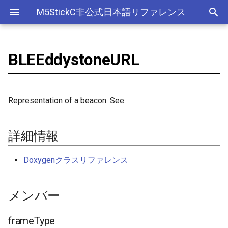
M5StickC非公式日本語リファレンス
BLEEddystoneURL
Bluetooth Classic
詳細情報
デバイス
アナログ入力(ADC)
ライブラリ
Ethernet(有線LAN)
ADC
ESP-MQTT
外部サービス
EEPROM
Sleep
AXP192の調査
リアルタイムデータロガー
Official以外のアクセサリ
アクセサリー
Official
ADC
SD
adc
esp_sleep
FreeRTOSConfig
スリープ
ULPコプロセッサ命令セ
Bluetooth LE
メンバー
Accessory
Bluetooth
Wi-Fi
CAN(Controller Area Network)
HTTPS Server
AWS IoT Things Graph
Non-Volatile Storage
ULP
M5Displayクラスの使い方
Wi-Fiアクセスポイント情報
出力
Other
加速度センサー
Display
adc2_wifi_internal
croutine
Deep
Representation of a beacon. See:
保存、取得
NimBLE
GROVE
CPU
DAC
HTTP Client
Ambient
Partition Table
frameType
ディスプレイ
クロックジェネレーター
can
event_groups
Light
RTCの現在日時をNTPサーバ
詳細情報
ーからセット
HAT
アナログ出力(DAC)
外部接続端子
HTTP Server
Beebotte
SD
advertisedTxPower
入力
カラーセンサー
dac
list
Doxygenクラスリファレンス
RTCの現在日時をWebブラウ
I2C
デジタル入出力(GPIO)
GPIO(その他汎用機能)
mDNS
Blynk
SPIFFS
url
LED制御
電流センサー
gpio
portable
ザからセット
メンバー
SPI
低レベルI2C
I2C
CloudMQTT
SPI Flash
BLEEddystoneURL()
センサー
DAC
i2c
portmacro
多言語(日本語)フォント表示
PWM(LEDC)
I2S(Inter-IC Sound)
Heroku
getData()
ワイヤレス
EEPROM
i2s
キュー(queue)
frameType