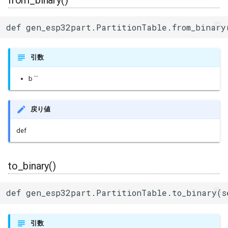
from_binary()
def gen_esp32part.PartitionTable.from_binary
引数
b ``
戻り値
def
to_binary()
def gen_esp32part.PartitionTable.to_binary(s
引数