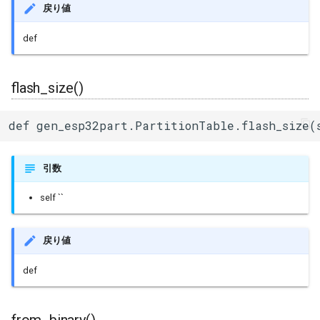
戻り値
def
flash_size()
def gen_esp32part.PartitionTable.flash_size(
引数
self ``
戻り値
def