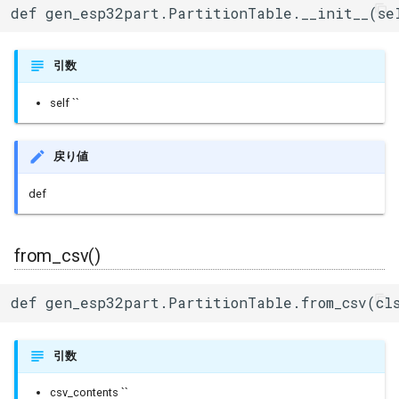
def gen_esp32part.PartitionTable.__init__(se
ログ(Log)
内蔵赤色LED
Machinist
verify()
I/Oエクステンダー
ledc
タスク(task)
引数
ピンマトリクス(pinMatrix)
PWM(LED Control)
ThingSpeak
flash_size()
ガスセンサー
mcpwm
timers
self ``
PSRAM(psram)
モーター制御(MCPWM)
from_binary()
ジェスチャーセンサー
pcnt
xtensa_api
戻り値
赤外線送受信(RMT)
パルスカウンタ(PCNT)
to_binary()
赤外線温度アレイセンサ
periph_ctrl
xtensa_context
def
SigmaDelta変調(sigmaDelta)
赤外線送受信(Remote
to_csv()
照度センサー
rmt
xtensa_timer
Control)
低レベルSPI(spi)
マイク入力
rtc_cntl
from_csv()
SDIO Slave
タイマー(timer)
モータードライバ
rtc_io
def gen_esp32part.PartitionTable.from_csv(cls
SDMMC Host
タッチセンサー(touch)
PWM
sdio_slave
SD SPI Host
引数
低レベルUART(uart)
RTC
sdmmc_defs
csv_contents ``
SPI Master