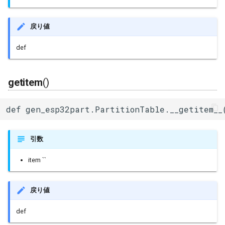
その他関数群
I2Cリピーター
sdmmc_host
SPI Slave
戻り値
Driver
I2Cスイッチ
sdspi_host
シグマデルタ変調
def
Esp32
環境センサー
sigmadelta
タイマー
getitem
()
Freertos
雷センサー
spi_common
タッチセンサー
def gen_esp32part.PartitionTable.__getitem__
UART変換
spi_master
シリアル通信(UART)
UV照度センサー
spi_slave
引数
timer
item ``
touch_pad
戻り値
uart
def