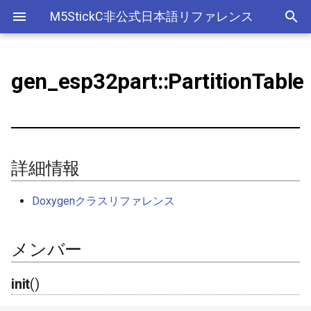
M5StickC非公式日本語リファレンス
gen_esp32part::PartitionTable
Bluetooth Classic
詳細情報
デバイス
アナログ入力(ADC)
ライブラリ
Ethernet(有線LAN)
ADC
ESP-MQTT
外部サービス
EEPROM
Sleep
AXP192の調査
リアルタイムデータロガー
Official以外のアクセサリ
アクセサリー
Official
ADC
SD
adc
esp_sleep
FreeRTOSConfig
スリープ
ULPコプロセッサ命令セ
Bluetooth LE
メンバー
Accessory
Bluetooth
Wi-Fi
CAN(Controller Area Network)
HTTPS Server
AWS IoT Things Graph
Non-Volatile Storage
ULP
M5Displayクラスの使い方
Wi-Fiアクセスポイント情報
出力
Other
加速度センサー
Display
adc2_wifi_internal
croutine
Deep
保存、取得
NimBLE
GROVE
CPU
DAC
HTTP Client
Ambient
Partition Table
init()
ディスプレイ
クロックジェネレーター
can
event_groups
Light
詳細情報
RTCの現在日時をNTPサーバ
ーからセット
HAT
アナログ出力(DAC)
外部接続端子
HTTP Server
Beebotte
SD
from_csv()
入力
カラーセンサー
dac
list
Doxygenクラスリファレンス
RTCの現在日時をWebブラウ
I2C
デジタル入出力(GPIO)
GPIO(その他汎用機能)
mDNS
Blynk
SPIFFS
getitem()
LED制御
電流センサー
gpio
portable
ザからセット
メンバー
SPI
低レベルI2C
I2C
CloudMQTT
SPI Flash
find_by_type()
センサー
DAC
i2c
portmacro
多言語(日本語)フォント表示
init
()
PWM(LEDC)
I2S(Inter-IC Sound)
Heroku
find_by_name()
ワイヤレス
EEPROM
i2s
キュー(queue)