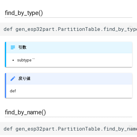
uart_select
find_by_type()
def gen_esp32part.PartitionTable.find_by_typ
引数
subtype ``
戻り値
def
find_by_name()
def gen_esp32part.PartitionTable.find_by_nam