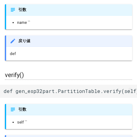
引数
name ``
戻り値
def
verify()
def gen_esp32part.PartitionTable.verify(self
引数
self ``