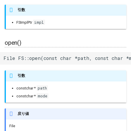
ログ(Log)
内蔵赤色LED
Machinist
remove()
I/Oエクステンダー
ledc
タスク(task)
引数
impl
FSImplPtr
ピンマトリクス(pinMatrix)
PWM(LED Control)
ThingSpeak
remove()
ガスセンサー
mcpwm
timers
PSRAM(psram)
モーター制御(MCPWM)
rename()
ジェスチャーセンサー
pcnt
xtensa_api
open()
赤外線送受信(RMT)
パルスカウンタ(PCNT)
rename()
赤外線温度アレイセンサ
periph_ctrl
xtensa_context
File FS::open(const char *path, const char *
SigmaDelta変調(sigmaDelta)
赤外線送受信(Remote
mkdir()
照度センサー
rmt
xtensa_timer
Control)
引数
低レベルSPI(spi)
mkdir()
マイク入力
rtc_cntl
SDIO Slave
path
constchar *
タイマー(timer)
rmdir()
モータードライバ
rtc_io
mode
constchar *
SDMMC Host
タッチセンサー(touch)
rmdir()
PWM
sdio_slave
戻り値
SD SPI Host
低レベルUART(uart)
RTC
sdmmc_defs
File
SPI Master