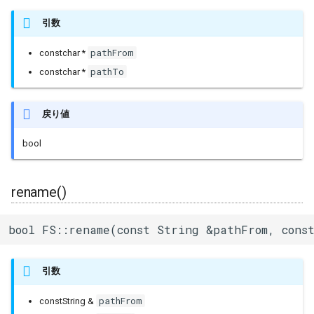
引数
pathFrom
constchar *
pathTo
constchar *
戻り値
bool
rename()
bool FS::rename(const String &pathFrom, cons
引数
pathFrom
constString &