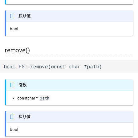
戻り値
bool
remove()
bool FS::remove(const char *path)
引数
path
constchar *
戻り値
bool