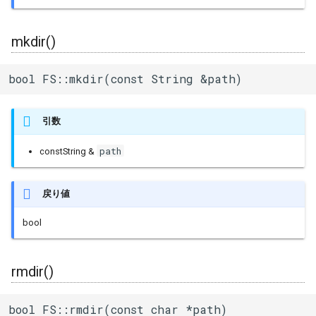
mkdir()
bool FS::mkdir(const String &path)
引数
path
constString &
戻り値
bool
rmdir()
bool FS::rmdir(const char *path)