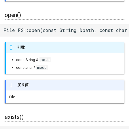
その他関数群
I2Cリピーター
sdmmc_host
SPI Slave
open()
Driver
I2Cスイッチ
sdspi_host
シグマデルタ変調
File FS::open(const String &path, const char
Esp32
環境センサー
sigmadelta
タイマー
引数
Freertos
雷センサー
spi_common
タッチセンサー
path
constString &
UART変換
spi_master
mode
constchar *
シリアル通信(UART)
UV照度センサー
spi_slave
戻り値
timer
File
touch_pad
exists()
uart