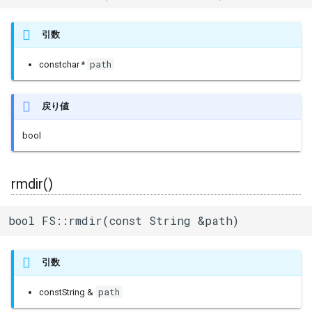
引数
path
constchar *
戻り値
bool
rmdir()
bool FS::rmdir(const String &path)
引数
path
constString &