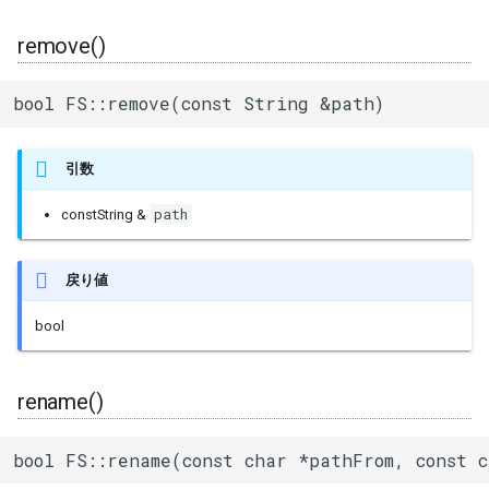
remove()
bool FS::remove(const String &path)
引数
path
constString &
戻り値
bool
rename()
bool FS::rename(const char *pathFrom, const 