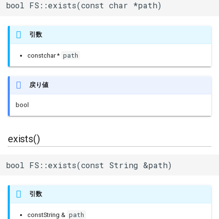
bool FS::exists(const char *path)
uart_select
引数
path
constchar *
戻り値
bool
exists()
bool FS::exists(const String &path)
引数
path
constString &