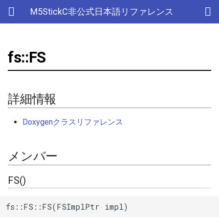
M5StickC非公式日本語リファレンス
fs::FS
Bluetooth Classic
詳細情報
デバイス
アナログ入力(ADC)
ライブラリ
Ethernet(有線LAN)
ADC
ESP-MQTT
外部サービス
EEPROM
Sleep
AXP192の調査
リアルタイムデータロガー
Official以外のアクセサリ
アクセサリー
Official
ADC
SD
adc
esp_sleep
FreeRTOSConfig
スリープ
ULPコプロセッサ命令セ
Bluetooth LE
メンバー
Accessory
Bluetooth
Wi-Fi
CAN(Controller Area Network)
HTTPS Server
AWS IoT Things Graph
Non-Volatile Storage
ULP
M5Displayクラスの使い方
Wi-Fiアクセスポイント情報
出力
Other
加速度センサー
Display
adc2_wifi_internal
croutine
Deep
詳細情報
保存、取得
NimBLE
GROVE
CPU
DAC
HTTP Client
Ambient
Partition Table
FS()
ディスプレイ
クロックジェネレーター
can
event_groups
Light
Doxygenクラスリファレンス
RTCの現在日時をNTPサーバ
ーからセット
HAT
アナログ出力(DAC)
外部接続端子
HTTP Server
Beebotte
SD
open()
入力
カラーセンサー
dac
list
メンバー
RTCの現在日時をWebブラウ
I2C
デジタル入出力(GPIO)
GPIO(その他汎用機能)
mDNS
Blynk
SPIFFS
open()
LED制御
電流センサー
gpio
portable
ザからセット
FS()
SPI
低レベルI2C
I2C
CloudMQTT
SPI Flash
exists()
センサー
DAC
i2c
portmacro
多言語(日本語)フォント表示
fs::FS::FS(FSImplPtr impl)
PWM(LEDC)
I2S(Inter-IC Sound)
Heroku
exists()
ワイヤレス
EEPROM
i2s
キュー(queue)