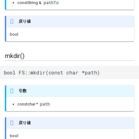
pathTo
constString &
戻り値
bool
mkdir()
bool FS::mkdir(const char *path)
引数
path
constchar *
戻り値
bool