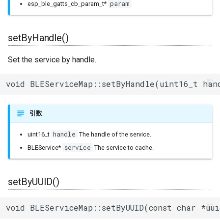
param
esp_ble_gatts_cb_param_t*
setByHandle()
Set the service by handle.
void BLEServiceMap::setByHandle(uint16_t han
引数
handle
uint16_t
The handle of the service.
service
BLEService*
The service to cache.
setByUUID()
void BLEServiceMap::setByUUID(const char *uu