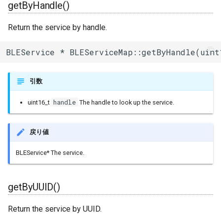
getByHandle()
ログ(Log)
内蔵赤色LED
Machinist
setByUUID()
I/Oエクステンダー
ledc
タスク(task)
Return the service by handle.
ピンマトリクス(pinMatrix)
PWM(LED Control)
ThingSpeak
setByUUID()
ガスセンサー
mcpwm
timers
BLEService * BLEServiceMap::getByHandle(uint
PSRAM(psram)
モーター制御(MCPWM)
toString()
ジェスチャーセンサー
pcnt
xtensa_api
引数
赤外線送受信(RMT)
パルスカウンタ(PCNT)
getFirst()
赤外線温度アレイセンサ
periph_ctrl
xtensa_context
handle
uint16_t
The handle to look up the service.
SigmaDelta変調(sigmaDelta)
赤外線送受信(Remote
getNext()
照度センサー
rmt
xtensa_timer
Control)
戻り値
低レベルSPI(spi)
removeService()
マイク入力
rtc_cntl
SDIO Slave
BLEService* The service.
タイマー(timer)
getRegisteredServiceCount()
モータードライバ
rtc_io
SDMMC Host
タッチセンサー(touch)
PWM
sdio_slave
getByUUID()
SD SPI Host
低レベルUART(uart)
RTC
sdmmc_defs
Return the service by UUID.
SPI Master