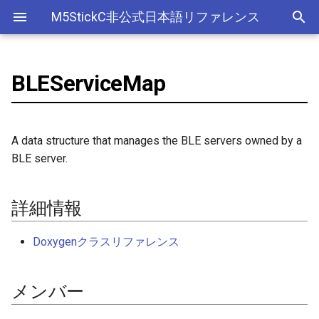
M5StickC非公式日本語リファレンス
BLEServiceMap
Bluetooth Classic
詳細情報
デバイス
アナログ入力(ADC)
ライブラリ
Ethernet(有線LAN)
ADC
ESP-MQTT
外部サービス
EEPROM
Sleep
AXP192の調査
リアルタイムデータロガー
Official以外のアクセサリ
アクセサリー
Official
ADC
SD
adc
esp_sleep
FreeRTOSConfig
スリープ
ULPコプロセッサ命令セ
Bluetooth LE
メンバー
Accessory
Bluetooth
Wi-Fi
CAN(Controller Area Network)
HTTPS Server
AWS IoT Things Graph
Non-Volatile Storage
ULP
M5Displayクラスの使い方
Wi-Fiアクセスポイント情報
出力
Other
加速度センサー
Display
adc2_wifi_internal
croutine
Deep
A data structure that manages the BLE servers owned by a
保存、取得
BLE server.
NimBLE
GROVE
CPU
DAC
HTTP Client
Ambient
Partition Table
getByHandle()
ディスプレイ
クロックジェネレーター
can
event_groups
Light
RTCの現在日時をNTPサーバ
ーからセット
HAT
アナログ出力(DAC)
外部接続端子
HTTP Server
Beebotte
SD
getByUUID()
入力
カラーセンサー
dac
list
詳細情報
RTCの現在日時をWebブラウ
I2C
デジタル入出力(GPIO)
GPIO(その他汎用機能)
mDNS
Blynk
SPIFFS
getByUUID()
LED制御
電流センサー
gpio
portable
Doxygenクラスリファレンス
ザからセット
SPI
低レベルI2C
I2C
CloudMQTT
SPI Flash
handleGATTServerEvent()
センサー
DAC
i2c
portmacro
多言語(日本語)フォント表示
メンバー
PWM(LEDC)
I2S(Inter-IC Sound)
Heroku
setByHandle()
ワイヤレス
EEPROM
i2s
キュー(queue)