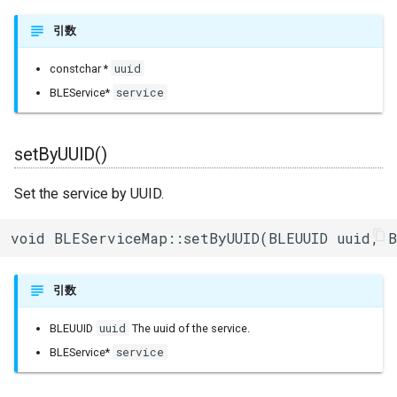
引数
uuid
constchar *
service
BLEService*
setByUUID()
Set the service by UUID.
void BLEServiceMap::setByUUID(BLEUUID uuid, 
引数
uuid
BLEUUID
The uuid of the service.
service
BLEService*