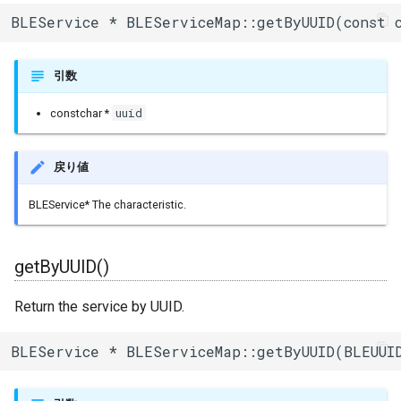
その他関数群
I2Cリピーター
sdmmc_host
BLEService * BLEServiceMap::getByUUID(const 
SPI Slave
Driver
I2Cスイッチ
sdspi_host
引数
シグマデルタ変調
Esp32
環境センサー
sigmadelta
uuid
constchar *
タイマー
Freertos
雷センサー
spi_common
戻り値
タッチセンサー
UART変換
spi_master
BLEService* The characteristic.
シリアル通信(UART)
UV照度センサー
spi_slave
getByUUID()
timer
Return the service by UUID.
touch_pad
BLEService * BLEServiceMap::getByUUID(BLEUUI
uart