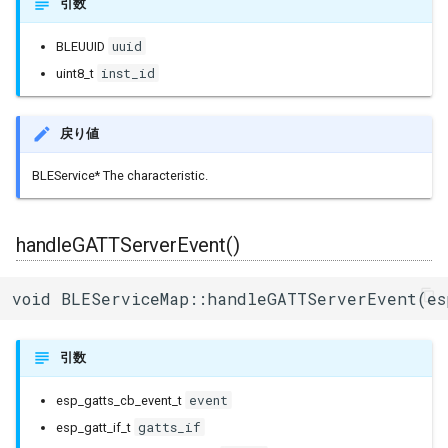
引数
uart_select
uuid
BLEUUID
inst_id
uint8_t
戻り値
BLEService* The characteristic.
handleGATTServerEvent()
void BLEServiceMap::handleGATTServerEvent(es
引数
event
esp_gatts_cb_event_t
gatts_if
esp_gatt_if_t