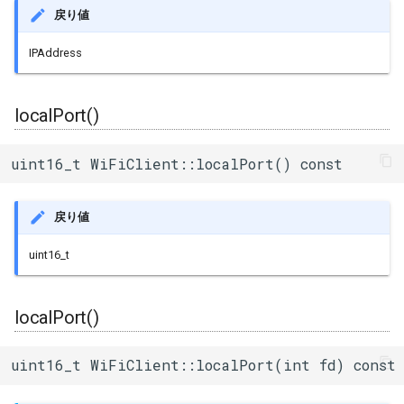
戻り値
IPAddress
localPort()
uint16_t WiFiClient::localPort() const
戻り値
uint16_t
localPort()
uint16_t WiFiClient::localPort(int fd) const