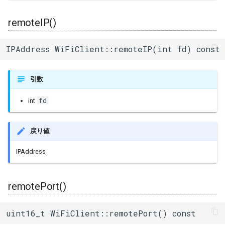
remoteIP()
IPAddress WiFiClient::remoteIP(int fd) const
引数
fd
int
戻り値
IPAddress
remotePort()
uint16_t WiFiClient::remotePort() const