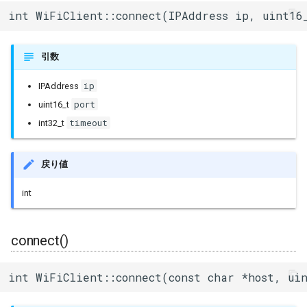
operator==()
uart_select
int WiFiClient::connect(IPAddress ip, uint16
operator!=()
引数
fd()
ip
IPAddress
port
uint16_t
setSocketOption()
timeout
int32_t
setOption()
戻り値
getOption()
int
setTimeout()
connect()
setNoDelay()
int WiFiClient::connect(const char *host, ui
getNoDelay()