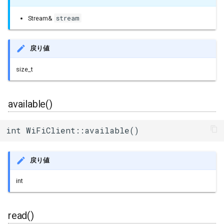
stream
Stream&
戻り値
size_t
available()
int WiFiClient::available()
戻り値
int
read()