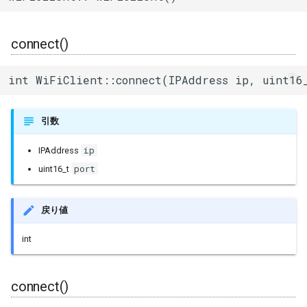
その他関数群
read()
I2Cリピーター
sdmmc_host
SPI Slave
connect()
Driver
peek()
I2Cスイッチ
sdspi_host
シグマデルタ変調
int WiFiClient::connect(IPAddress ip, uint16
Esp32
flush()
環境センサー
sigmadelta
タイマー
Freertos
stop()
雷センサー
spi_common
引数
タッチセンサー
connected()
UART変換
spi_master
ip
IPAddress
シリアル通信(UART)
port
uint16_t
operator bool()
UV照度センサー
spi_slave
戻り値
operator=()
timer
int
operator==()
touch_pad
connect()
operator!=()
uart