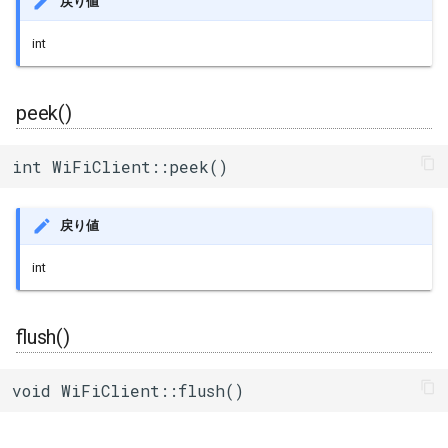
戻り値
int
peek()
int WiFiClient::peek()
戻り値
int
flush()
void WiFiClient::flush()