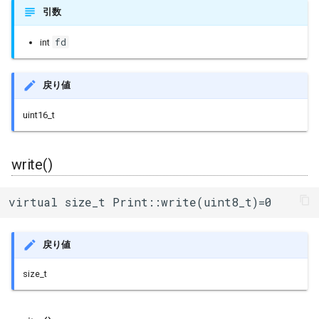
引数
fd
int
戻り値
uint16_t
write()
virtual size_t Print::write(uint8_t)=0
戻り値
size_t