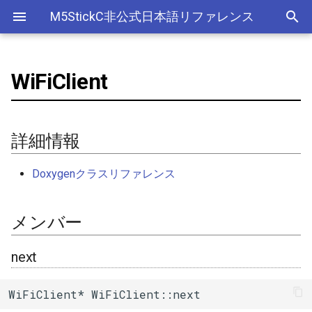
M5StickC非公式日本語リファレンス
WiFiClient
Bluetooth Classic
詳細情報
デバイス
アナログ入力(ADC)
ライブラリ
Ethernet(有線LAN)
ADC
ESP-MQTT
外部サービス
EEPROM
Sleep
AXP192の調査
リアルタイムデータロガー
Official以外のアクセサリ
アクセサリー
Official
ADC
SD
adc
esp_sleep
FreeRTOSConfig
スリープ
ULPコプロセッサ命令セ
Bluetooth LE
メンバー
Accessory
Bluetooth
Wi-Fi
CAN(Controller Area Network)
HTTPS Server
AWS IoT Things Graph
Non-Volatile Storage
ULP
M5Displayクラスの使い方
Wi-Fiアクセスポイント情報
出力
Other
加速度センサー
Display
adc2_wifi_internal
croutine
Deep
詳細情報
保存、取得
NimBLE
GROVE
CPU
DAC
HTTP Client
Ambient
Partition Table
next
ディスプレイ
クロックジェネレーター
can
event_groups
Light
Doxygenクラスリファレンス
RTCの現在日時をNTPサーバ
ーからセット
HAT
アナログ出力(DAC)
外部接続端子
HTTP Server
Beebotte
SD
WiFiClient()
入力
カラーセンサー
dac
list
メンバー
RTCの現在日時をWebブラウ
I2C
デジタル入出力(GPIO)
GPIO(その他汎用機能)
mDNS
Blynk
SPIFFS
WiFiClient()
LED制御
電流センサー
gpio
portable
ザからセット
next
SPI
低レベルI2C
I2C
CloudMQTT
SPI Flash
~WiFiClient()
センサー
DAC
i2c
portmacro
多言語(日本語)フォント表示
WiFiClient* WiFiClient::next
PWM(LEDC)
I2S(Inter-IC Sound)
Heroku
connect()
ワイヤレス
EEPROM
i2s
キュー(queue)