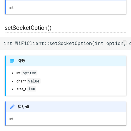
int
setSocketOption()
int WiFiClient::setSocketOption(int option, 
引数
option
int
value
char *
len
size_t
戻り値
int