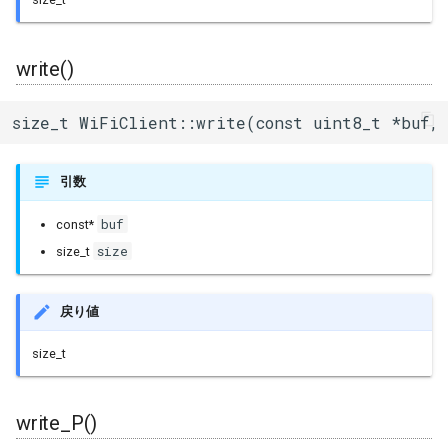
write()
size_t WiFiClient::write(const uint8_t *buf, 
引数
buf
const*
size
size_t
戻り値
size_t
write_P()