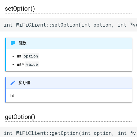
setOption()
int WiFiClient::setOption(int option, int *v
引数
option
int
value
int *
戻り値
int
getOption()
int WiFiClient::getOption(int option, int *v