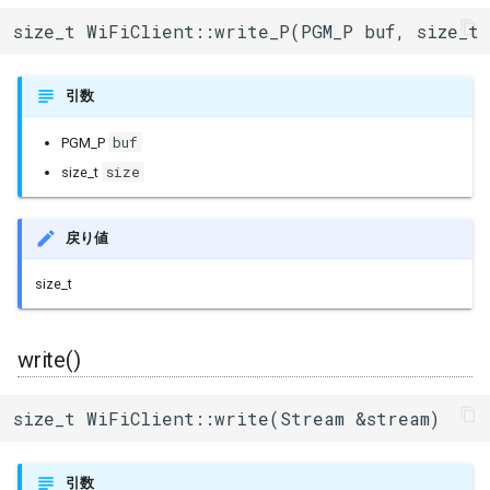
size_t WiFiClient::write_P(PGM_P buf, size_t 
引数
buf
PGM_P
size
size_t
戻り値
size_t
write()
size_t WiFiClient::write(Stream &stream)
引数