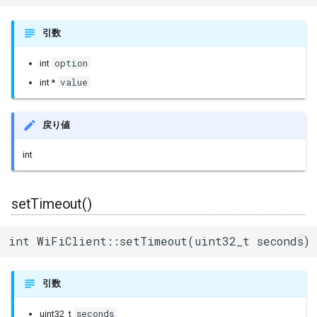
引数
option
int
value
int *
戻り値
int
setTimeout()
int WiFiClient::setTimeout(uint32_t seconds)
引数
seconds
uint32_t