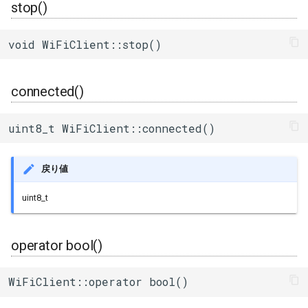
stop()
void WiFiClient::stop()
connected()
uint8_t WiFiClient::connected()
戻り値
uint8_t
operator bool()
WiFiClient::operator bool()