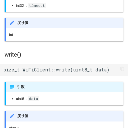
write()
timeout
int32_t
write()
戻り値
write()
int
write()
size_t WiFiClient::write(uint8_t data)
引数
data
uint8_t
戻り値
size_t