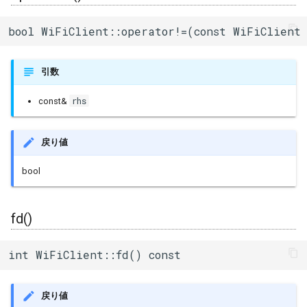
bool WiFiClient::operator!=(const WiFiClient
引数
rhs
const&
戻り値
bool
fd()
int WiFiClient::fd() const
戻り値