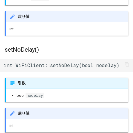
戻り値
int
setNoDelay()
int WiFiClient::setNoDelay(bool nodelay)
引数
nodelay
bool
戻り値
int