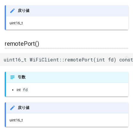
戻り値
uint16_t
remotePort()
uint16_t WiFiClient::remotePort(int fd) cons
引数
fd
int
戻り値
uint16_t