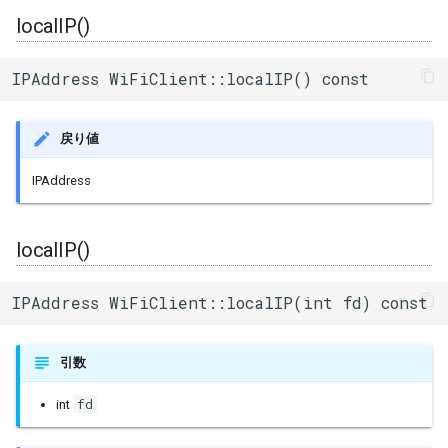
localIP()
IPAddress WiFiClient::localIP() const
戻り値
IPAddress
localIP()
IPAddress WiFiClient::localIP(int fd) const
引数
fd
int