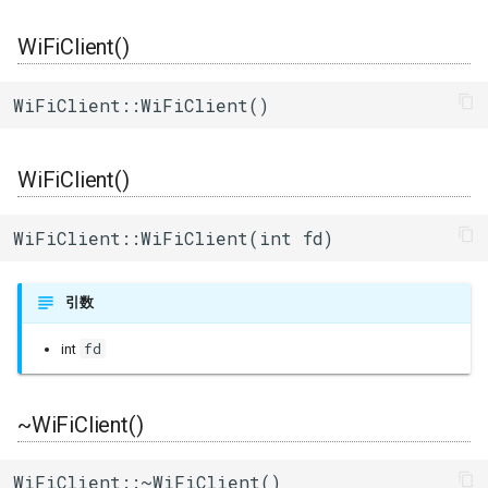
ログ(Log)
内蔵赤色LED
Machinist
connect()
I/Oエクステンダー
ledc
タスク(task)
WiFiClient()
ピンマトリクス(pinMatrix)
PWM(LED Control)
ThingSpeak
connect()
ガスセンサー
mcpwm
timers
WiFiClient::WiFiClient()
PSRAM(psram)
モーター制御(MCPWM)
connect()
ジェスチャーセンサー
pcnt
xtensa_api
WiFiClient()
赤外線送受信(RMT)
パルスカウンタ(PCNT)
write()
赤外線温度アレイセンサ
periph_ctrl
xtensa_context
WiFiClient::WiFiClient(int fd)
SigmaDelta変調(sigmaDelta)
赤外線送受信(Remote
write()
照度センサー
rmt
xtensa_timer
Control)
低レベルSPI(spi)
write_P()
マイク入力
rtc_cntl
引数
SDIO Slave
fd
int
タイマー(timer)
write()
モータードライバ
rtc_io
SDMMC Host
タッチセンサー(touch)
available()
PWM
sdio_slave
~WiFiClient()
SD SPI Host
低レベルUART(uart)
read()
RTC
sdmmc_defs
WiFiClient::~WiFiClient()
SPI Master