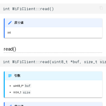
int WiFiClient::read()
戻り値
int
read()
int WiFiClient::read(uint8_t *buf, size_t si
引数
buf
uint8_t*
size
size_t