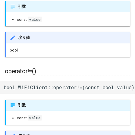
引数
value
const
戻り値
bool
operator!=()
bool WiFiClient::operator!=(const bool value)
引数
value
const