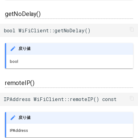
getNoDelay()
bool WiFiClient::getNoDelay()
戻り値
bool
remoteIP()
IPAddress WiFiClient::remoteIP() const
戻り値
IPAddress