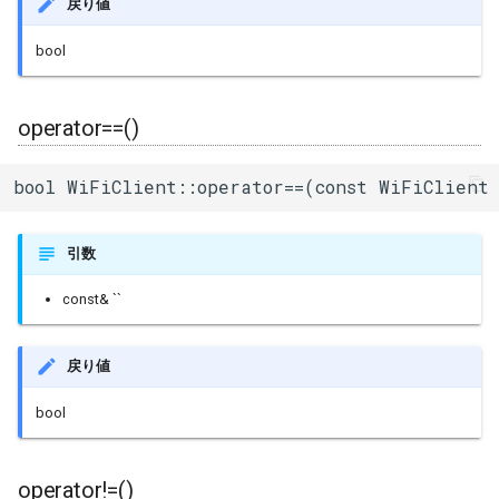
戻り値
bool
operator==()
bool WiFiClient::operator==(const WiFiClient
引数
const& ``
戻り値
bool
operator!=()