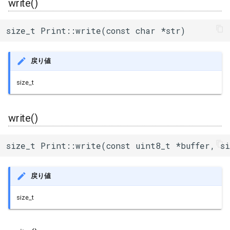
write()
size_t Print::write(const char *str)
戻り値
size_t
write()
size_t Print::write(const uint8_t *buffer, si
戻り値
size_t