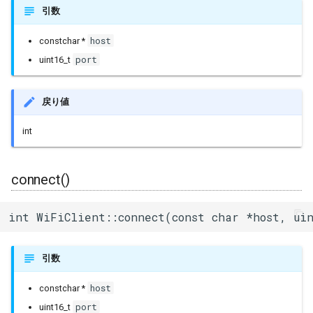
remoteIP()
引数
remoteIP()
host
constchar *
port
uint16_t
remotePort()
戻り値
remotePort()
int
localIP()
localIP()
connect()
localPort()
int WiFiClient::connect(const char *host, ui
localPort()
引数
write()
host
constchar *
port
uint16_t