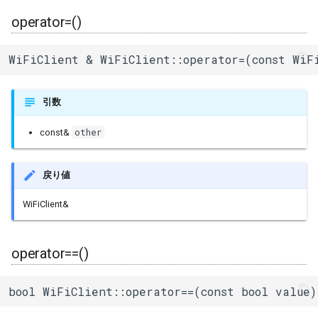
operator=()
WiFiClient & WiFiClient::operator=(const WiF
引数
other
const&
戻り値
WiFiClient&
operator==()
bool WiFiClient::operator==(const bool value)