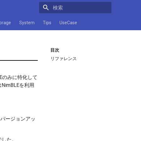
検索キーワードを入力してください
orage
System
Tips
UseCase
目次
リファレンス
、BLEのみに特化して
NimBLEを利用
今後のバージョンアッ
うでした。