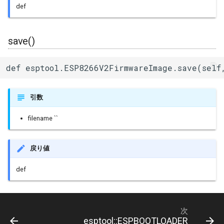
def
uart_select
save()
def esptool.ESP8266V2FirmwareImage.save(self
引数
filename ``
戻り値
def
次
esptool::ESPBOOTLOADER