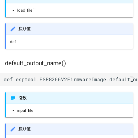
その他関数群
I2Cリピーター
sdmmc_host
load_file ``
SPI Slave
Driver
I2Cスイッチ
sdspi_host
戻り値
シグマデルタ変調
Esp32
環境センサー
sigmadelta
def
タイマー
Freertos
雷センサー
spi_common
タッチセンサー
default_output_name()
UART変換
spi_master
シリアル通信(UART)
def esptool.ESP8266V2FirmwareImage.default_o
UV照度センサー
spi_slave
timer
引数
input_file ``
touch_pad
uart
戻り値