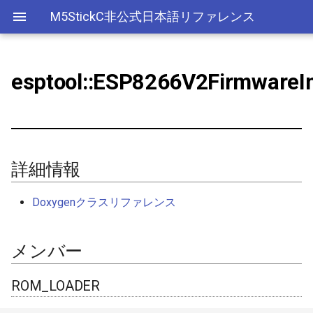
M5StickC非公式日本語リファレンス
esptool::ESP8266V2Firmware
Bluetooth Classic
詳細情報
デバイス
アナログ入力(ADC)
ライブラリ
Ethernet(有線LAN)
ADC
ESP-MQTT
外部サービス
EEPROM
Sleep
AXP192の調査
リアルタイムデータロガー
Official以外のアクセサリ
アクセサリー
Official
ADC
SD
adc
esp_sleep
FreeRTOSConfig
スリープ
ULPコプロセッサ命令セ
Bluetooth LE
メンバー
Accessory
Bluetooth
Wi-Fi
CAN(Controller Area Network)
HTTPS Server
AWS IoT Things Graph
Non-Volatile Storage
ULP
M5Displayクラスの使い方
Wi-Fiアクセスポイント情報
出力
Other
加速度センサー
Display
adc2_wifi_internal
croutine
Deep
保存、取得
NimBLE
GROVE
CPU
DAC
HTTP Client
Ambient
Partition Table
ROM_LOADER
ディスプレイ
クロックジェネレーター
can
event_groups
Light
詳細情報
RTCの現在日時をNTPサーバ
ーからセット
HAT
アナログ出力(DAC)
外部接続端子
HTTP Server
Beebotte
SD
version
入力
カラーセンサー
dac
list
Doxygenクラスリファレンス
RTCの現在日時をWebブラウ
I2C
デジタル入出力(GPIO)
GPIO(その他汎用機能)
mDNS
Blynk
SPIFFS
checksum
LED制御
電流センサー
gpio
portable
ザからセット
メンバー
SPI
低レベルI2C
I2C
CloudMQTT
SPI Flash
init()
センサー
DAC
i2c
portmacro
多言語(日本語)フォント表示
ROM_LOADER
PWM(LEDC)
I2S(Inter-IC Sound)
Heroku
default_output_name()
ワイヤレス
EEPROM
i2s
キュー(queue)