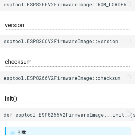
esptool.ESP8266V2FirmwareImage::ROM_LOADER
ログ(Log)
内蔵赤色LED
Machinist
save()
I/Oエクステンダー
ledc
タスク(task)
ピンマトリクス(pinMatrix)
PWM(LED Control)
ThingSpeak
ガスセンサー
mcpwm
timers
version
PSRAM(psram)
モーター制御(MCPWM)
ジェスチャーセンサー
pcnt
xtensa_api
esptool.ESP8266V2FirmwareImage::version
赤外線送受信(RMT)
パルスカウンタ(PCNT)
赤外線温度アレイセンサ
periph_ctrl
xtensa_context
checksum
SigmaDelta変調(sigmaDelta)
赤外線送受信(Remote
照度センサー
rmt
xtensa_timer
Control)
esptool.ESP8266V2FirmwareImage::checksum
低レベルSPI(spi)
マイク入力
rtc_cntl
SDIO Slave
タイマー(timer)
init
()
モータードライバ
rtc_io
SDMMC Host
タッチセンサー(touch)
PWM
sdio_slave
def esptool.ESP8266V2FirmwareImage.__init__(
SD SPI Host
低レベルUART(uart)
RTC
sdmmc_defs
引数
SPI Master