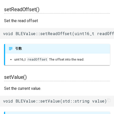
setReadOffset()
Set the read offset
void BLEValue::setReadOffset(uint16_t readOff
引数
readOffset
uint16_t
The offset into the read.
setValue()
Set the current value.
void BLEValue::setValue(std::string value)