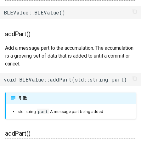
ログ(Log)
内蔵赤色LED
Machinist
getData()
I/Oエクステンダー
ledc
タスク(task)
BLEValue::BLEValue()
ピンマトリクス(pinMatrix)
PWM(LED Control)
ThingSpeak
getLength()
ガスセンサー
mcpwm
timers
addPart()
PSRAM(psram)
モーター制御(MCPWM)
getReadOffset()
ジェスチャーセンサー
pcnt
xtensa_api
Add a message part to the accumulation. The accumulation
赤外線送受信(RMT)
パルスカウンタ(PCNT)
is a growing set of data that is added to until a commit or
getValue()
赤外線温度アレイセンサ
periph_ctrl
xtensa_context
cancel.
SigmaDelta変調(sigmaDelta)
赤外線送受信(Remote
setReadOffset()
照度センサー
rmt
xtensa_timer
Control)
void BLEValue::addPart(std::string part)
低レベルSPI(spi)
setValue()
マイク入力
rtc_cntl
SDIO Slave
引数
タイマー(timer)
setValue()
モータードライバ
rtc_io
SDMMC Host
part
std::string
A message part being added.
タッチセンサー(touch)
PWM
sdio_slave
SD SPI Host
addPart()
低レベルUART(uart)
RTC
sdmmc_defs
SPI Master