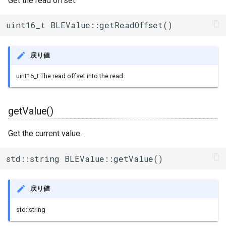
Get the read offset.
uint16_t BLEValue::getReadOffset()
戻り値
uint16_t The read offset into the read.
getValue()
Get the current value.
std::string BLEValue::getValue()
戻り値
std::string