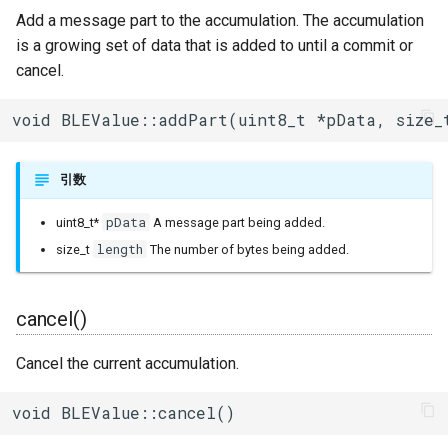
Add a message part to the accumulation. The accumulation
その他関数群
I2Cリピーター
sdmmc_host
is a growing set of data that is added to until a commit or
SPI Slave
cancel.
Driver
I2Cスイッチ
sdspi_host
シグマデルタ変調
void BLEValue::addPart(uint8_t *pData, size_
Esp32
環境センサー
sigmadelta
タイマー
Freertos
雷センサー
spi_common
引数
タッチセンサー
UART変換
spi_master
pData
uint8_t*
A message part being added.
シリアル通信(UART)
length
size_t
The number of bytes being added.
UV照度センサー
spi_slave
cancel()
timer
Cancel the current accumulation.
touch_pad
void BLEValue::cancel()
uart