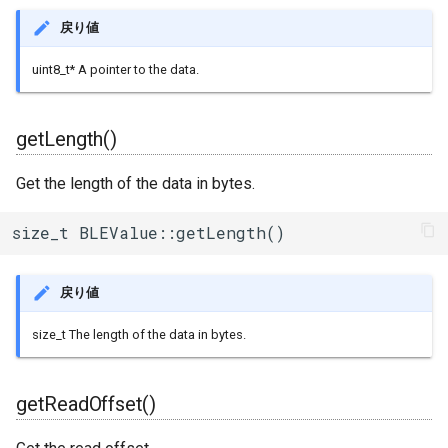
戻り値
uint8_t* A pointer to the data.
getLength()
Get the length of the data in bytes.
size_t BLEValue::getLength()
戻り値
size_t The length of the data in bytes.
getReadOffset()