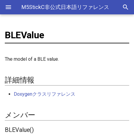
M5StickC非公式日本語リファレンス
BLEValue
Bluetooth Classic
詳細情報
デバイス
アナログ入力(ADC)
ライブラリ
Ethernet(有線LAN)
ADC
ESP-MQTT
外部サービス
EEPROM
Sleep
AXP192の調査
リアルタイムデータロガー
Official以外のアクセサリ
アクセサリー
Official
ADC
SD
adc
esp_sleep
FreeRTOSConfig
スリープ
ULPコプロセッサ命令セ
Bluetooth LE
メンバー
Accessory
Bluetooth
Wi-Fi
CAN(Controller Area Network)
HTTPS Server
AWS IoT Things Graph
Non-Volatile Storage
ULP
M5Displayクラスの使い方
Wi-Fiアクセスポイント情報
出力
Other
加速度センサー
Display
adc2_wifi_internal
croutine
Deep
The model of a BLE value.
保存、取得
NimBLE
GROVE
CPU
DAC
HTTP Client
Ambient
Partition Table
BLEValue()
ディスプレイ
クロックジェネレーター
can
event_groups
Light
RTCの現在日時をNTPサーバ
詳細情報
ーからセット
HAT
アナログ出力(DAC)
外部接続端子
HTTP Server
Beebotte
SD
addPart()
入力
カラーセンサー
dac
list
Doxygenクラスリファレンス
RTCの現在日時をWebブラウ
I2C
デジタル入出力(GPIO)
GPIO(その他汎用機能)
mDNS
Blynk
SPIFFS
addPart()
LED制御
電流センサー
gpio
portable
ザからセット
メンバー
SPI
低レベルI2C
I2C
CloudMQTT
SPI Flash
cancel()
センサー
DAC
i2c
portmacro
多言語(日本語)フォント表示
PWM(LEDC)
I2S(Inter-IC Sound)
Heroku
commit()
ワイヤレス
EEPROM
i2s
キュー(queue)
BLEValue()