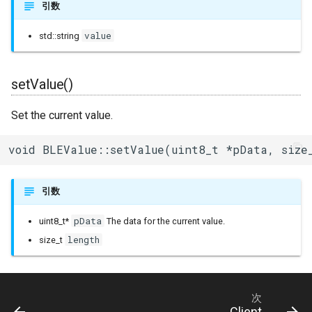
引数
value
std::string
setValue()
Set the current value.
void BLEValue::setValue(uint8_t *pData, size
引数
pData
uint8_t*
The data for the current value.
length
size_t
次
Client