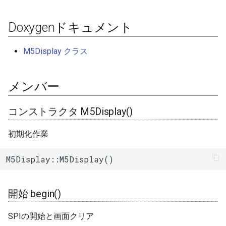
(未実装)スリープ sleep()
BLEAdvertisedDevice
ログ(Log)
内蔵赤色LED
Machinist
I/Oエクステンダー
ledc
タスク(task)
Doxygenドキュメント
(未実装)液晶の明るさ設定
setBrightness()
ピンマトリクス(pinMatrix)
PWM(LED Control)
ThingSpeak
BLEAdvertisedDeviceCallbacks
ガスセンサー
mcpwm
timers
M5Display クラス
Bitmap描画(const 16bit)
BLEAdvertisementData
PSRAM(psram)
モーター制御(MCPWM)
ジェスチャーセンサー
pcnt
xtensa_api
drawBitmap()
メンバー
BLEAdvertising
赤外線送受信(RMT)
パルスカウンタ(PCNT)
赤外線温度アレイセンサ
periph_ctrl
xtensa_context
Bitmap描画(const 8bit)
コンストラクタ M5Display()
drawBitmap()
BLEBeacon
SigmaDelta変調(sigmaDelta)
赤外線送受信(Remote
照度センサー
rmt
xtensa_timer
Control)
初期化作業
Bitmap描画(16bit)
BLECharacteristic
低レベルSPI(spi)
マイク入力
rtc_cntl
drawBitmap()
SDIO Slave
M5Display::M5Display()
BLECharacteristicCallbacks
タイマー(timer)
モータードライバ
rtc_io
Bitmap描画(8bit)
SDMMC Host
drawBitmap()
BLECharacteristicMap
タッチセンサー(touch)
PWM
sdio_slave
開始 begin()
SD SPI Host
Bitmap描画(16bit+透過色)
BLEClient
低レベルUART(uart)
RTC
sdmmc_defs
SPIの開始と画面クリア
drawBitmap()
SPI Master