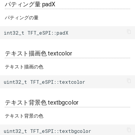
パティング量 padX
画像送信(PROGMEM+透過
fs::F_Fat
色) pushImage()
パティングの量
fs::File
画像送信(PROGMEM)
int32_t TFT_eSPI::padX
pushImage()
fs::FileImpl
画像送信(8bit色)
テキスト描画色 textcolor
fs::SDFS
pushImage()
テキスト描画の色
fs::SDMMCFS
画像送信(8bit色+透過色)
pushImage()
uint32_t TFT_eSPI::textcolor
fs::SPIFFSFS
スワップ設定
setSwapBytes()
テキスト背景色 textbgcolor
gen_esp32part::InputError
テキスト背景の色
スワップ取得
gen_esp32part::PartitionDefinition
getSwapBytes()
uint32_t TFT_eSPI::textbgcolor
gen_esp32part::PartitionTable