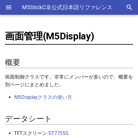
M5StickC非公式日本語リファレンス
画面管理(M5Display)
Bluetooth Classic
概要
ArduinoOTAClass
デバイス
アナログ入力(ADC)
ライブラリ
Ethernet(有線LAN)
ADC
ESP-MQTT
外部サービス
EEPROM
Sleep
AXP192の調査
リアルタイムデータロガー
Official以外のアクセサリ
アクセサリー
Official
ADC
SD
adc
esp_sleep
FreeRTOSConfig
スリープ
ULPコプロセッサ命令セ
Bluetooth LE
データシート
AsyncUDP
Accessory
Bluetooth
Wi-Fi
CAN(Controller Area Network)
HTTPS Server
AWS IoT Things Graph
Non-Volatile Storage
ULP
M5Displayクラスの使い方
Wi-Fiアクセスポイント情報
出力
Other
加速度センサー
Display
adc2_wifi_internal
croutine
Deep
概要
保存、取得
NimBLE
Doxygenドキュメント
AsyncUDPMessage
GROVE
CPU
DAC
HTTP Client
Ambient
Partition Table
ディスプレイ
クロックジェネレーター
can
event_groups
Light
画面制御クラスです。非常にメンバーが多いので、概要を
RTCの現在日時をNTPサーバ
別ページにまとめました。
ーからセット
メンバー
AsyncUDPPacket
HAT
アナログ出力(DAC)
外部接続端子
HTTP Server
Beebotte
SD
入力
カラーセンサー
dac
list
M5Displayクラスの使い方
RTCの現在日時をWebブラウ
BLE2902
I2C
デジタル入出力(GPIO)
GPIO(その他汎用機能)
mDNS
Blynk
SPIFFS
コンストラクタ
LED制御
電流センサー
gpio
portable
ザからセット
M5Display()
BLE2904
SPI
低レベルI2C
I2C
CloudMQTT
SPI Flash
データシート
センサー
DAC
i2c
portmacro
多言語(日本語)フォント表示
開始 begin()
BLEAddress
PWM(LEDC)
I2S(Inter-IC Sound)
Heroku
ワイヤレス
EEPROM
i2s
キュー(queue)
TFTスクリーン
ST7735S