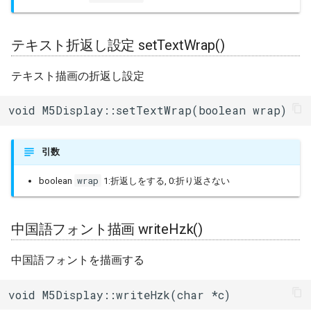
タイマー(Ticker)
円描画 drawCircle()
テキスト折返し設定 setTextWrap()
TransportTraits
円一部描画
テキスト描画の折返し設定
drawCircleHelper()
TwoWire
void M5Display::setTextWrap(boolean wrap)
塗りつぶし円描画
UDP
fillCircle()
引数
UpdateClass
塗りつぶし円一部描画
fillCircleHelper()
wrap
boolean
1:折返しをする, 0:折り返さない
VFSFileImpl
楕円描画 drawEllipse()
VFSImpl
中国語フォント描画 writeHzk()
塗りつぶし楕円描画
WebServer
中国語フォントを描画する
fillEllipse()
WiFiAPClass
void M5Display::writeHzk(char *c)
三角描画 drawTriangle()