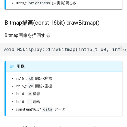
QRコード描画(String)
brightness
uint8_t
(未実装)明るさ
BLERemoteCharacteristic
uart_select
qrcode()
BLERemoteDescriptor
Bitmap描画(const 16bit) drawBitmap()
カーソルX座標 cursor_x
BLERemoteService
Bitmap画像を描画する
カーソルY座標 cursor_y
BLEScan
void M5Display::drawBitmap(int16_t x0, int16
パティング量 padX
BLEScanResults
テキスト描画色 textcolor
引数
BLESecurity
x0
int16_t
開始X座標
テキスト背景色 textbgcolor
y0
int16_t
開始Y座標
BLESecurityCallbacks
Bitmap描画色 bitmap_fg
w
int16_t
横幅
h
BLEServer
int16_t
縦幅
Bitmap背景色 bitmap_bg
data
const uint16_t *
データ
BLEServerCallbacks
テキストフォント textfont