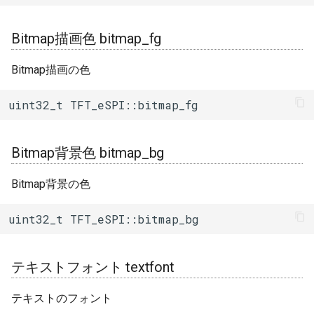
矩形読み込み(RGB)
readRectRGB()
gen_esp32part::ValidationError
Bitmap描画色 bitmap_fg
描画方向取得 getRotation()
Bitmap描画の色
テキスト描画座標取得
uint32_t TFT_eSPI::bitmap_fg
getTextDatum()
色変換(16bitから8bit)
Bitmap背景色 bitmap_bg
color16to8()
Bitmap背景の色
カーソルX座標取得
getCursorX()
uint32_t TFT_eSPI::bitmap_bg
カーソルY座標取得
getCursorY()
テキストフォント textfont
ピボットX座標取得
テキストのフォント