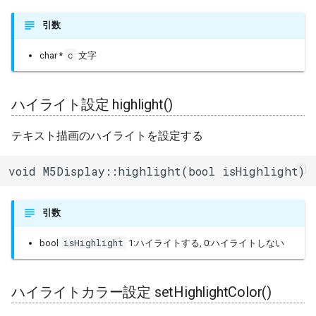
WiFiClass
塗りつぶし三角描画
引数
fillTriangle()
WiFiClient
c
char *
文字
Bitmap描画 drawBitmap()
WiFiClientRxBuffer
ハイライト設定 highlight()
XBitmap描画 drawXBitmap()
WiFiClientSecure
テキスト描画のハイライトを設定する
XBitmap描画(背景色指定)
WiFiClientSocketHandle
drawXBitmap()
void M5Display::highlight(bool isHighlight)
WiFiGenericClass
Bitmap描画色指定
setBitmapColor()
引数
WiFiMulti
isHighlight
bool
1:ハイライトする, 0:ハイライトしない
ピボット指定 setPivot()
WiFiSTAClass
カーソル指定 setCursor()
ハイライトカラー設定 setHighlightColor()
WiFiScanClass