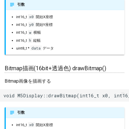
fillRect()
引数
IPAddress
x0
文字描画(Unicode＋font)
int16_t
開始X座標
drawChar()
y0
int16_t
開始Y座標
IPv6Address
w
int16_t
横幅
文字描画(Unicode)
h
int16_t
縦幅
MD5Builder
drawChar()
data
uint8_t *
データ
MDNSResponder
画面の縦幅取得 height()
Bitmap描画(16bit+透過色) drawBitmap()
NetBIOS
画面の横幅取得 width()
Bitmap画像を描画する
Preferences
ウインドウ設定
setWindow()
void M5Display::drawBitmap(int16_t x0, int16
Print
色転送(1) pushColor()
Printable
引数
色転送(複数) pushColor()
x0
int16_t
開始X座標
RequestHandler