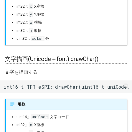
x
int32_t
X座標
y
int32_t
Y座標
w
int32_t
横幅
h
int32_t
縦幅
color
uint32_t
色
文字描画(Unicode＋font) drawChar()
文字を描画する
int16_t TFT_eSPI::drawChar(uint16_t uniCode,
引数
uniCode
uint16_t
文字コード
x
int32_t
X座標