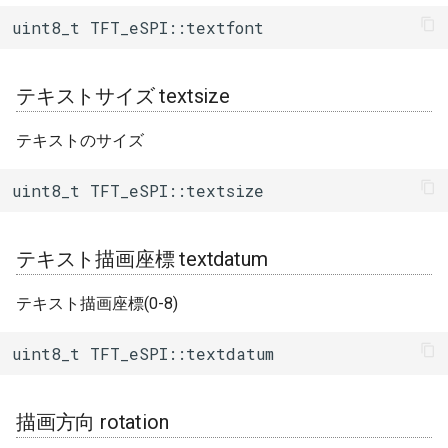
getPivotX()
uint8_t TFT_eSPI::textfont
ピボットY座標取得
getPivotY()
テキストサイズ textsize
フォント読み込み状態取得
テキストのサイズ
fontsLoaded()
uint8_t TFT_eSPI::textsize
色変換(32bitから16ビット)
color565()
テキスト描画座標 textdatum
色変換(8bitから16ビット)
color8to16()
テキスト描画座標(0-8)
数字描画(+font)
uint8_t TFT_eSPI::textdatum
drawNumber()
数字描画 drawNumber()
描画方向 rotation