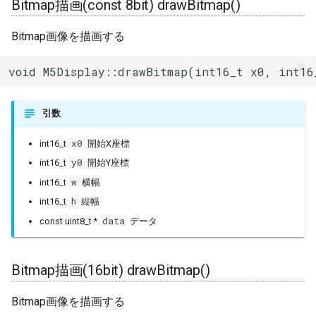
Bitmap描画(const 8bit) drawBitmap()
BLEService
テキストサイズ textsize
Bitmap画像を描画する
BLEServiceMap
テキスト描画座標
void M5Display::drawBitmap(int16_t x0, int16
textdatum
BLEUUID
描画方向 rotation
BLEUtils
引数
ピボットX座標 _xpivot
x0
int16_t
開始X座標
BLEUuidNotFoundException
y0
int16_t
開始Y座標
ピボットY座標 _ypivot
BLEValue
w
int16_t
横幅
h
int16_t
縦幅
UTF8デコーダー状態
Client
data
const uint8_t *
データ
decoderState
DNSServer
UTF8デコーダーバッファ
Bitmap描画(16bit) drawBitmap()
decoderBuffer
EEPROMClass
Bitmap画像を描画する
コンストラクタ TFT_eSPI()