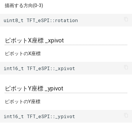
浮動小数点描画(+font)
描画する方向(0-3)
drawFloat()
uint8_t TFT_eSPI::rotation
浮動小数点描画 drawFloat()
ピボットX座標 _xpivot
文字列描画(+font)
drawString()
ピボットのX座標
文字列描画 drawString()
int16_t TFT_eSPI::_xpivot
中央寄せ文字列描画(+font)
drawCentreString()
ピボットY座標 _ypivot
右寄せ文字列描画(+font)
ピボットのY座標
drawRightString()
int16_t TFT_eSPI::_ypivot
文字列描画(const
String+font) drawString()