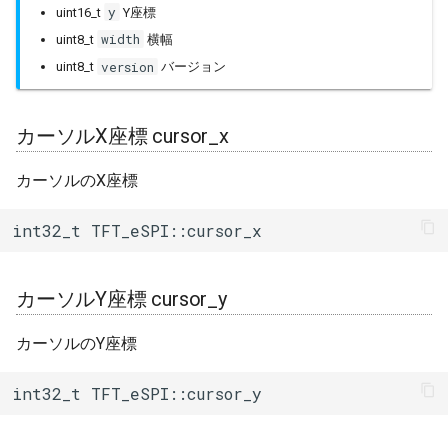
esptool::ESPLoader
readcommand8()
y
uint16_t
Y座標
width
uint8_t
横幅
esptool::FatalError
コマンド受信(16bit)
version
uint8_t
バージョン
readcommand16()
esptool::FlashSizeAction
コマンド受信(32bit)
カーソルX座標 cursor_x
esptool::HexFormatter
readcommand32()
カーソルのX座標
esptool::ImageSegment
点読み込み readPixel()
int32_t TFT_eSPI::cursor_x
esptool::NotImplementedInROMError
矩形読み込み readRect()
esptool::NotSupportedError
カーソルY座標 cursor_y
矩形送信 pushRect()
カーソルのY座標
esptool::SpiConnectionAction
画像送信 pushImage()
int32_t TFT_eSPI::cursor_y
fs::FS
画像送信(透過色)
pushImage()
fs::FSImpl