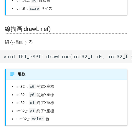
bg
uint32_t
背景色
size
uint8_t
サイズ
線描画 drawLine()
線を描画する
void TFT_eSPI::drawLine(int32_t x0, int32_t 
引数
x0
int32_t
開始X座標
y0
int32_t
開始Y座標
x1
int32_t
終了X座標
y1
int32_t
終了Y座標
color
uint32_t
色