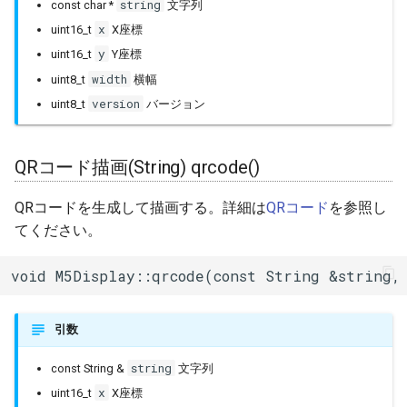
string
const char *
文字列
esptool::ELFSection
setTextPadding()
x
uint16_t
X座標
esptool::ESP32FirmwareImage
y
uint16_t
Y座標
GFXfont設定 setFreeFont()
width
uint8_t
横幅
esptool::ESP32ROM
テキストフォント設定
version
uint8_t
バージョン
setTextFont()
esptool::ESP32StubLoader
QRコード描画(String) qrcode()
SPI書き込み spiwrite()
esptool::ESP8266ROM
QRコードを生成して描画する。詳細は
QRコード
を参照し
コマンド送信
てください。
esptool::ESP8266ROMFirmwareImage
writecommand()
void M5Display::qrcode(const String &string,
esptool::ESP8266StubLoader
データ送信 writedata()
esptool::ESP8266V2FirmwareImage
コマンド複数送信
引数
commandList()
esptool::ESPBOOTLOADER
string
const String &
文字列
コマンド受信(8bit)
x
uint16_t
X座標