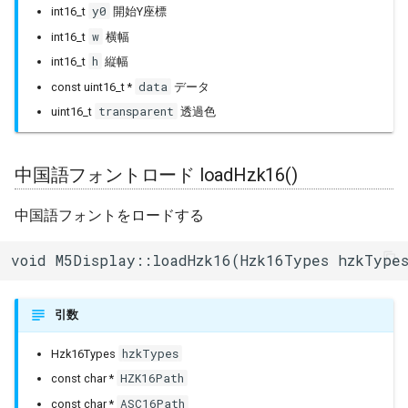
y0
int16_t
開始Y座標
色転送(複数+Swap)
Ringbuffer
w
int16_t
横幅
pushColors()
h
int16_t
縦幅
SPIClass
data
const uint16_t *
データ
色転送(配列) pushColors()
transparent
uint16_t
透過色
SPIFFSImpl
画面塗りつぶし fillScreen()
SPISettings
中国語フォントロード loadHzk16()
四角描画 drawRect()
Server
中国語フォントをロードする
角丸四角描画
drawRoundRect()
StaticRequestHandler
void M5Display::loadHzk16(Hzk16Types hzkType
塗りつぶし角丸四角描画
Stream
fillRoundRect()
引数
StreamString
hzkTypes
Hzk16Types
描画方向設定 setRotation()
HZK16Path
const char *
TLSTraits
反転表示 invertDisplay()
ASC16Path
const char *