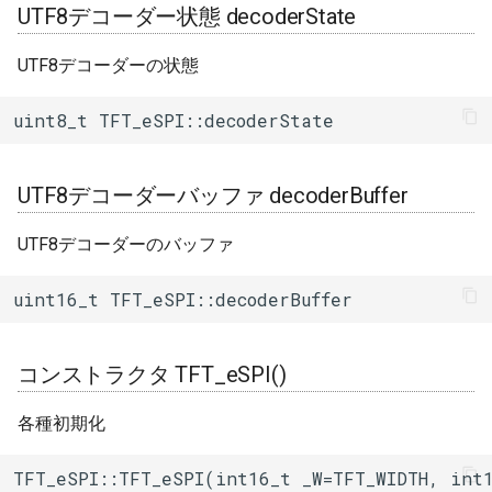
UTF8デコーダー状態 decoderState
文字列描画(String)
drawString()
UTF8デコーダーの状態
中央寄せ文字列描画
uint8_t TFT_eSPI::decoderState
(String+font)
drawCentreString()
UTF8デコーダーバッファ decoderBuffer
右寄せ文字列描画
UTF8デコーダーのバッファ
(String+font)
drawRightString()
uint16_t TFT_eSPI::decoderBuffer
テキスト横幅取得(+font)
textWidth()
コンストラクタ TFT_eSPI()
テキスト横幅取得
各種初期化
textWidth()
TFT_eSPI::TFT_eSPI(int16_t _W=TFT_WIDTH, int1
テキスト横幅取得