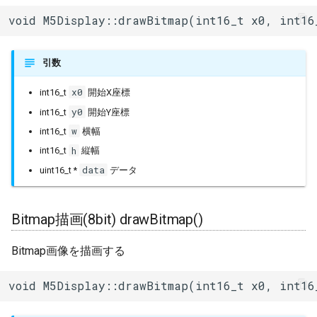
ESPLwIPClient
void M5Display::drawBitmap(int16_t x0, int16
初期化 init()
ETHClass
引数
開始 begin()
EspClass
x0
int16_t
開始X座標
点描画 drawPixel()
FreeRTOS
y0
int16_t
開始Y座標
w
int16_t
横幅
文字描画 drawChar()
FreeRTOS::Semaphore
h
int16_t
縦幅
線描画 drawLine()
data
uint16_t *
データ
FunctionRequestHandler
垂直線描画
GeneralUtils
Bitmap描画(8bit) drawBitmap()
drawFastVLine()
HTTPClient
Bitmap画像を描画する
水平線描画
drawFastHLine()
HTTPUpdate
void M5Display::drawBitmap(int16_t x0, int16
塗りつぶし四角形描画
HardwareSerial