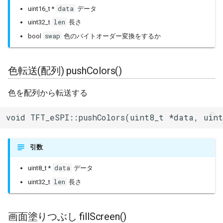
data
uint16_t *
データ
len
uint32_t
長さ
swap
bool
色のバイトオーダー変換をするか
色転送(配列) pushColors()
色を配列から転送する
void TFT_eSPI::pushColors(uint8_t *data, uin
引数
data
uint8_t *
データ
len
uint32_t
長さ
画面塗りつぶし fillScreen()