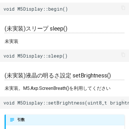
BLEClientCallbacks
その他関数群
I2Cリピーター
sdmmc_host
void M5Display::begin()
中国語フォントロード
SPI Slave
loadHzk16()
BLEDescriptor
Driver
I2Cスイッチ
sdspi_host
シグマデルタ変調
(未実装)スリープ sleep()
テキスト折返し設定
BLEDescriptorCallbacks
Esp32
環境センサー
sigmadelta
setTextWrap()
未実装
タイマー
BLEDescriptorMap
Freertos
雷センサー
spi_common
中国語フォント描画
void M5Display::sleep()
タッチセンサー
writeHzk()
BLEDevice
UART変換
spi_master
シリアル通信(UART)
(未実装)液晶の明るさ設定 setBrightness()
ハイライト設定 highlight()
BLEDisconnectedException
UV照度センサー
spi_slave
未実装。M5.Axp.ScreenBreath()を利用してください
ハイライトカラー設定
BLEEddystoneTLM
timer
setHighlightColor()
void M5Display::setBrightness(uint8_t bright
BLEEddystoneURL
touch_pad
QRコード描画(char)
qrcode()
BLEHIDDevice
uart
引数