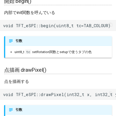
開始 begin()
送信完了 endWrite()
内部でinit関数を呼んでいる
UTF8デコード(複数バイト)
void TFT_eSPI::begin(uint8_t tc=TAB_COLOUR)
decodeUTF8()
UTF8デコード(1バイト)
引数
decodeUTF8()
tc
uint8_t
setRotation関数とsetupで使うタブの色
文字送信 write()
点描画 drawPixel()
属性設定 setAttribute()
点を描画する
属性取得 getAttribute()
void TFT_eSPI::drawPixel(int32_t x, int32_t 
設定取得 getSetup()
引数
関連ブログ