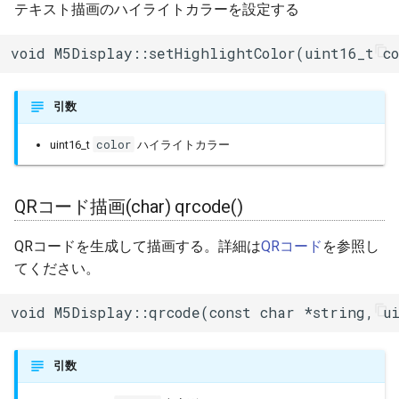
カーソル指定(+フォント)
テキスト描画のハイライトカラーを設定する
WiFiServer
setCursor()
void M5Display::setHighlightColor(uint16_t co
WiFiUDP
テキスト描画色設定
setTextColor()
base64
引数
テキスト描画色設定(+背景
color
boost::array
uint16_t
ハイライトカラー
色) setTextColor()
boost::date_time::base_time
テキストサイズ設定
QRコード描画(char) qrcode()
setTextSize()
cbuf
QRコードを生成して描画する。詳細は
QRコード
を参照し
テキスト折返し設定
てください。
esptool::AddrFilenamePairAction
setTextWrap()
void M5Display::qrcode(const char *string, u
esptool::BaseFirmwareImage
テキスト描画座標設定
setTextDatum()
esptool::ELFFile
引数
テキストパティング設定