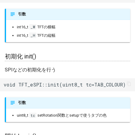
(String+font) textWidth()
引数
テキスト横幅取得(String)
_W
int16_t
TFTの横幅
textWidth()
_H
int16_t
TFTの縦幅
テキスト縦幅取得
fontHeight()
初期化 init()
フォント縦幅取得
SPIなどの初期化を行う
fontHeight()
void TFT_eSPI::init(uint8_t tc=TAB_COLOUR)
描画ウインドウ設定
setAddrWindow()
引数
送信開始 startWrite()
tc
uint8_t
setRotation関数とsetupで使うタブの色
色送信（16bit）
writeColor()