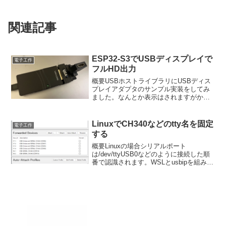
関連記事
ESP32-S3でUSBディスプレイで
電子工作
フルHD出力
概要USBホストライブラリにUSBディス
プレイアダプタのサンプル実装をしてみ
ました。なんとか表示はされますがかな
り遅いです。でもフルHDが表示できるの
はかなり便利です。USBディスプレイア
ダプタいろいろなUSBディスプレイアダ
LinuxでCH340などのtty名を固定
電子工作
プタがあります...
する
概要Linuxの場合シリアルポート
は/dev/ttyUSB0などのように接続した順
番で認識されます。WSLとusbipを組み合
わせて利用する場合にはアタッチした順
番によってシリアルポート名が変更され
てしまいます。そこで認識したトリガー
を使っ...