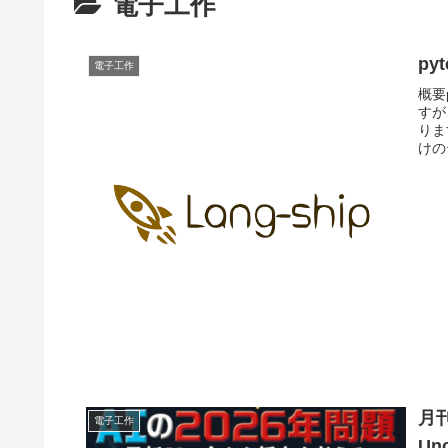
電子工作
py
電子工作
概要
すが
りま
けのテ
月刊
電子工作
U