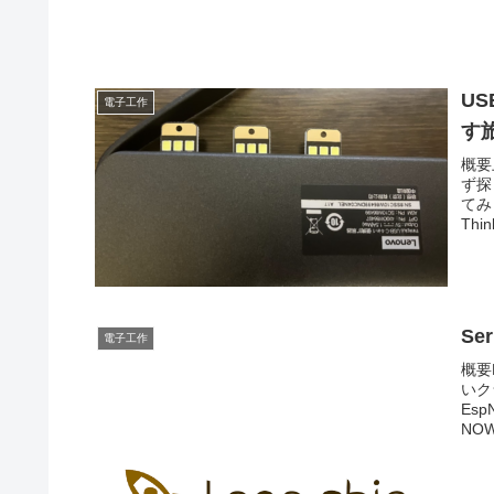
U
電子工作
す旅
概要
ず探
てみ
Thin
Se
電子工作
概要
いク
Es
NO