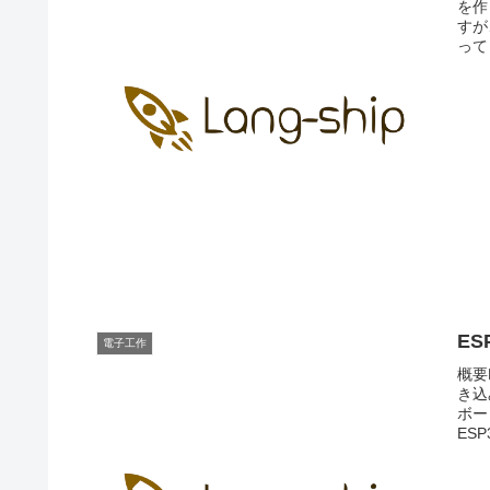
を作
すが
って
ES
電子工作
概要
き込
ボー
ES