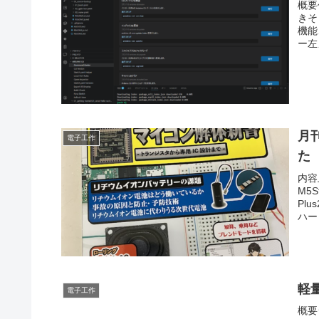
概要
きそ
機能
ー左
月刊
電子工作
た
内容
M5
Pl
ハー
軽量
電子工作
概要