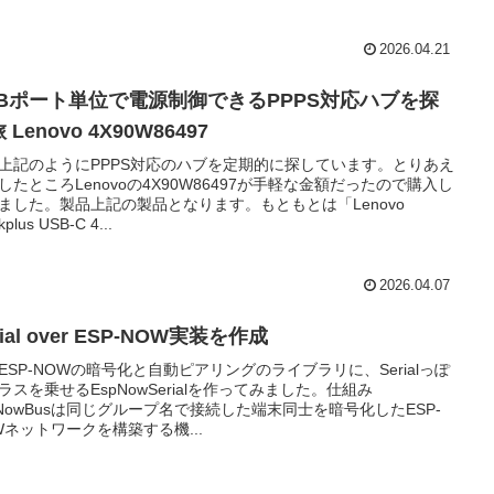
2026.04.21
SBポート単位で電源制御できるPPPS対応ハブを探
 Lenovo 4X90W86497
上記のようにPPPS対応のハブを定期的に探しています。とりあえ
したところLenovoの4X90W86497が手軽な金額だったので購入し
ました。製品上記の製品となります。もともとは「Lenovo
kplus USB-C 4...
2026.04.07
rial over ESP-NOW実装を作成
ESP-NOWの暗号化と自動ピアリングのライブラリに、Serialっぽ
ラスを乗せるEspNowSerialを作ってみました。仕組み
pNowBusは同じグループ名で接続した端末同士を暗号化したESP-
Wネットワークを構築する機...