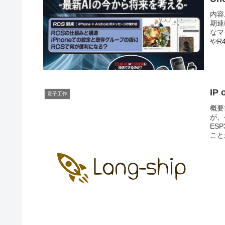
内容
期連
なマ
やR
IP
電子工作
概要
が、
ES
こと