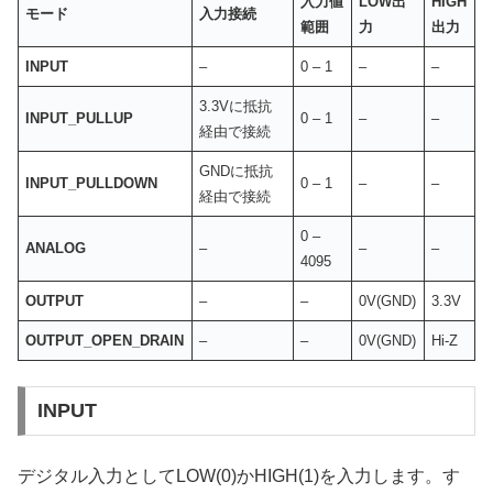
入力値
LOW出
HIGH
モード
入力接続
範囲
力
出力
INPUT
–
0 – 1
–
–
3.3Vに抵抗
INPUT_PULLUP
0 – 1
–
–
経由で接続
GNDに抵抗
INPUT_PULLDOWN
0 – 1
–
–
経由で接続
0 –
ANALOG
–
–
–
4095
OUTPUT
–
–
0V(GND)
3.3V
OUTPUT_OPEN_DRAIN
–
–
0V(GND)
Hi-Z
INPUT
デジタル入力としてLOW(0)かHIGH(1)を入力します。す