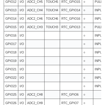
GPIO12
I/O
ADC2_CH5
TOUCH5
RTC_GPIO15
○
PULL
GPIO13
I/O
ADC2_CH4
TOUCH4
RTC_GPIO14
○
INPUT
GPIO14
I/O
ADC2_CH6
TOUCH6
RTC_GPIO16
○
INPUT
GPIO15
I/O
ADC2_CH3
TOUCH3
RTC_GPIO13
○
PULLU
GPIO16
I/O
○
INPUT
GPIO17
I/O
○
INPUT
GPIO18
I/O
○
INPUT
GPIO19
I/O
○
INPUT
GPIO21
I/O
○
INPUT
GPIO22
I/O
○
INPUT
GPIO23
I/O
○
INPUT
GPIO25
I/O
ADC2_CH8
RTC_GPIO6
○
GPIO26
I/O
ADC2_CH9
RTC_GPIO7
○