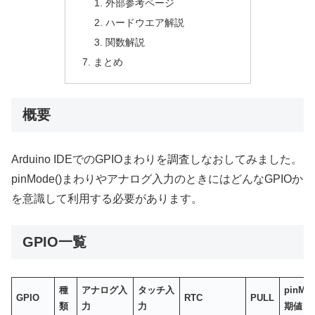
外部参考ページ
ハードウエア解説
関数解説
まとめ
概要
Arduino IDEでのGPIOまわりを調査しなおしてみました。
pinMode()まわりやアナログ入力のときにはどんなGPIOか
を意識して利用する必要があります。
GPIO一覧
種
アナログ入
タッチ入
pinMo
GPIO
RTC
PULL
類
力
力
期値