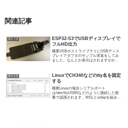
関連記事
ESP32-S3でUSBディスプレイで
電子工作
フルHD出力
概要USBホストライブラリにUSBディス
プレイアダプタのサンプル実装をしてみ
ました。なんとか表示はされますがかな
り遅いです。でもフルHDが表示できるの
はかなり便利です。USBディスプレイア
ダプタいろいろなUSBディスプレイアダ
LinuxでCH340などのtty名を固定
電子工作
プタがあります...
する
概要Linuxの場合シリアルポート
は/dev/ttyUSB0などのように接続した順
番で認識されます。WSLとusbipを組み合
わせて利用する場合にはアタッチした順
番によってシリアルポート名が変更され
てしまいます。そこで認識したトリガー
を使っ...