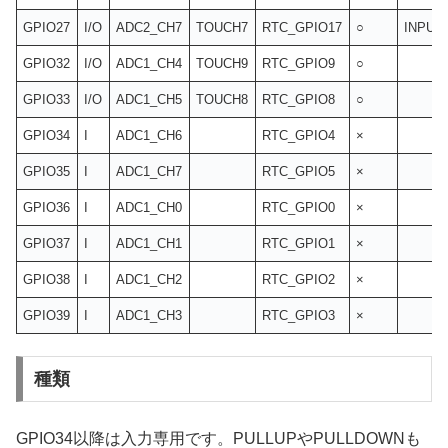
GPIO27
I/O
ADC2_CH7
TOUCH7
RTC_GPIO17
○
INPUT
GPIO32
I/O
ADC1_CH4
TOUCH9
RTC_GPIO9
○
GPIO33
I/O
ADC1_CH5
TOUCH8
RTC_GPIO8
○
GPIO34
I
ADC1_CH6
RTC_GPIO4
×
GPIO35
I
ADC1_CH7
RTC_GPIO5
×
GPIO36
I
ADC1_CH0
RTC_GPIO0
×
GPIO37
I
ADC1_CH1
RTC_GPIO1
×
GPIO38
I
ADC1_CH2
RTC_GPIO2
×
GPIO39
I
ADC1_CH3
RTC_GPIO3
×
種類
GPIO34以降は入力専用です。PULLUPやPULLDOWNも