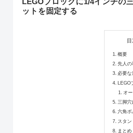
LEGOブロックに1/4インチの
ットを固定する
目
概要
先人の
必要な
LEG
オー
三脚穴
六角ボ
スタン
まとめ