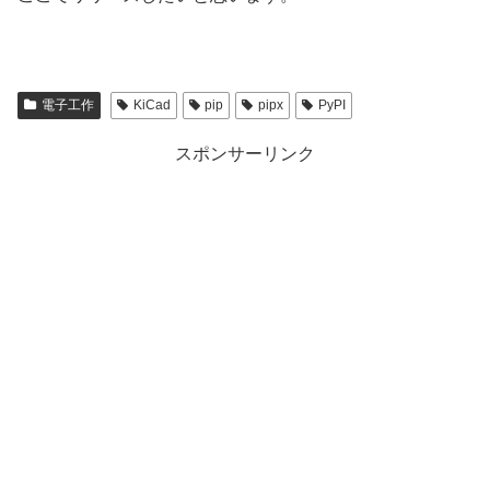
電子工作
KiCad
pip
pipx
PyPI
スポンサーリンク