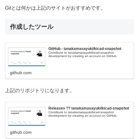
Gitとは何かは上記のサイトがおすすめです。
作成したツール
GitHub - tanakamasayuki/kicad-snapshot
Contribute to tanakamasayuki/kicad-snapshot
development by creating an account on GitHub.
github.com
上記のリポジトリになります。
Releases ?? tanakamasayuki/kicad-snapshot
Contribute to tanakamasayuki/kicad-snapshot
development by creating an account on GitHub.
github.com