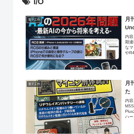
I/O
月刊
電子工作
U
内容
期連
なマ
やR
月刊
電子工作
た
内容
M5
Pl
ハー