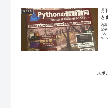
月刊
電子工作
き
内容
記事
もい
M5St
スポ