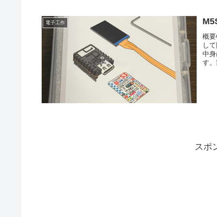
M5S
電子工作
概要
して
中身
す。製
スポ