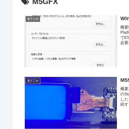
M5GFX
Wi
電子工作
概要
Pl
でE
必要な
M5
電子工作
概要
のS
した
続す