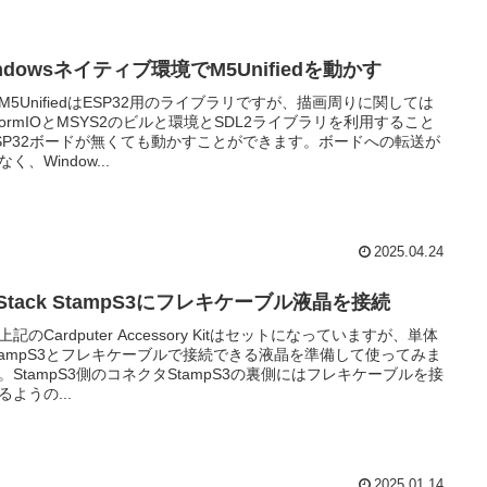
ndowsネイティブ環境でM5Unifiedを動かす
M5UnifiedはESP32用のライブラリですが、描画周りに関しては
atformIOとMSYS2のビルと環境とSDL2ライブラリを利用すること
SP32ボードが無くても動かすことができます。ボードへの転送が
く、Window...
2025.04.24
Stack StampS3にフレキケーブル液晶を接続
上記のCardputer Accessory Kitはセットになっていますが、単体
tampS3とフレキケーブルで接続できる液晶を準備して使ってみま
。StampS3側のコネクタStampS3の裏側にはフレキケーブルを接
るようの...
2025.01.14