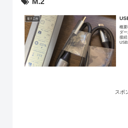
M.2
U
電子工作
概要
ダー
接続
US
スポ