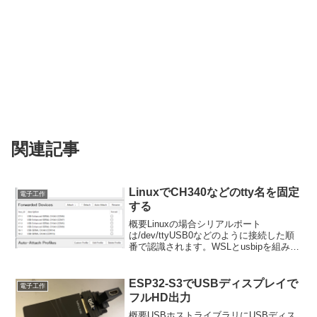
関連記事
LinuxでCH340などのtty名を固定
電子工作
する
概要Linuxの場合シリアルポート
は/dev/ttyUSB0などのように接続した順
番で認識されます。WSLとusbipを組み合
わせて利用する場合にはアタッチした順
番によってシリアルポート名が変更され
てしまいます。そこで認識したトリガー
ESP32-S3でUSBディスプレイで
電子工作
を使っ...
フルHD出力
概要USBホストライブラリにUSBディス