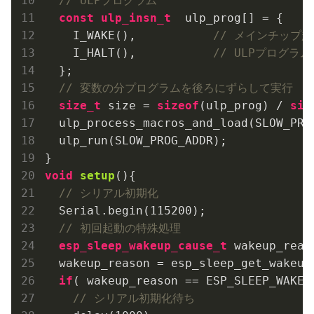
// ULPプログラム
const
ulp_insn_t
  ulp_prog[] = {

    I_WAKE(),           
// メインチップ起
    I_HALT(),           
// ULPプログラ
  };

// 変数の分プログラムを後ろにずらして実行
size_t
 size = 
sizeof
(ulp_prog) / 
siz
  ulp_process_macros_and_load(SLOW_PROG
  ulp_run(SLOW_PROG_ADDR);

void
setup
()
{

// シリアル初期化
  Serial.begin(
115200
);

// 初回起動の特殊処理
esp_sleep_wakeup_cause_t
 wakeup_reaso
  wakeup_reason = esp_sleep_get_wakeup_
if
( wakeup_reason == ESP_SLEEP_WAKEUP
// シリアル初期化待ち