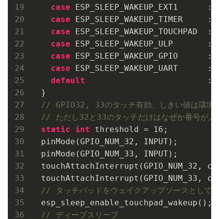
case
 ESP_SLEEP_WAKEUP_EXT1      : 
case
 ESP_SLEEP_WAKEUP_TIMER     : 
case
 ESP_SLEEP_WAKEUP_TOUCHPAD  : 
case
 ESP_SLEEP_WAKEUP_ULP       : 
case
 ESP_SLEEP_WAKEUP_GPIO      : 
case
 ESP_SLEEP_WAKEUP_UART      : 
default
                         : 
  }

// GPIO32, 33のタッチ有効、しきい値は
// ただし32と33のタッチだけはなぜか番号が入
static
int
 threshold = 
16
;

  pinMode(GPIO_NUM_32, INPUT);

  pinMode(GPIO_NUM_33, INPUT);

  touchAttachInterrupt(GPIO_NUM_32, cal
  touchAttachInterrupt(GPIO_NUM_33, cal
// タッチパッドをウェイクアップソースとして
  esp_sleep_enable_touchpad_wakeup();

// ディープスリープ