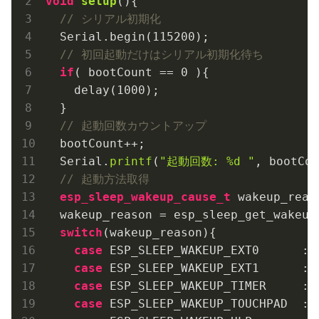
void
setup
()
{

// シリアル初期化
  Serial.begin(
115200
);

// 初回起動だけはシリアル初期化待ち
if
( bootCount == 
0
 ){

    delay(
1000
);

  }

// 起動回数カウントアップ
  bootCount++;

  Serial.
printf
(
"起動回数: %d "
, bootCou
// 起動方法取得
esp_sleep_wakeup_cause_t
 wakeup_reaso
  wakeup_reason = esp_sleep_get_wakeup_
switch
(wakeup_reason){

case
 ESP_SLEEP_WAKEUP_EXT0      : 
case
 ESP_SLEEP_WAKEUP_EXT1      : 
case
 ESP_SLEEP_WAKEUP_TIMER     : 
case
 ESP_SLEEP_WAKEUP_TOUCHPAD  : 