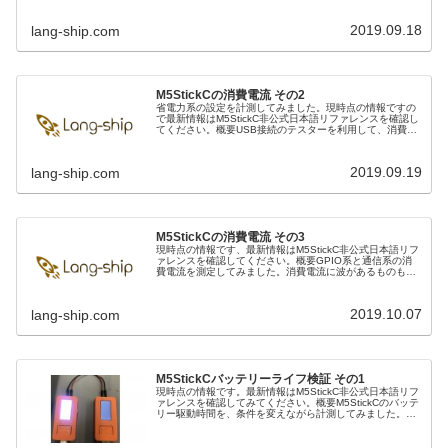
画面の明るさ明るさ消費電力(...
2019.09.18
lang-ship.com
M5StickCの消費電流 その2
省電力系の設定を計測してみました。現時点の情報ですの
で最新情報はM5StickC非公式日本語リファレンスを確認し
てください。概要USB接続のテスターを利用して、消費電
流を計測しています。供給電圧は5Vですので、内部的に
DCDCなどを経由して...
2019.09.19
lang-ship.com
M5StickCの消費電流 その3
現時点の情報です、最新情報はM5StickC非公式日本語リフ
ァレンスを確認してください。概要GPIO系と通信系の消
費電流を測定してみました。消費電流に波があるものも、
ある瞬間的な消費電流を測定しているので、かなり誤差が
あります。GPIOのp...
2019.10.07
lang-ship.com
M5StickCバッテリーライフ検証 その1
現時点の情報です。最新情報はM5StickC非公式日本語リフ
ァレンスを確認してみてください。概要M5StickCのバッテ
リー駆動時間を、条件を変えながら計測してみました。測
定条件として2台のM5StickCをシリアル接続し、60秒間隔
でバッ...