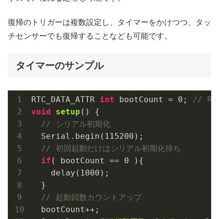
復帰のトリガーは複数設定し、タイマーをかけつつ、タッ
チセンサーでも復帰することなども可能です。
タイマーのサンプル
RTC_DATA_ATTR 
int
 bootCount = 
0
; 
// 
void
setup
()
{

// シリアル初期化
  Serial.begin(
115200
);

// 初回起動だけはシリアル初期化待ち
if
( bootCount == 
0
 ){

    delay(
1000
);

  }

// 起動回数カウントアップ
  bootCount++;
