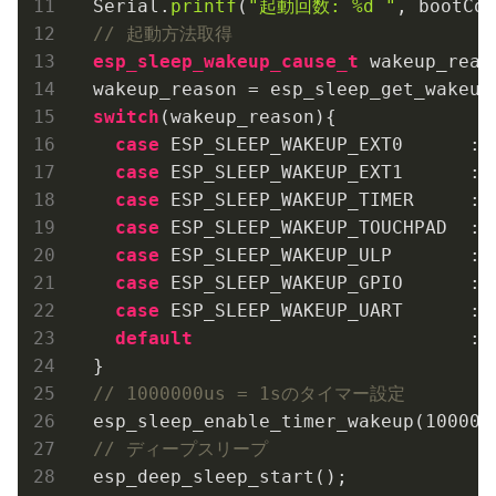
  Serial.
printf
(
"起動回数: %d "
, bootCou
// 起動方法取得
esp_sleep_wakeup_cause_t
 wakeup_reaso
  wakeup_reason = esp_sleep_get_wakeup_
switch
(wakeup_reason){

case
 ESP_SLEEP_WAKEUP_EXT0      : 
case
 ESP_SLEEP_WAKEUP_EXT1      : 
case
 ESP_SLEEP_WAKEUP_TIMER     : 
case
 ESP_SLEEP_WAKEUP_TOUCHPAD  : 
case
 ESP_SLEEP_WAKEUP_ULP       : 
case
 ESP_SLEEP_WAKEUP_GPIO      : 
case
 ESP_SLEEP_WAKEUP_UART      : 
default
                         : 
  }

// 1000000us = 1sのタイマー設定
  esp_sleep_enable_timer_wakeup(
100000
// ディープスリープ
  esp_deep_sleep_start();
