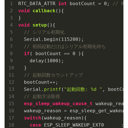
RTC_DATA_ATTR 
int
 bootCount = 
0
; 
// 
void
callback
()
{

void
setup
()
{

// シリアル初期化
  Serial.begin(
115200
);

// 初回起動だけはシリアル初期化待ち
if
( bootCount == 
0
 ){

    delay(
1000
);

  }

// 起動回数カウントアップ
  bootCount++;

  Serial.
printf
(
"起動回数: %d "
, bootCou
// 起動方法取得
esp_sleep_wakeup_cause_t
 wakeup_reaso
  wakeup_reason = esp_sleep_get_wakeup_
switch
(wakeup_reason){

case
 ESP_SLEEP_WAKEUP_EXT0      : 