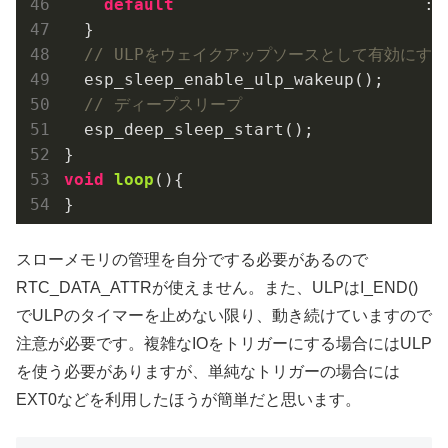
default
                         : 
  }

// ULPをウェイクアップソースとして有効にする
  esp_sleep_enable_ulp_wakeup();

// ディープスリープ
  esp_deep_sleep_start();

void
loop
()
{

}
スローメモリの管理を自分でする必要があるので
RTC_DATA_ATTRが使えません。また、ULPはI_END()
でULPのタイマーを止めない限り、動き続けていますので
注意が必要です。複雑なIOをトリガーにする場合にはULP
を使う必要がありますが、単純なトリガーの場合には
EXT0などを利用したほうが簡単だと思います。