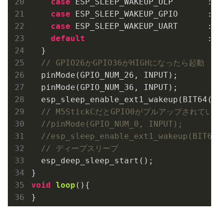
case
 ESP_SLEEP_WAKEUP_ULP       : 
case
 ESP_SLEEP_WAKEUP_GPIO      : 
case
 ESP_SLEEP_WAKEUP_UART      : 
default
                         : 
  }

// GPIO26かGPIO36がHIGHになったら起動
  pinMode(GPIO_NUM_26, INPUT);

  pinMode(GPIO_NUM_36, INPUT);

  esp_sleep_enable_ext1_wakeup(BIT64(G
// M5StickCだとGPIO0がプルアップされ
//pinMode(GPIO_NUM_0, INPUT);
//esp_sleep_enable_ext1_wakeup(BIT64
// ディープスリープ
  esp_deep_sleep_start();

void
loop
()
{

}