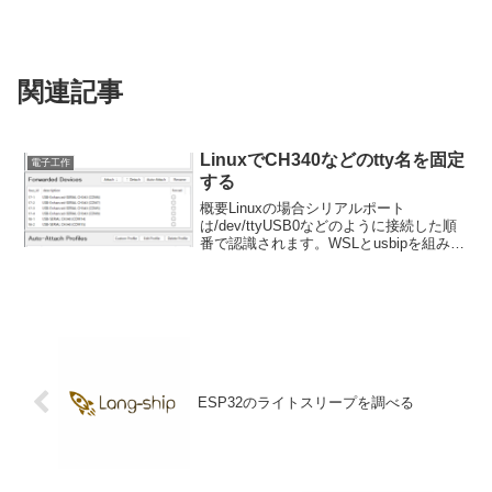
関連記事
LinuxでCH340などのtty名を固定
電子工作
する
概要Linuxの場合シリアルポート
は/dev/ttyUSB0などのように接続した順
番で認識されます。WSLとusbipを組み合
わせて利用する場合にはアタッチした順
番によってシリアルポート名が変更され
てしまいます。そこで認識したトリガー
を使っ...
ESP32のライトスリープを調べる