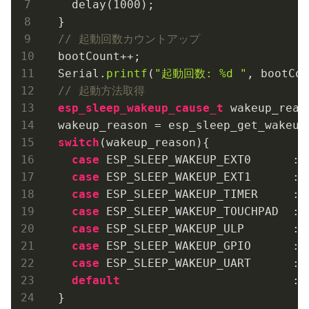
    delay(
1000
);

  }

// 起動回数カウントアップ
  bootCount++;

  Serial.
printf
(
"起動回数: %d "
, bootCou
// 起動方法取得
esp_sleep_wakeup_cause_t
 wakeup_reaso
  wakeup_reason = esp_sleep_get_wakeup_
switch
(wakeup_reason){

case
 ESP_SLEEP_WAKEUP_EXT0      : 
case
 ESP_SLEEP_WAKEUP_EXT1      : 
case
 ESP_SLEEP_WAKEUP_TIMER     : 
case
 ESP_SLEEP_WAKEUP_TOUCHPAD  : 
case
 ESP_SLEEP_WAKEUP_ULP       : 
case
 ESP_SLEEP_WAKEUP_GPIO      : 
case
 ESP_SLEEP_WAKEUP_UART      : 
default
                         : 
  }
