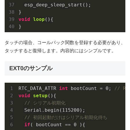
  esp_deep_sleep_start();

void
loop
()
{

}
タッチの場合、コールバック関数を登録する必要があり、
タッチすると復帰します。内容的にはシンプルです。
EXT0のサンプル
RTC_DATA_ATTR 
int
 bootCount = 
0
; 
// 
void
setup
()
{

// シリアル初期化
  Serial.begin(
115200
);

// 初回起動だけはシリアル初期化待ち
if
( bootCount == 
0
 ){
