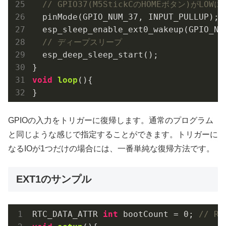
// GPIO37(M5StickCのHOMEボタン)がLO
  pinMode(GPIO_NUM_37, INPUT_PULLUP);

  esp_sleep_enable_ext0_wakeup(GPIO_NUM
// ディープスリープ
  esp_deep_sleep_start();

void
loop
()
{

}
GPIOの入力をトリガーに復帰します。通常のプログラム
と同じような感じで指定することができます。トリガーに
なるIOが1つだけの場合には、一番単純な復帰方法です。
EXT1のサンプル
RTC_DATA_ATTR 
int
 bootCount = 
0
; 
// 