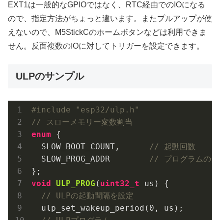
EXT1は一般的なGPIOではなく、RTC経由でのIOになる
ので、指定方法がちょっと違います。またプルアップが使
えないので、M5StickCのホームボタンなどは利用できま
せん。反面複数のIOに対してトリガーを設定できます。
ULPのサンプル
#
include
"esp32/ulp.h"
// スローメモリー変数割当
enum
 {

  SLOW_BOOT_COUNT,      
// 起動回数
  SLOW_PROG_ADDR        
// プログラムの
void
ULP_PROG
(
uint32_t
 us)
{

// ULPの起動間隔を設定
  ulp_set_wakeup_period(
0
, us);
