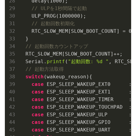
    delay(
1000
);

// ULPを1秒間隔で起動
    ULP_PROG(
1000000
);

// 起動回数初期化
    RTC_SLOW_MEM[SLOW_BOOT_COUNT] = 
0
;

  }

// 起動回数カウントアップ
  RTC_SLOW_MEM[SLOW_BOOT_COUNT]++;

  Serial.
printf
(
"起動回数: %d "
, RTC_SLO
// 起動方法取得
switch
(wakeup_reason){

case
 ESP_SLEEP_WAKEUP_EXT0      : 
case
 ESP_SLEEP_WAKEUP_EXT1      : 
case
 ESP_SLEEP_WAKEUP_TIMER     : 
case
 ESP_SLEEP_WAKEUP_TOUCHPAD  : 
case
 ESP_SLEEP_WAKEUP_ULP       : 
case
 ESP_SLEEP_WAKEUP_GPIO      : 
case
 ESP_SLEEP_WAKEUP_UART      : 