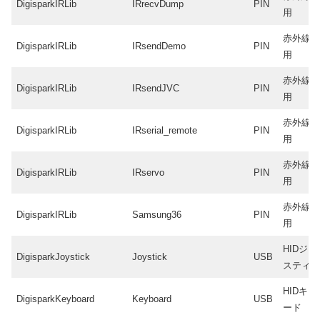
DigisparkIRLib
IRrecvDump
PIN
用
赤外線(IR
DigisparkIRLib
IRsendDemo
PIN
用
赤外線(IR
DigisparkIRLib
IRsendJVC
PIN
用
赤外線(IR
DigisparkIRLib
IRserial_remote
PIN
用
赤外線(IR
DigisparkIRLib
IRservo
PIN
用
赤外線(IR
DigisparkIRLib
Samsung36
PIN
用
HIDジョ
DigisparkJoystick
Joystick
USB
スティ
HIDキー
DigisparkKeyboard
Keyboard
USB
ード