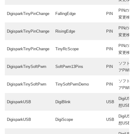
PINの状
DigisparkTinyPinChange
FallingEdge
PIN
変更検
PINの状
DigisparkTinyPinChange
RisingEdge
PIN
変更検
PINの状
DigisparkTinyPinChange
TinyRcScope
PIN
変更検
ソフト
DigisparkTinySoftPwm
SoftPwm13Pins
PIN
アPWM
ソフト
DigisparkTinySoftPwm
TinySoftPwmDemo
PIN
アPWM
DigiUSB
DigisparkUSB
DigiBlink
USB
想USB)
DigiUSB
DigisparkUSB
DigiScope
USB
想USB)
DigiUSB