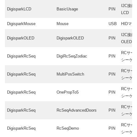
I2C接続
DigisparkLCD
BasicUsage
PIN
LCD
DigisparkMouse
Mouse
USB
HIDマウ
I2C接続
DigisparkOLED
DigisparkOLED
PIN
OLED
RCサー
DigisparkRcSeq
DigiRcSeqZodiac
PIN
シーケ
RCサー
DigisparkRcSeq
MultiPosSwitch
PIN
シーケ
RCサー
DigisparkRcSeq
OnePropTo5
PIN
シーケ
RCサー
DigisparkRcSeq
RcSeqAdvancedDoors
PIN
シーケ
RCサー
DigisparkRcSeq
RcSeqDemo
PIN
シーケ