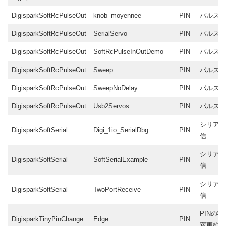
DigisparkSoftRcPulseOut
knob_moyennee
PIN
パルス
DigisparkSoftRcPulseOut
SerialServo
PIN
パルス
DigisparkSoftRcPulseOut
SoftRcPulseInOutDemo
PIN
パルス
DigisparkSoftRcPulseOut
Sweep
PIN
パルス
DigisparkSoftRcPulseOut
SweepNoDelay
PIN
パルス
DigisparkSoftRcPulseOut
Usb2Servos
PIN
パルス
シリア
DigisparkSoftSerial
Digi_1io_SerialDbg
PIN
信
シリア
DigisparkSoftSerial
SoftSerialExample
PIN
信
シリア
DigisparkSoftSerial
TwoPortReceive
PIN
信
PINの状
DigisparkTinyPinChange
Edge
PIN
変更検