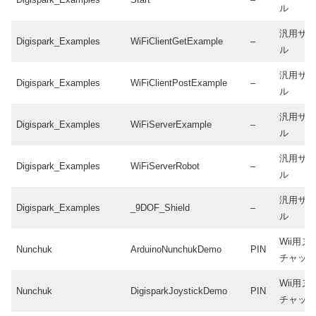
ル
汎用サ
Digispark_Examples
WiFiClientGetExample
–
ル
汎用サ
Digispark_Examples
WiFiClientPostExample
–
ル
汎用サ
Digispark_Examples
WiFiServerExample
–
ル
汎用サ
Digispark_Examples
WiFiServerRobot
–
ル
汎用サ
Digispark_Examples
_9DOF_Shield
–
ル
Wii用ヌ
Nunchuk
ArduinoNunchukDemo
PIN
チャッ
Wii用ヌ
Nunchuk
DigisparkJoystickDemo
PIN
チャッ