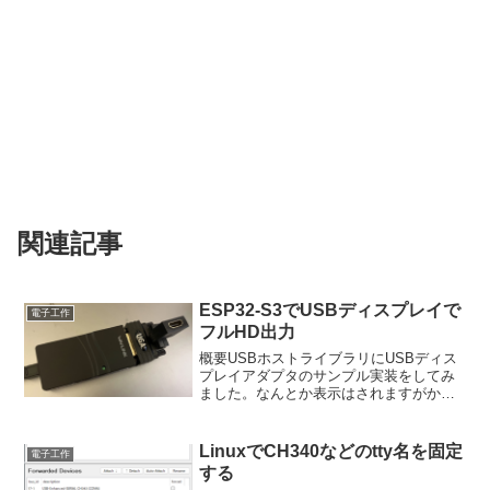
関連記事
ESP32-S3でUSBディスプレイで
電子工作
フルHD出力
概要USBホストライブラリにUSBディス
プレイアダプタのサンプル実装をしてみ
ました。なんとか表示はされますがかな
り遅いです。でもフルHDが表示できるの
はかなり便利です。USBディスプレイア
ダプタいろいろなUSBディスプレイアダ
LinuxでCH340などのtty名を固定
電子工作
プタがあります...
する