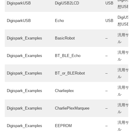
DigisparkUSB
DigiUSB2LCD
USB
想USB)
DigiUSB
DigisparkUSB
Echo
USB
想USB)
汎用サ
Digispark_Examples
BasicRobot
–
ル
汎用サ
Digispark_Examples
BT_BLE_Echo
–
ル
汎用サ
Digispark_Examples
BT_or_BLERobot
–
ル
汎用サ
Digispark_Examples
Charlieplex
–
ル
汎用サ
Digispark_Examples
CharliePlexMarquee
–
ル
汎用サ
Digispark_Examples
EEPROM
–
ル