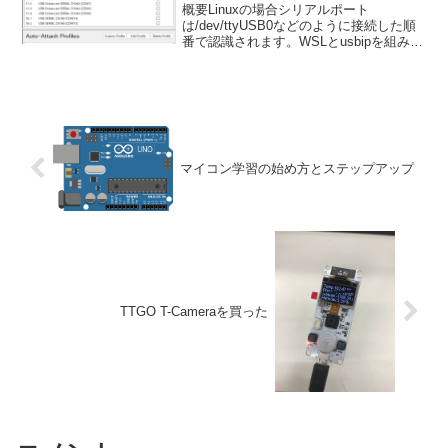
概要Linuxの場合シリアルポート
は/dev/ttyUSB0などのように接続した順
番で認識されます。WSLとusbipを組み合
わせて利用する場合にはアタッチした順
番によってシリアルポート名が変更され
てしまいます。そこで認識したトリガー
を使っ...
マイコン学習の始め方とステップアップ
TTGO T-Cameraを買った