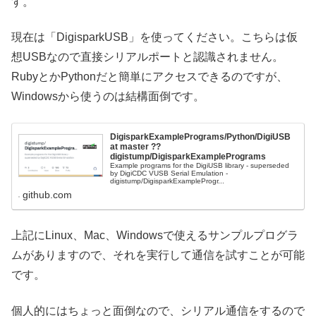
す。
現在は「DigisparkUSB」を使ってください。こちらは仮
想USBなので直接シリアルポートと認識されません。
RubyとかPythonだと簡単にアクセスできるのですが、
Windowsから使うのは結構面倒です。
DigisparkExamplePrograms/Python/DigiUSB
at master ??
digistump/DigisparkExamplePrograms
Example programs for the DigiUSB library - superseded
by DigiCDC VUSB Serial Emulation -
digistump/DigisparkExampleProgr...
github.com
上記にLinux、Mac、Windowsで使えるサンプルプログラ
ムがありますので、それを実行して通信を試すことが可能
です。
個人的にはちょっと面倒なので、シリアル通信をするので