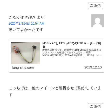
返信
たなかまさゆき
より:
2020年2月14日 10:54 AM
動いてよかったです
M5StickCとATTiny85でのUSBキーボード制
御
現時点の情報です。最新情報はM5StickC非公式日本語
リファレンスを確認してみてください。概要
M5StickC(ESP32)とATTiny85を接続し、USBキーボー
ド制御を作りました。ATTiny85をパソコンに接続する
ことで、M5St...
2019.12.10
lang-ship.com
こっちでは、他のマイコンと連携させて動かしていま
す
返信