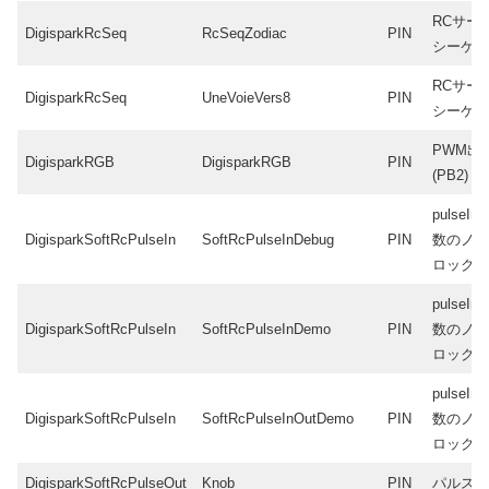
RCサー
DigisparkRcSeq
RcSeqZodiac
PIN
シーケ
RCサー
DigisparkRcSeq
UneVoieVers8
PIN
シーケ
PWM出
DigisparkRGB
DigisparkRGB
PIN
(PB2)
pulseIn(
DigisparkSoftRcPulseIn
SoftRcPulseInDebug
PIN
数のノ
ロック
pulseIn(
DigisparkSoftRcPulseIn
SoftRcPulseInDemo
PIN
数のノ
ロック
pulseIn(
DigisparkSoftRcPulseIn
SoftRcPulseInOutDemo
PIN
数のノ
ロック
DigisparkSoftRcPulseOut
Knob
PIN
パルス