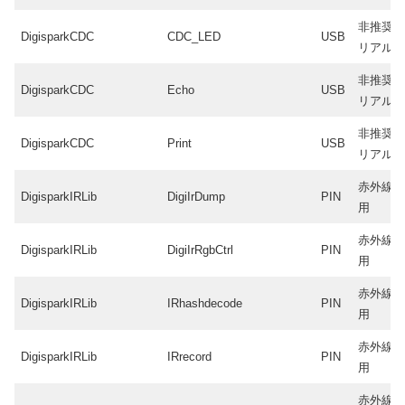
非推奨
DigisparkCDC
CDC_LED
USB
リアル
非推奨
DigisparkCDC
Echo
USB
リアル
非推奨
DigisparkCDC
Print
USB
リアル
赤外線(IR
DigisparkIRLib
DigiIrDump
PIN
用
赤外線(IR
DigisparkIRLib
DigiIrRgbCtrl
PIN
用
赤外線(IR
DigisparkIRLib
IRhashdecode
PIN
用
赤外線(IR
DigisparkIRLib
IRrecord
PIN
用
赤外線(IR