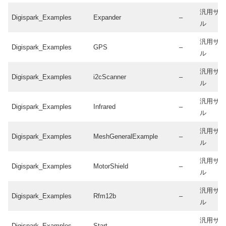
汎用サ
Digispark_Examples
Expander
–
ル
汎用サ
Digispark_Examples
GPS
–
ル
汎用サ
Digispark_Examples
i2cScanner
–
ル
汎用サ
Digispark_Examples
Infrared
–
ル
汎用サ
Digispark_Examples
MeshGeneralExample
–
ル
汎用サ
Digispark_Examples
MotorShield
–
ル
汎用サ
Digispark_Examples
Rfm12b
–
ル
汎用サ
Digispark_Examples
Start
–