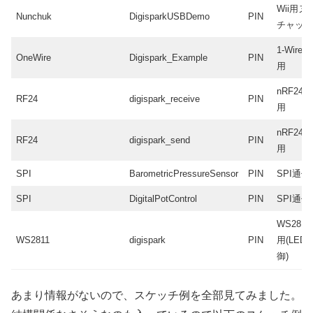
Wii用ヌ
Nunchuk
DigisparkUSBDemo
PIN
チャッ
1-Wire
OneWire
Digispark_Example
PIN
用
nRF24
RF24
digispark_receive
PIN
用
nRF24
RF24
digispark_send
PIN
用
SPI
BarometricPressureSensor
PIN
SPI通信
SPI
DigitalPotControl
PIN
SPI通信
WS2811 
WS2811
digispark
PIN
用(LED
御)
あまり情報がないので、スケッチ例を全部見てみました。